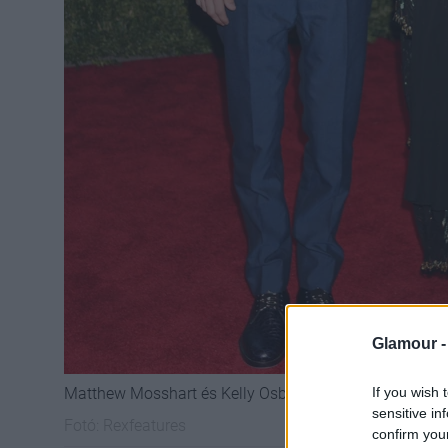
Glamour 
Matthew Mosshart és Kelly Osbourne a 2013-as Met g
If you wish 
sensitive in
Fotó:
Rexfeatures
confirm you