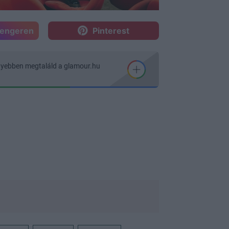
sengeren
Pinterest
nyebben megtaláld a glamour.hu