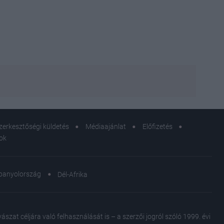
zerkesztőségi küldetés
Médiaajánlat
Előfizetés
sok
panyolország
Dél-Afrika
Nem k
lassí
biológ
at céljára való felhasználását is – a szerzői jogról szóló 1999. évi