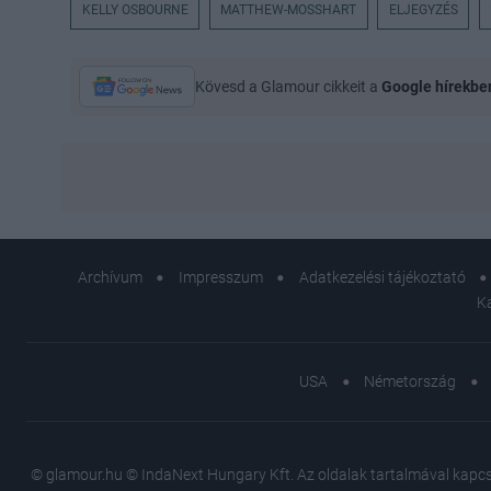
KELLY OSBOURNE
MATTHEW-MOSSHART
ELJEGYZÉS
Kövesd a Glamour cikkeit a
Google hírekbe
Archívum
Impresszum
Adatkezelési tájékoztató
K
USA
Németország
© glamour.hu © IndaNext Hungary Kft. Az oldalak tartalmával kapcsol