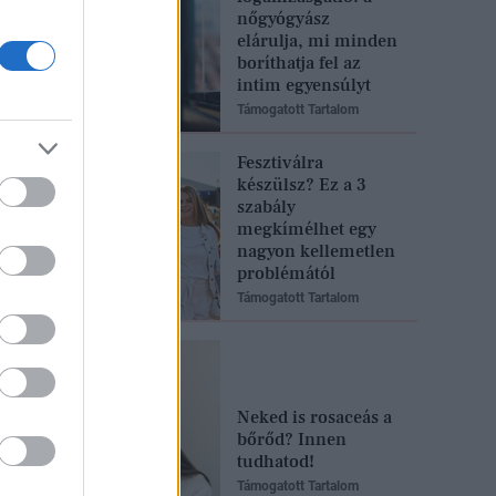
nőgyógyász
elárulja, mi minden
boríthatja fel az
intim egyensúlyt
Támogatott Tartalom
Fesztiválra
készülsz? Ez a 3
szabály
megkímélhet egy
nagyon kellemetlen
problémától
Támogatott Tartalom
Neked is rosaceás a
bőrőd? Innen
tudhatod!
Támogatott Tartalom