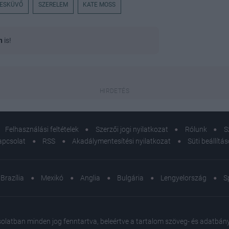
ESKÜVŐ
SZERELEM
KATE MOSS
n
is!
Felhasználási feltételek
Szerzői jogi nyilatkozat
Rólunk
S
apcsolat
RSS
Akadálymentesítési nyilatkozat
Süti beállítá
Brazília
Mexikó
Anglia
Bulgária
Lengyelország
S
atban minden jog fenntartva, beleértve a tartalom szöveg- és adatbányász