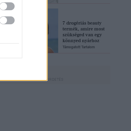
7 drogériás beauty
termék, amire most
szükséged van egy
könnyed nyárhoz
Támogatott Tartalom