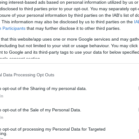
eing interest-based ads based on personal information utilized by us or
disclosed to third parties prior to your opt-out. You may separately opt-
losure of your personal information by third parties on the IAB’s list of
. This information may also be disclosed by us to third parties on the
IA
Participants
that may further disclose it to other third parties.
 that this website/app uses one or more Google services and may gath
including but not limited to your visit or usage behaviour. You may click 
 to Google and its third-party tags to use your data for below specifi
ogle consent section.
engeren
Pinterest
l Data Processing Opt Outs
vételéhez. Barátjával, Matthew
o opt-out of the Sharing of my personal data.
k egymást.
In
o opt-out of the Sale of my Personal Data.
In
to opt-out of processing my Personal Data for Targeted
ing.
almával kérte meg Kelly Osbourne
In