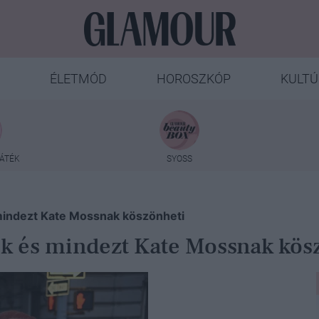
ÉLETMÓD
HOROSZKÓP
KULTÚ
ÁTÉK
SYOSS
 mindezt Kate Mossnak köszönheti
ék és mindezt Kate Mossnak kös