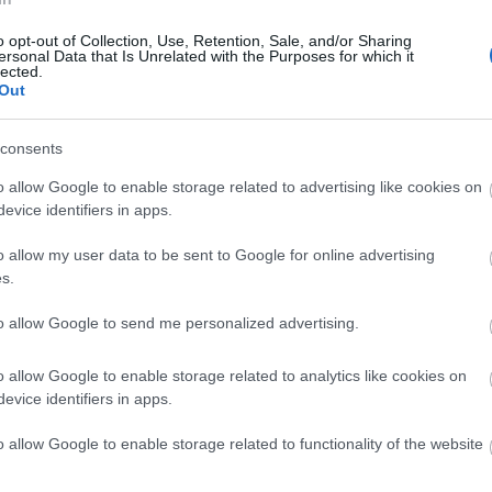
vallotta be a vőlegény, mire
a 28 éves
o opt-out of Collection, Use, Retention, Sale, and/or Sharing
am ennyire közel egy másik emberhez.
ersonal Data that Is Unrelated with the Purposes for which it
lected.
 csak állandóan együtt akarunk lenni".
Out
sküvőjén
, hamar egymásba szerettek
w York-i Matthew Mosshart
consents
a lehető legnagyobb áldozatot hozta
o allow Google to enable storage related to advertising like cookies on
költözött miattam", meséli pirulva Kelly
evice identifiers in apps.
alában nem működnek. Egy évig
i. Matthew minden egyes falamat
o allow my user data to be sent to Google for online advertising
tenni".
s.
to allow Google to send me personalized advertising.
o allow Google to enable storage related to analytics like cookies on
evice identifiers in apps.
"Kelly boldogabb, mint valaha", mondta
o allow Google to enable storage related to functionality of the website
halad, és egy egészséges kapcsolatban