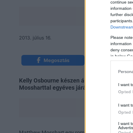
continue se
information 
further disc
participants
Downstream 
2013. július 16.
Please note
information 
deny consent
in below Go
Megosztás
Küldés Mess
Persona
Kelly Osbourne készen áll a –né utótag fel
I want t
Mossharttal egyéves járás után eljegyezté
Opted 
I want t
Opted 
I want 
Advertis
Matthew Mosshart egy romantikus nyaralás alk
Opted 