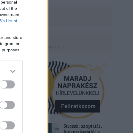
 personal
out of the
 downstream
B’s List of
er and store
to grant or
ed purposes
Feliratkozom
Stressz, szoptatás,
fogamzásgátló: a