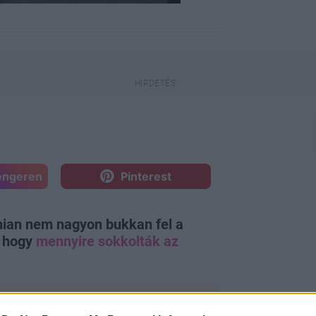
engeren
Pinterest
shian nem nagyon bukkan fel a
, hogy
mennyire sokkolták az