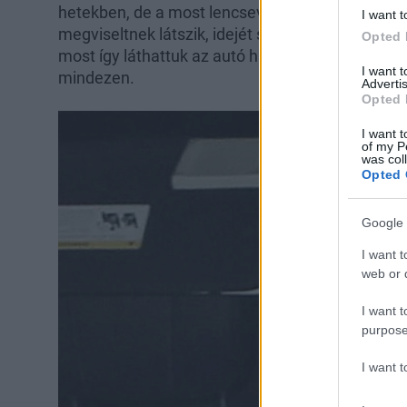
hetekben, de a most lencsevégre kapott Kim K
I want t
megviseltnek látszik, idejét sem tudjuk mikor mo
Opted 
most így láthattuk az autó hátsó ülésén. Nagyon
I want 
mindezen.
Advertis
Opted 
I want t
of my P
was col
Opted 
Google 
I want t
web or d
I want t
purpose
I want 