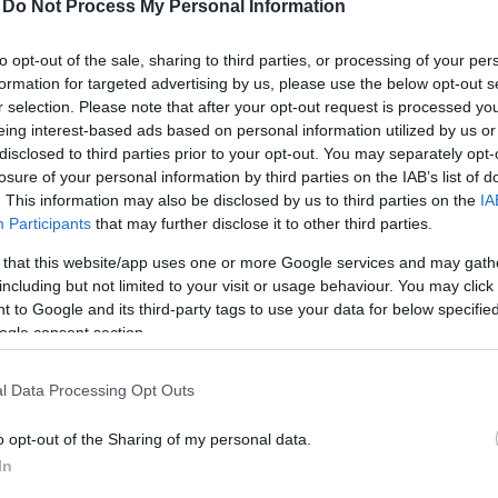
-
Do Not Process My Personal Information
to opt-out of the sale, sharing to third parties, or processing of your per
 with Kardashian című showműsor
formation for targeted advertising by us, please use the below opt-out s
. A médiahíresség a múlt héten
r selection. Please note that after your opt-out request is processed y
ki
20 évvel ezelőtti fotókat osztott meg
,
eing interest-based ads based on personal information utilized by us or
disclosed to third parties prior to your opt-out. You may separately opt-
.
losure of your personal information by third parties on the IAB’s list of
. This information may also be disclosed by us to third parties on the
IA
Participants
that may further disclose it to other third parties.
 that this website/app uses one or more Google services and may gath
including but not limited to your visit or usage behaviour. You may click 
 to Google and its third-party tags to use your data for below specifi
ogle consent section.
l Data Processing Opt Outs
ekei, férje, Kanye West és édesanyja
o opt-out of the Sharing of my personal data.
erint) körülmények között ünnepelt.
In
bb, mint a támadást követő napokban,