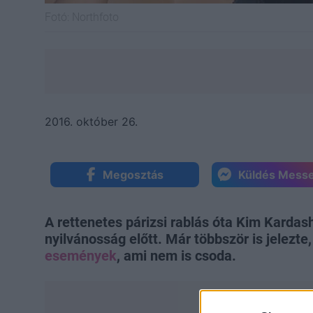
Fotó:
Northfoto
2016. október 26.
Megosztás
Küldés Mess
A rettenetes párizsi rablás óta Kim Karda
nyilvánosság előtt. Már többször is jelezte
események
, ami nem is csoda.