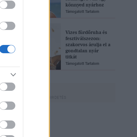
könnyed nyárhoz
Támogatott Tartalom
Vizes fürdőruha és
fesztiválszezon:
szakorvos árulja el a
gondtalan nyár
titkát
Támogatott Tartalom