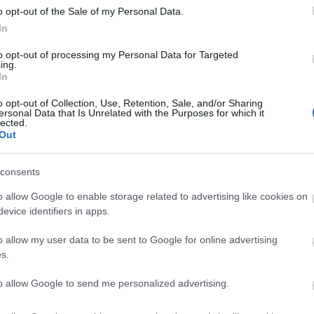
ardashian még mindig nagyon
o opt-out of the Sale of my Personal Data.
zdulhatott ki otthonról smink nélkül, de
In
 reméljük, hogy mielőbb túllesz
to opt-out of processing my Personal Data for Targeted
ing.
In
o opt-out of Collection, Use, Retention, Sale, and/or Sharing
ersonal Data that Is Unrelated with the Purposes for which it
lected.
Out
consents
o allow Google to enable storage related to advertising like cookies on
evice identifiers in apps.
o allow my user data to be sent to Google for online advertising
s.
to allow Google to send me personalized advertising.