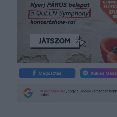
Megosztás
Küldés Mes
Itt állíthatod be
, hogy a Google keresőben kön
cikkeit