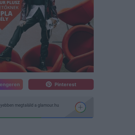
sengeren
Pinterest
nyebben megtaláld a glamour.hu