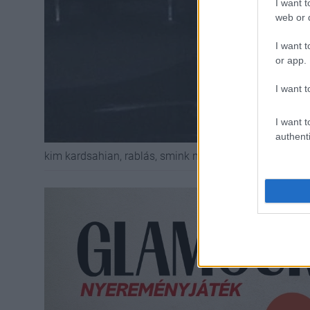
I want t
web or d
I want t
or app.
I want t
I want t
authenti
kim kardsahian, rablás, smink nélkül, születésnap, ke