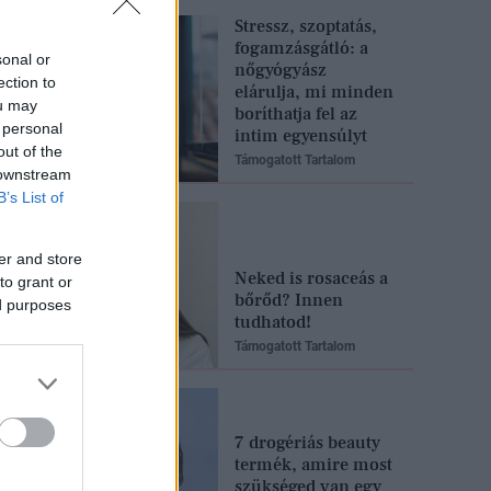
Stressz, szoptatás,
fogamzásgátló: a
sonal or
nőgyógyász
ection to
elárulja, mi minden
ou may
boríthatja fel az
 personal
intim egyensúlyt
out of the
Támogatott Tartalom
 downstream
B’s List of
er and store
Neked is rosaceás a
to grant or
bőrőd? Innen
ed purposes
tudhatod!
Támogatott Tartalom
7 drogériás beauty
termék, amire most
szükséged van egy