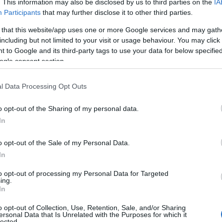
. This information may also be disclosed by us to third parties on the
IA
től pedig teljesen elolvadtunk. Edina a
Participants
that may further disclose it to other third parties.
A posztot
IDE kattintva
tudod
 that this website/app uses one or more Google services and may gath
including but not limited to your visit or usage behaviour. You may click 
 nehéz időszakon
 to Google and its third-party tags to use your data for below specifi
ogle consent section.
l Data Processing Opt Outs
tavalyi év, hiszen a válásaiktól és a
 a sajtó, a közösségi média és a
o opt-out of the Sharing of my personal data.
m hullott az ölükbe a boldogság.
In
.M. segítségével élte túl, aki
o opt-out of the Sale of my Personal Data.
g erős és támogató párra találtam, nem is
In
ben számíthatok rá. Az elmúlt
 voltunk, ugyanazokat a kríziseket
to opt-out of processing my Personal Data for Targeted
iénk a szerelmünk hajnalát tekintve,
ing.
In
ki így is képes megadni a boldogságot, a
et szem előtt tudja tartani, az erős
o opt-out of Collection, Use, Retention, Sale, and/or Sharing
ersonal Data that Is Unrelated with the Purposes for which it
zta Kulcsár Edina a
GLAMOUR.hu
lected.