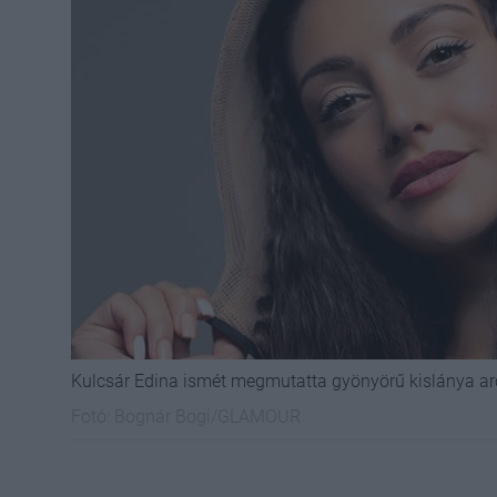
Kulcsár Edina ismét megmutatta gyönyörű kislánya ar
Fotó:
Bognár Bogi/GLAMOUR