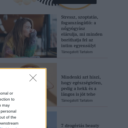
Stressz, szoptatás,
fogamzásgátló: a
nőgyógyász
elárulja, mi minden
boríthatja fel az
intim egyensúlyt
Támogatott Tartalom
Mindenki azt hiszi,
hogy egészségtelen,
pedig a hekk és a
sonal or
lángos is jót tehe
ection to
Támogatott Tartalom
ou may
 personal
out of the
 downstream
7 drogériás beauty