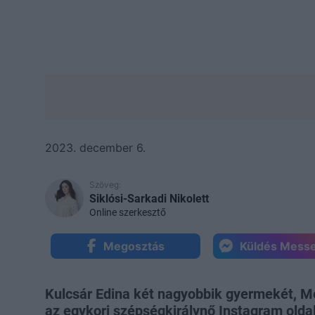
2023. december 6.
Szöveg:
Siklósi-Sarkadi Nikolett
Online szerkesztő
Megosztás
Küldés Mess
Kulcsár Edina két nagyobbik gyermekét, Me
az egykori szépségkirálynő Instagram olda