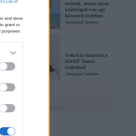
B’s List of
termék, amire most
szükséged van egy
könnyed nyárhoz
er and store
Támogatott Tartalom
to grant or
ed purposes
Neked is rosaceás a
bőrőd? Innen
tudhatod!
Támogatott Tartalom