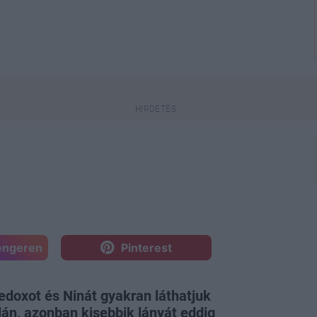
engeren
Pinterest
doxot és Ninát gyakran láthatjuk
lán, azonban kisebbik lányát eddig