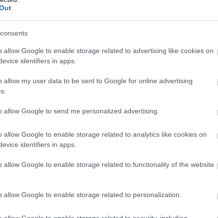
Out
consents
o allow Google to enable storage related to advertising like cookies on
„Egyesek szerint azért
evice identifiers in apps.
vagyok szar anya, mert
o allow my user data to be sent to Google for online advertising
új fejezetet mertem
s.
kezdeni” - Kulcsár
to allow Google to send me personalized advertising.
Edina szívszorító
sorokkal üzent az őt
o allow Google to enable storage related to analytics like cookies on
bántóknak
evice identifiers in apps.
o allow Google to enable storage related to functionality of the website
rtént velük: többek között kimondták a
slányuk
, Varga Amara, akivel teljes lett
o allow Google to enable storage related to personalization.
o allow Google to enable storage related to security, including