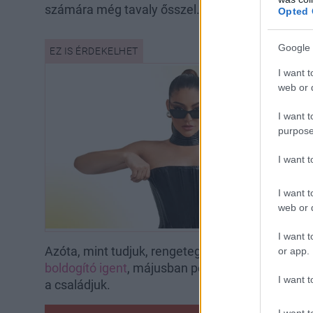
számára még tavaly ősszel.
Opted 
Google 
I want t
web or d
I want t
purpose
I want 
I want t
web or d
I want t
Azóta, mint tudjuk, rengeteg csodálatos dolog tö
or app.
boldogító igent
, májusban pedig
megszületett ki
I want t
a családjuk.
I want t