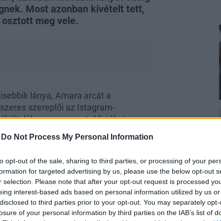
nek. Most azonban kivételt tett,
 osztott meg vele.
sebbik lánya, Amara arcát a
dszeres szereplői az Istagram-
ól általában nem posztol fotókat, vagy
 Most azonban megtört a jég, és Edina
-
Do Not Process My Personal Information
to opt-out of the sale, sharing to third parties, or processing of your per
formation for targeted advertising by us, please use the below opt-out s
r selection. Please note that after your opt-out request is processed y
eing interest-based ads based on personal information utilized by us or
disclosed to third parties prior to your opt-out. You may separately opt-
losure of your personal information by third parties on the IAB’s list of
 egy extra cuki bojtos sapkát és hozzá