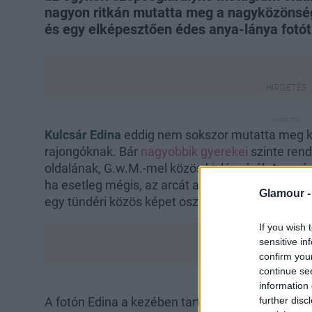
nagyon ritkán mutatta meg a nagyközönség
és egy elképesztően édes anya-lánya fotót
Kulcsár Edina
eddig nem sokszor mutatta meg ki
rajongóknak. Bár
nagyobbik gyerekei
szinte ren
oldalának, G.w.M.-mel közös kislányáról, Amarár
ha esetleg mégis, az arcát akkor sem láthatjuk.
Glamour 
egy tündéri közös képet osztott meg Amarával.
If you wish 
sensitive in
confirm you
continue se
information 
further disc
A fotón Edina a kezében tartja a csöppséget, aki