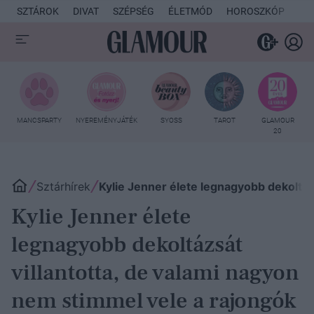
SZTÁROK
DIVAT
SZÉPSÉG
ÉLETMÓD
HOROSZKÓP
KU
MANCSPARTY
NYEREMÉNYJÁTÉK
SYOSS
TAROT
GLAMOUR
20
Sztárhírek
Kylie Jenner élete legnagyobb dekoltáz
Kylie Jenner élete
legnagyobb dekoltázsát
villantotta, de valami nagyon
nem stimmel vele a rajongók