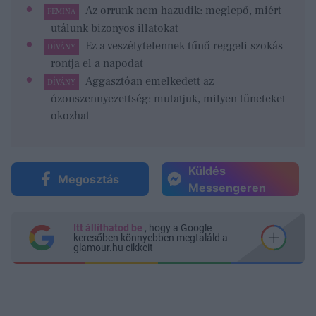
Az orrunk nem hazudik: meglepő, miért
FEMINA
utálunk bizonyos illatokat
Ez a veszélytelennek tűnő reggeli szokás
DÍVÁNY
rontja el a napodat
Aggasztóan emelkedett az
DÍVÁNY
ózonszennyezettség: mutatjuk, milyen tüneteket
okozhat
Küldés
Megosztás
Messengeren
Itt állíthatod be
, hogy a Google
keresőben könnyebben megtaláld a
glamour.hu cikkeit