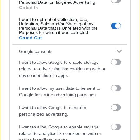
a
divatbemutatóról
. A poszt utolsó előtti videóján
Personal Data for Targeted Advertising.
magabiztosan sétál a kifutón a kamera felé, de
Opted In
valójában nem vett részt a show-ban, csupán az
I want to opt-out of Collection, Use,
esemény VIP-vendégeként volt jelen.
Retention, Sale, and/or Sharing of my
Personal Data that Is Unrelated with the
Purposes for which it was collected.
Kylie Jenner
2023-ban vallotta be, hogy titokban
Opted Out
mellplasztikán esett át 19 éves korában, és a
rajongók most úgy sejtik, hogy ismét ez
Google consents
történhetett.
Ha így is volt - amire nincsen
I want to allow Google to enable storage
bizonyíték - még szerencse, hogy senkinek sem
related to advertising like cookies on web or
tartozik elszámolással azzal kapcsolatban, ha
device identifiers in apps.
valamit szeretne átszabatni a külsején.
I want to allow my user data to be sent to
Google for online advertising purposes.
I want to allow Google to send me
personalized advertising.
I want to allow Google to enable storage
related to analytics like cookies on web or