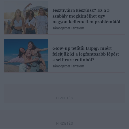
Fesztiválra készülsz? Ez a 3
szabály megkímélhet egy
nagyon kellemetlen problémától
Támogatott Tartalom
Glow-up tetőtől talpig: miért
felejtjük ki a legfontosabb lépést
a self-care rutinból?
Támogatott Tartalom