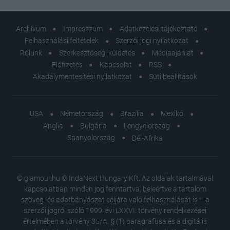
Archívum
Impresszum
Adatkezelési tájékoztató
Felhasználási feltételek
Szerzői jogi nyilatkozat
Rólunk
Szerkesztőségi küldetés
Médiaajánlat
Előfizetés
Kapcsolat
RSS
Akadálymentesítési nyilatkozat
Süti beállítások
USA
Németország
Brazília
Mexikó
Anglia
Bulgária
Lengyelország
Spanyolország
Dél-Afrika
© glamour.hu © IndaNext Hungary Kft. Az oldalak tartalmával
kapcsolatban minden jog fenntartva, beleértve a tartalom
szöveg- és adatbányászat céljára való felhasználását is – a
szerzői jogról szóló 1999. évi LXXVI. törvény rendelkezései
értelmében a törvény 35/A. § (1) paragrafusa és a digitális