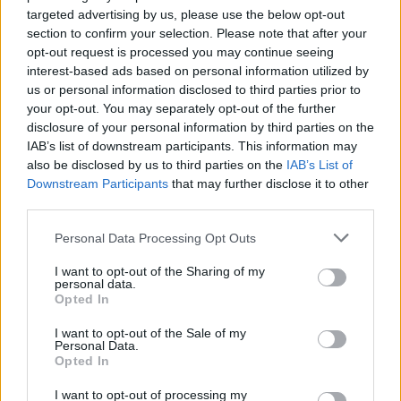
targeted advertising by us, please use the below opt-out
section to confirm your selection. Please note that after your
opt-out request is processed you may continue seeing
interest-based ads based on personal information utilized by
us or personal information disclosed to third parties prior to
your opt-out. You may separately opt-out of the further
disclosure of your personal information by third parties on the
IAB’s list of downstream participants. This information may
+ 9
also be disclosed by us to third parties on the
IAB’s List of
Downstream Participants
that may further disclose it to other
third parties.
12 szerelmes fotó a Golden Globe-ról,
Please note that this website/app uses one or more Google
Personal Data Processing Opt Outs
services and may gather and store information including but
amire egy életre emlékezni fogunk
not limited to your visit or usage behaviour. You may click to
I want to opt-out of the Sharing of my
personal data.
grant or deny consent to Google and its third-party tags to
Opted In
use your data for below specified purposes in below Google
A bejegyzés egy polaroid képpel kezdődött, amelyen
consent section.
I want to opt-out of the Sale of my
Kylie arany ruhában pózol, ezt egy szelfi követte,
Personal Data.
mindkettő hangsúlyos dekoltázzsal, emellett
Opted In
kulisszák mögötti képeket és videókat is megosztott
I want to opt-out of processing my