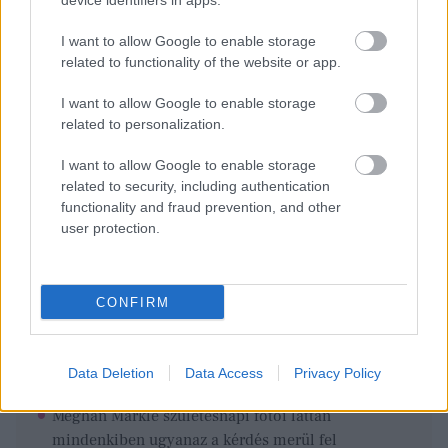
device identifiers in apps.
I want to allow Google to enable storage
related to functionality of the website or app.
I want to allow Google to enable storage
related to personalization.
I want to allow Google to enable storage
related to security, including authentication
functionality and fraud prevention, and other
user protection.
CONFIRM
Ezeket olvastad már?
Data Deletion
Data Access
Privacy Policy
Meghan Markle születésnapi fotói láttán
mindenkiben ugyanaz a kérdés merül fel