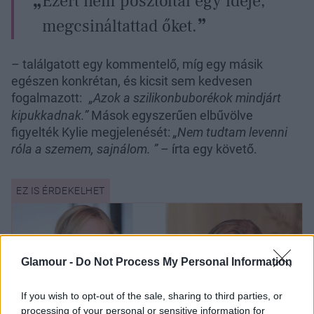
Ezért nem posztoltál egy ideje,
megcsináltattad őket.
– találgatott egy kommentelő, míg egy másik
egészen konkrétan, és kicsit sem kedvesen
fogalmazott:
„Azok a szilikonbuborékok mindjárt
kipukkadnak.”
Mások egyszerűen elbűvölve
figyelték Kylie megjelenését:
„Nem tudtam levenni
róla a szemem, sajnálom. ”
– írta egy követő.
Glamour -
Do Not Process My Personal Information
If you wish to opt-out of the sale, sharing to third parties, or
processing of your personal or sensitive information for