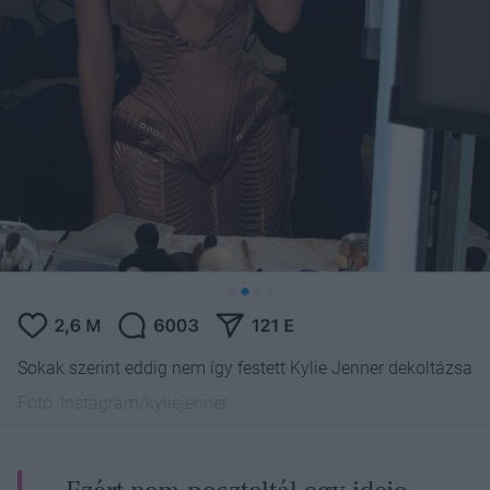
Sokak szerint eddig nem így festett Kylie Jenner dekoltázsa
Fotó:
Instagram/kyliejenner