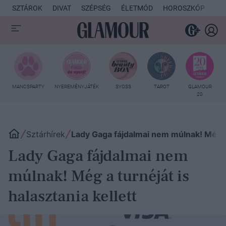
SZTÁROK
DIVAT
SZÉPSÉG
ÉLETMÓD
HOROSZKÓP
KU
MANCSPARTY
NYEREMÉNYJÁTÉK
SYOSS
TAROT
GLAMOUR
20
Sztárhírek
Lady Gaga fájdalmai nem múlnak! Még a t
Lady Gaga fájdalmai nem
múlnak! Még a turnéját is
halasztania kellett