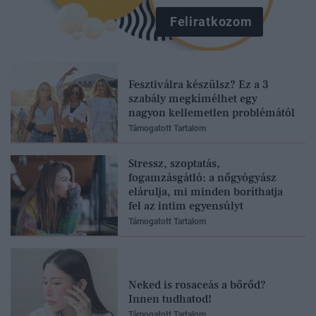
Feliratkozom
Fesztiválra készülsz? Ez a 3
szabály megkímélhet egy
nagyon kellemetlen problémától
Támogatott Tartalom
Stressz, szoptatás,
fogamzásgátló: a nőgyógyász
elárulja, mi minden boríthatja
fel az intim egyensúlyt
Támogatott Tartalom
Neked is rosaceás a bőrőd?
Innen tudhatod!
Támogatott Tartalom