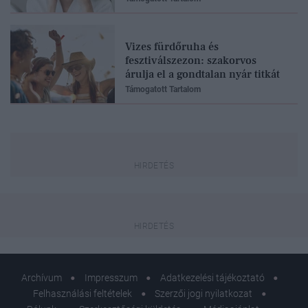
Vizes fürdőruha és
fesztiválszezon: szakorvos
árulja el a gondtalan nyár titkát
Támogatott Tartalom
Archívum
Impresszum
Adatkezelési tájékoztató
Felhasználási feltételek
Szerzői jogi nyilatkozat