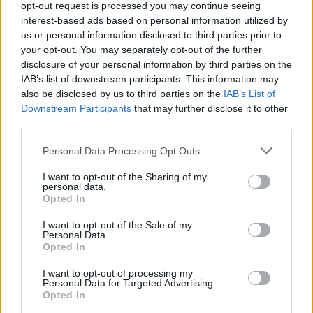
opt-out request is processed you may continue seeing
interest-based ads based on personal information utilized by
Láttad már?
Lady Gaga új dokumentumfilmje
us or personal information disclosed to third parties prior to
hatalmas siker lett!
your opt-out. You may separately opt-out of the further
disclosure of your personal information by third parties on the
IAB’s list of downstream participants. This information may
also be disclosed by us to third parties on the
IAB’s List of
Downstream Participants
that may further disclose it to other
third parties.
Gaga azt is hozzátette, hogy egyelőre nehéz bármit
Please note that this website/app uses one or more Google
is mondania a betegségről, de a későbbiekben
Personal Data Processing Opt Outs
services and may gather and store information including but
mindenképpen elmeséli a történteket, és szeretné
not limited to your visit or usage behaviour. You may click to
I want to opt-out of the Sharing of my
más emberek figyelmét is felhívni a különös kórra.
personal data.
grant or deny consent to Google and its third-party tags to
Emellett kifejtette, hogy valóban nagyon szenved, és
Opted In
use your data for below specified purposes in below Google
nem szeretné, ha bárki önsajnáltatónak tartaná
consent section.
I want to opt-out of the Sale of my
emiatt, hiszen minden erejével harcol a
Personal Data.
Opted In
gyógyulásért.
I want to opt-out of processing my
Olvastad már?
Ezért igazi példakép Lady Gaga
Personal Data for Targeted Advertising.
Opted In
Mihamarabbi gyógyulást kívánunk az énekesnőnek,