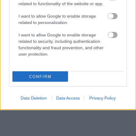
related to functionality of the website or app.
I want to allow Google to enable storage
related to personalization.
I want to allow Google to enable storage
related to security, including authentication
Küldés
Megosztás
functionality and fraud prevention, and other
Messengeren
user protection.
Itt állíthatod be
, hogy a Google
keresőben könnyebben megtaláld a
glamour.hu cikkeit
CONFIRM
Data Deletion
Data Access
Privacy Policy