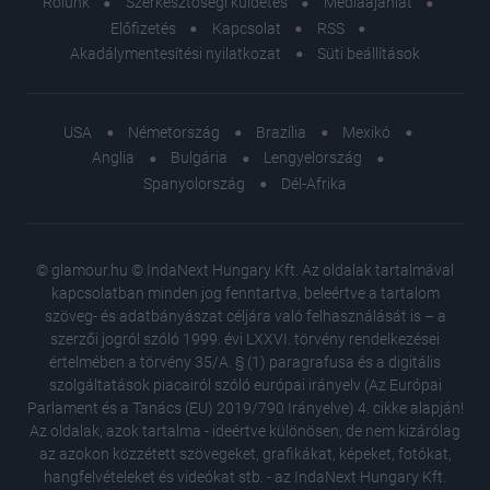
Rólunk
Szerkesztőségi küldetés
Médiaajánlat
Előfizetés
Kapcsolat
RSS
Akadálymentesítési nyilatkozat
Süti beállítások
USA
Németország
Brazília
Mexikó
Anglia
Bulgária
Lengyelország
Spanyolország
Dél-Afrika
© glamour.hu © IndaNext Hungary Kft. Az oldalak tartalmával
kapcsolatban minden jog fenntartva, beleértve a tartalom
szöveg- és adatbányászat céljára való felhasználását is – a
szerzői jogról szóló 1999. évi LXXVI. törvény rendelkezései
értelmében a törvény 35/A. § (1) paragrafusa és a digitális
szolgáltatások piacairól szóló európai irányelv (Az Európai
Parlament és a Tanács (EU) 2019/790 Irányelve) 4. cikke alapján!
Az oldalak, azok tartalma - ideértve különösen, de nem kizárólag
az azokon közzétett szövegeket, grafikákat, képeket, fotókat,
hangfelvételeket és videókat stb. - az IndaNext Hungary Kft.