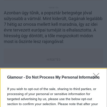
Azonban úgy tűnik, a popsztár betegsége jóval
súlyosabb a vártnál. Mint kiderült, Gagának legalább
7 hétig az orvosa mellett kell maradnia, így az idei
évre tervezett európai turnéját is elhalasztotta. A
híresség úgy döntött, a tőle megszokott módon
most is őszinte lesz rajongóival:
Glamour -
Do Not Process My Personal Information
"Mindig őszinte voltam az egészségemet és lelki
problémáimat illető kérdésekben. Éveken át
dolgoztam rajta, hogy leküzdjem őket. (...) Nagyon
If you wish to opt-out of the sale, sharing to third parties, or
processing of your personal or sensitive information for
várom, hogy újra turnézhassak, de most az
targeted advertising by us, please use the below opt-out
orvosaimmal kell lennem, hogy a következő 60
section to confirm your selection. Please note that after your
évben erős legyek és zenélhessek nektek."