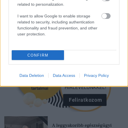
related to personalization.
Kövesd a Glamour cikkeit a
Google hírekben
is!
I want to allow Google to enable storage
related to security, including authentication
functionality and fraud prevention, and other
user protection.
CONFIRM
Data Deletion
Data Access
Privacy Policy
Feliratkozom
A leggyakoribb egészségügyi