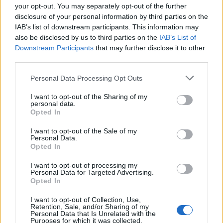
your opt-out. You may separately opt-out of the further
disclosure of your personal information by third parties on the
IAB’s list of downstream participants. This information may
also be disclosed by us to third parties on the
IAB’s List of
Downstream Participants
that may further disclose it to other
third parties.
Please note that this website/app uses one or more Google
Personal Data Processing Opt Outs
services and may gather and store information including but
not limited to your visit or usage behaviour. You may click to
I want to opt-out of the Sharing of my
personal data.
grant or deny consent to Google and its third-party tags to
Opted In
use your data for below specified purposes in below Google
consent section.
I want to opt-out of the Sale of my
Personal Data.
Opted In
I want to opt-out of processing my
Personal Data for Targeted Advertising.
Opted In
I want to opt-out of Collection, Use,
Retention, Sale, and/or Sharing of my
Personal Data that Is Unrelated with the
Purposes for which it was collected.