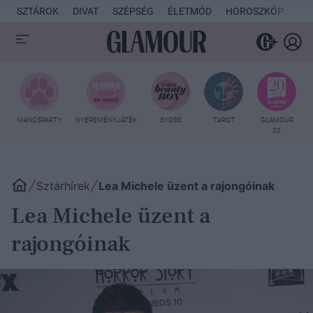
SZTÁROK
DIVAT
SZÉPSÉG
ÉLETMÓD
HOROSZKÓP
KU
MANCSPARTY
NYEREMÉNYJÁTÉK
SYOSS
TAROT
GLAMOUR
20
Sztárhírek
Lea Michele üzent a rajongóinak
Lea Michele üzent a
rajongóinak