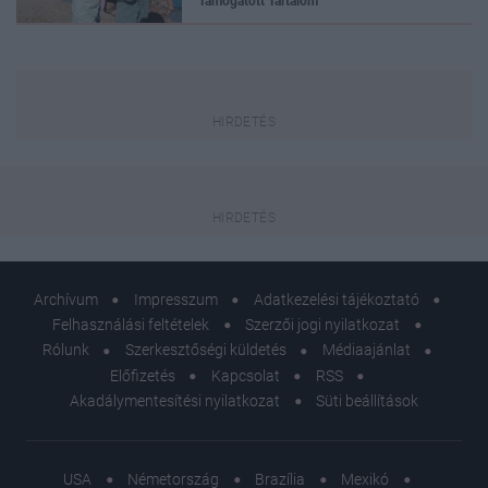
Támogatott Tartalom
Archívum
Impresszum
Adatkezelési tájékoztató
Felhasználási feltételek
Szerzői jogi nyilatkozat
Rólunk
Szerkesztőségi küldetés
Médiaajánlat
Előfizetés
Kapcsolat
RSS
Akadálymentesítési nyilatkozat
Süti beállítások
USA
Németország
Brazília
Mexikó