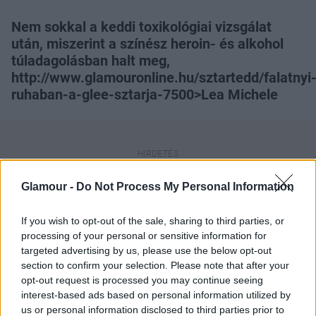
Nem sokkal a keddi toxikológiai vizsgálat
után, miszerint a színész heroin- és alkohol
túladagolásban halt meg,
http://www.glamouronline.hu/sztartedd/falatnyi
ruhaban-a-glee-sztarja-7500>Lea Michele
Glamour -
Do Not Process My Personal Information
Cory Monteith 31 évesen, július 13-án halt meg
vancouveri hotelszobájában. A temetés időpontjáról
If you wish to opt-out of the sale, sharing to third parties, or
eddig még nem érkezett információ.
processing of your personal or sensitive information for
targeted advertising by us, please use the below opt-out
section to confirm your selection. Please note that after your
opt-out request is processed you may continue seeing
interest-based ads based on personal information utilized by
us or personal information disclosed to third parties prior to