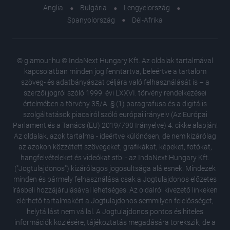
Anglia
Bulgária
Lengyelország
Spanyolország
Dél-Afrika
© glamour.hu © IndaNext Hungary Kft. Az oldalak tartalmával
kapcsolatban minden jog fenntartva, beleértve a tartalom
szöveg- és adatbányászat céljára való felhasználását is – a
szerzői jogról szóló 1999. évi LXXVI. törvény rendelkezései
értelmében a törvény 35/A. § (1) paragrafusa és a digitális
szolgáltatások piacairól szóló európai irányelv (Az Európai
Parlament és a Tanács (EU) 2019/790 Irányelve) 4. cikke alapján!
Az oldalak, azok tartalma - ideértve különösen, de nem kizárólag
az azokon közzétett szövegeket, grafikákat, képeket, fotókat,
hangfelvételeket és videókat stb. - az IndaNext Hungary Kft.
("Jogtulajdonos") kizárólagos jogosultsága alá esnek. Mindezek
minden és bármely felhasználása csak a Jogtulajdonos előzetes
írásbeli hozzájárulásával lehetséges. Az oldalról kivezető linkeken
elérhető tartalmakért a Jogtulajdonos semmilyen felelősséget,
helytállást nem vállal. A Jogtulajdonos pontos és hiteles
Amit a 
információk közlésére, tájékoztatás megadására törekszik, de a