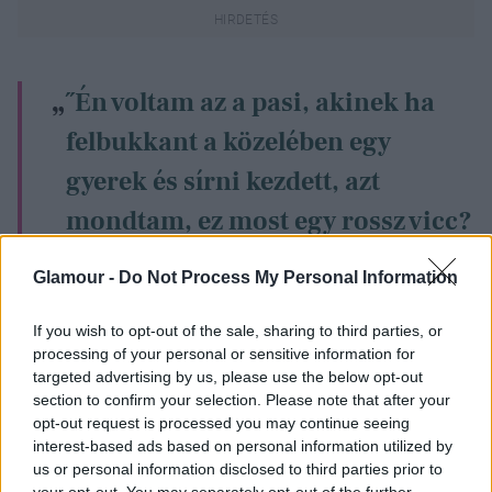
˝Én voltam az a pasi, akinek ha
felbukkant a közelében egy
gyerek és sírni kezdett, azt
mondtam, ez most egy rossz vicc?
Most meg én vagyok az a pasi,
Glamour -
Do Not Process My Personal Information
akinek gyerekei vannak. Mindig
If you wish to opt-out of the sale, sharing to third parties, or
azt gondoltam, hogy én nem
processing of your personal or sensitive information for
fogok megnősülni. Dolgozom,
targeted advertising by us, please use the below opt-out
section to confirm your selection. Please note that after your
szuper barátaim vannak, az
opt-out request is processed you may continue seeing
interest-based ads based on personal information utilized by
életem teljes, remekül vagyok.
us or personal information disclosed to third parties prior to