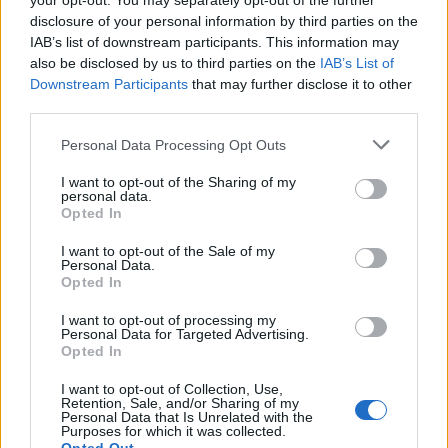
Fogalmam sem volt róla, milyen
your opt-out. You may separately opt-out of the further
disclosure of your personal information by third parties on the
üres az életem addig, amíg meg
IAB’s list of downstream participants. This information may
also be disclosed by us to third parties on the
IAB’s List of
nem ismertem Amalt. Akkor
Downstream Participants
that may further disclose it to other
third parties.
minden megváltozott. És
Please note that this website/app uses one or more Google
rájöttem, hogy igazából egy nagy
Personal Data Processing Opt Outs
services and may gather and store information including but
üresség voltam. Korábban sosem
not limited to your visit or usage behaviour. You may click to
I want to opt-out of the Sharing of my
personal data.
grant or deny consent to Google and its third-party tags to
Opted In
éreztem, hogy egy másik ember
use your data for below specified purposes in below Google
consent section.
élete fontosabb a sajátoménál is.
I want to opt-out of the Sale of my
Personal Data.
Opted In
És azóta lett még két apró személy
I want to opt-out of processing my
is az életünkben.˝
Personal Data for Targeted Advertising.
Opted In
I want to opt-out of Collection, Use,
Retention, Sale, and/or Sharing of my
Personal Data that Is Unrelated with the
Purposes for which it was collected.