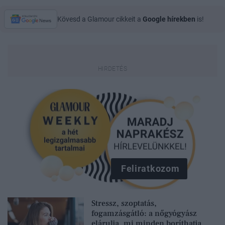
Kövesd a Glamour cikkeit a
Google hírekben
is!
Feliratkozom
Stressz, szoptatás,
fogamzásgátló: a nőgyógyász
elárulja, mi minden boríthatja