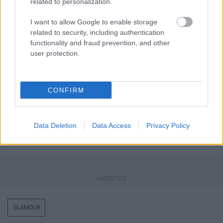
related to personalization.
Megosztás
Messengeren
I want to allow Google to enable storage
related to security, including authentication
Itt állíthatod be
, hogy a Google
functionality and fraud prevention, and other
keresőben könnyebben megtaláld a
user protection.
glamour.hu cikkeit
CONFIRM
Data Deletion
Data Access
Privacy Policy
GLAMOUR