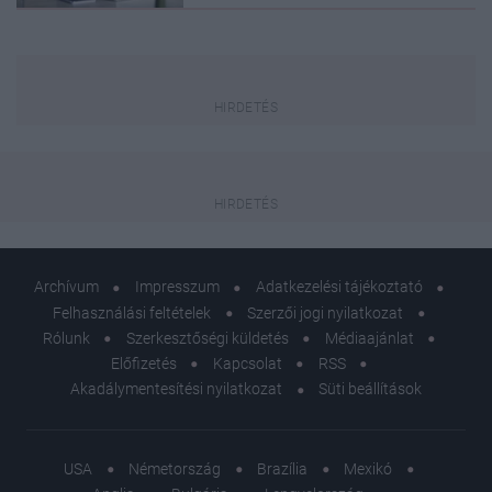
Archívum
Impresszum
Adatkezelési tájékoztató
Felhasználási feltételek
Szerzői jogi nyilatkozat
Rólunk
Szerkesztőségi küldetés
Médiaajánlat
Előfizetés
Kapcsolat
RSS
Akadálymentesítési nyilatkozat
Süti beállítások
USA
Németország
Brazília
Mexikó