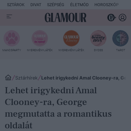
SZTÁROK
DIVAT
SZÉPSÉG
ÉLETMÓD
HOROSZKÓP
KU
MANCSPARTY
NYEREMÉNYJÁTÉK
NYEREMÉNYJÁTÉK
SYOSS
TAROT
Sztárhírek
Lehet irigykedni Amal Clooney-ra, Geo
Lehet irigykedni Amal
Clooney-ra, George
megmutatta a romantikus
oldalát