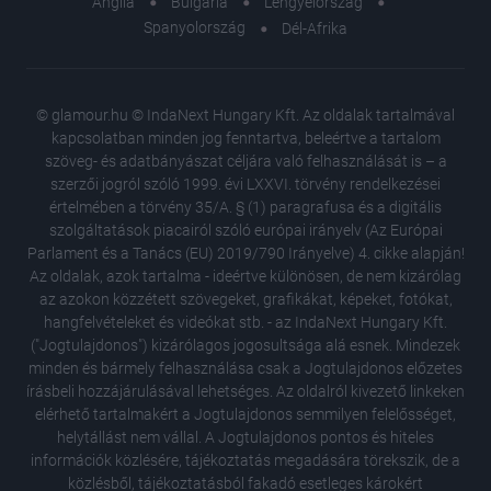
Anglia
Bulgária
Lengyelország
Spanyolország
Dél-Afrika
© glamour.hu © IndaNext Hungary Kft. Az oldalak tartalmával
kapcsolatban minden jog fenntartva, beleértve a tartalom
szöveg- és adatbányászat céljára való felhasználását is – a
szerzői jogról szóló 1999. évi LXXVI. törvény rendelkezései
értelmében a törvény 35/A. § (1) paragrafusa és a digitális
szolgáltatások piacairól szóló európai irányelv (Az Európai
Parlament és a Tanács (EU) 2019/790 Irányelve) 4. cikke alapján!
Az oldalak, azok tartalma - ideértve különösen, de nem kizárólag
az azokon közzétett szövegeket, grafikákat, képeket, fotókat,
hangfelvételeket és videókat stb. - az IndaNext Hungary Kft.
("Jogtulajdonos") kizárólagos jogosultsága alá esnek. Mindezek
minden és bármely felhasználása csak a Jogtulajdonos előzetes
írásbeli hozzájárulásával lehetséges. Az oldalról kivezető linkeken
elérhető tartalmakért a Jogtulajdonos semmilyen felelősséget,
helytállást nem vállal. A Jogtulajdonos pontos és hiteles
Bárányo
információk közlésére, tájékoztatás megadására törekszik, de a
Ismerd m
közlésből, tájékoztatásból fakadó esetleges károkért