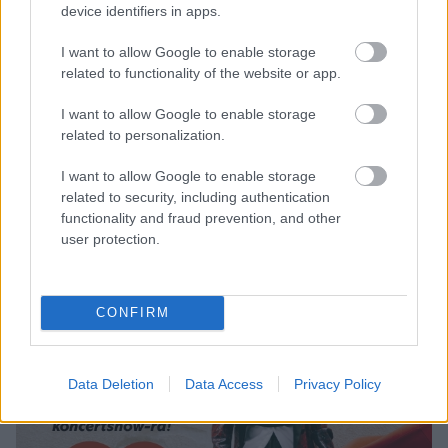
device identifiers in apps.
I want to allow Google to enable storage
related to functionality of the website or app.
I want to allow Google to enable storage
Naomi Parker 94 évesen még beöltözött Rosie The
related to personalization.
Riveternek
I want to allow Google to enable storage
related to security, including authentication
functionality and fraud prevention, and other
user protection.
CONFIRM
Data Deletion
Data Access
Privacy Policy