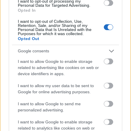
I want to opt-out of processing my
Personal Data for Targeted Advertising.
Naomi Parker híressé vált fotója
Opted In
I want to opt-out of Collection, Use,
Naomi Parker Fraley nem sokat profitált abból, hogy
Retention, Sale, and/or Sharing of my
Personal Data that Is Unrelated with the
arcmása, alakja ilyen sikeres lett, igaz 94 évesen
Purposes for which it was collected.
újra lefotózták az ikonikus szerelésben, és nem
Opted Out
kevésbé volt erőteljes, mint 60 évvel korábban. Az
Google consents
ikonikus plakát modellje 96 évesen hunyt el.
I want to allow Google to enable storage
Naomi Parker 94-esen újra Rosie The Riveterként:
related to advertising like cookies on web or
device identifiers in apps.
I want to allow my user data to be sent to
Google for online advertising purposes.
I want to allow Google to send me
personalized advertising.
I want to allow Google to enable storage
related to analytics like cookies on web or