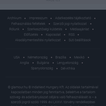
Archívum
Impresszum
Adatkezelési tájékoztató
Felhasználási feltételek
Szerzői jogi nyilatkozat
Rólunk
Szerkesztőségi küldetés
Médiaajánlat
Előfizetés
Kapcsolat
RSS
Akadálymentesítési nyilatkozat
Süti beállítások
USA
Németország
Brazília
Mexikó
Anglia
Bulgária
Lengyelország
Spanyolország
Dél-Afrika
© glamour.hu © IndaNext Hungary Kft. Az oldalak tartalmával
kapcsolatban minden jog fenntartva, beleértve a tartalom
szöveg- és adatbányászat céljára való felhasználását is – a
szerzői jogról szóló 1999. évi LXXVI. törvény rendelkezései