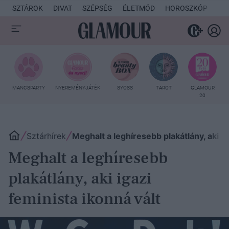
SZTÁROK
DIVAT
SZÉPSÉG
ÉLETMÓD
HOROSZKÓP
KU
MANCSPARTY
NYEREMÉNYJÁTÉK
SYOSS
TAROT
GLAMOUR
20
Sztárhírek
Meghalt a leghíresebb plakátlány, aki ig
Meghalt a leghíresebb
plakátlány, aki igazi
feminista ikonná vált