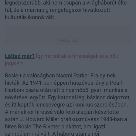
legnépszerűbb, aki nem csupán a világháborút élte
túl, de a mai napig rengetegszer hivatkozott
kulturális ikonná vált.
Láttad már?
Így harcoltak a hírességek is a nők
jogaiért
Rosie-t a valóságban Naomi Parker Fraley-nek
hívták. Az 1941-ben éppen húszéves lány a Pearl
Harbor-i csata után lett pincérnőből gyári munkás a
nővérével együtt. Egy katonai légi bázison dolgozott,
és itt kapták lencsevégre az ikonikus szerelésében.
A már akkor híressé váló fotó alapján készítette
aztán J. Howard Miller grafikusművész 1943-ban a
híres Rosie The Riveter plakátot, ami igazi
szimbólummá vált. A háború után a női