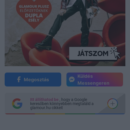
Küldés
Megosztás
Messengeren
Itt állíthatod be
, hogy a Google
keresőben könnyebben megtaláld a
glamour.hu cikkeit