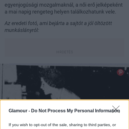
egyenjogúsági mozgalmaknál, a női erő jelképeként
a mai napig rengeteg helyen találkozhatunk vele.
Az eredeti fotó, ami bejárta a sajtót a jól öltözött
munkáslányról:
Glamour -
Do Not Process My Personal Information
If you wish to opt-out of the sale, sharing to third parties, or