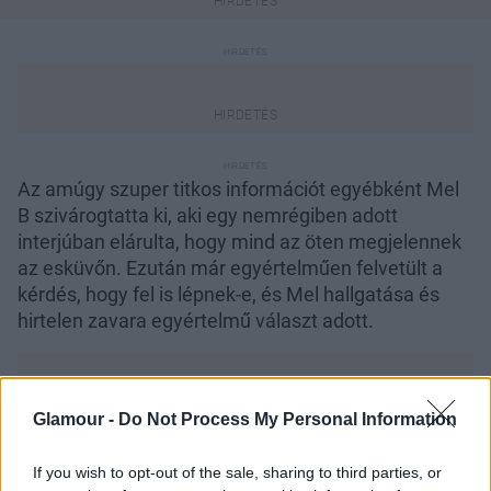
Az amúgy szuper titkos információt egyébként Mel
B szivárogtatta ki, aki egy nemrégiben adott
interjúban elárulta, hogy mind az öten megjelennek
az esküvőn. Ezután már egyértelműen felvetült a
kérdés, hogy fel is lépnek-e, és Mel hallgatása és
hirtelen zavara egyértelmű választ adott.
Glamour -
Do Not Process My Personal Information
Láttad már?
Durva! Harry herceg két exét is
If you wish to opt-out of the sale, sharing to third parties, or
meghívja az esküvőjére!