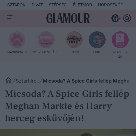
SZTÁROK
DIVAT
SZÉPSÉG
ÉLETMÓD
HOROSZKÓP
KU
MANCSPARTY
NYEREMÉNYJÁTÉK
SYOSS
TAROT
GLAMOUR
20
Sztárhírek
Micsoda? A Spice Girls fellép Meghan 
Micsoda? A Spice Girls fellép
Meghan Markle és Harry
herceg esküvőjén!