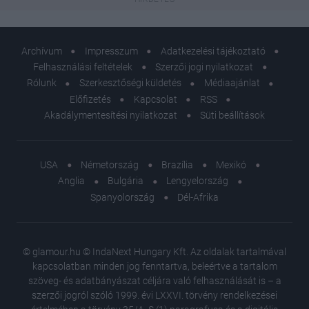
Archívum
Impresszum
Adatkezelési tájékoztató
Felhasználási feltételek
Szerzői jogi nyilatkozat
Rólunk
Szerkesztőségi küldetés
Médiaajánlat
Előfizetés
Kapcsolat
RSS
Akadálymentesítési nyilatkozat
Süti beállítások
USA
Németország
Brazília
Mexikó
Anglia
Bulgária
Lengyelország
Spanyolország
Dél-Afrika
© glamour.hu © IndaNext Hungary Kft. Az oldalak tartalmával
kapcsolatban minden jog fenntartva, beleértve a tartalom
szöveg- és adatbányászat céljára való felhasználását is – a
szerzői jogról szóló 1999. évi LXXVI. törvény rendelkezései