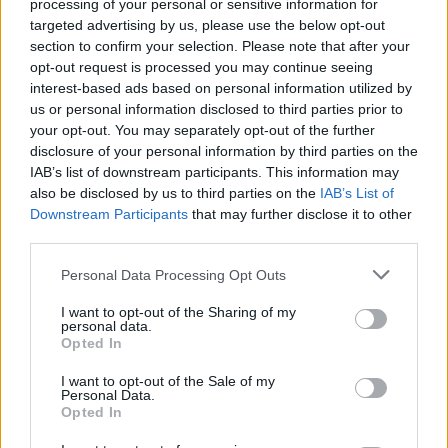
processing of your personal or sensitive information for
targeted advertising by us, please use the below opt-out
Korábban azt is megtudtuk, hogy Ed Sheeran is
section to confirm your selection. Please note that after your
előad majd pár dalt az esküvőn, így könnyen
opt-out request is processed you may continue seeing
feltételezhetjük, hogy hamarosan még több titkos
interest-based ads based on personal information utilized by
fellépő neve kerül nyilvánosságra. Ki tudja, lehet,
us or personal information disclosed to third parties prior to
hogy egy komplett fesztivál kerekedik Meghan és
your opt-out. You may separately opt-out of the further
disclosure of your personal information by third parties on the
Harry esküvőjéből?
IAB’s list of downstream participants. This information may
also be disclosed by us to third parties on the
IAB’s List of
Downstream Participants
that may further disclose it to other
third parties.
Please note that this website/app uses one or more Google
Personal Data Processing Opt Outs
services and may gather and store information including but
not limited to your visit or usage behaviour. You may click to
I want to opt-out of the Sharing of my
personal data.
grant or deny consent to Google and its third-party tags to
Opted In
use your data for below specified purposes in below Google
consent section.
I want to opt-out of the Sale of my
Personal Data.
Opted In