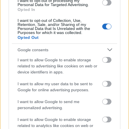
I want to opt-out of processing my
Personal Data for Targeted Advertising.
Opted In
I want to opt-out of Collection, Use,
Retention, Sale, and/or Sharing of my
Personal Data that Is Unrelated with the
Purposes for which it was collected.
Opted Out
Google consents
I want to allow Google to enable storage
related to advertising like cookies on web or
device identifiers in apps.
Küldés
Megosztás
Messengeren
I want to allow my user data to be sent to
Google for online advertising purposes.
Itt állíthatod be
, hogy a Google
I want to allow Google to send me
keresőben könnyebben megtaláld a
glamour.hu cikkeit
personalized advertising.
I want to allow Google to enable storage
related to analytics like cookies on web or