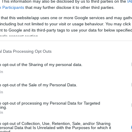
-szel
. This information may also be disclosed by us to third parties on the
IA
Participants
that may further disclose it to other third parties.
gei
 that this website/app uses one or more Google services and may gath
including but not limited to your visit or usage behaviour. You may click 
 to Google and its third-party tags to use your data for below specifi
ogle consent section.
ek
l Data Processing Opt Outs
o opt-out of the Sharing of my personal data.
In
o opt-out of the Sale of my Personal Data.
In
to opt-out of processing my Personal Data for Targeted
ing.
In
o opt-out of Collection, Use, Retention, Sale, and/or Sharing
ersonal Data that Is Unrelated with the Purposes for which it
lected.