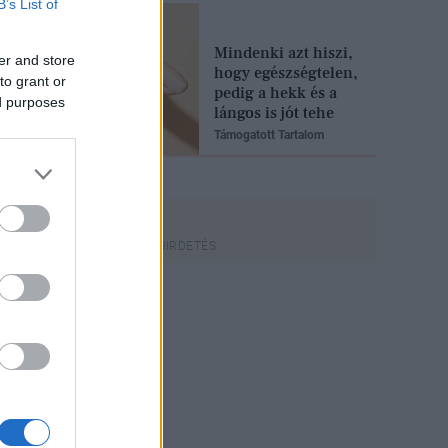
B’s List of
Mindenki azt hiszi,
er and store
hogy egészségtelen,
to grant or
pedig a hekk és a
ed purposes
lángos is jót tehe
Támogatott Tartalom