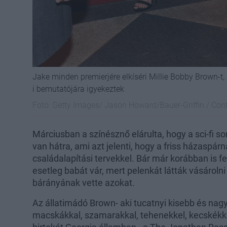
Jake minden premierjére elkíséri Millie Bobby Brown-t,
i bemutatójára igyekeztek
Fotó:
Getty Images/ Jason Howard/Bauer-Griffin / Cont
Márciusban a színésznő elárulta, hogy a sci-fi 
van hátra, ami azt jelenti, hogy a friss házaspárn
családalapítási tervekkel. Bár már korábban is fe
esetleg babát vár, mert pelenkát látták vásárolni
bárányának vette azokat.
Az állatimádó Brown- aki tucatnyi kisebb és nag
macskákkal, szamarakkal, tehenekkel, kecskékke