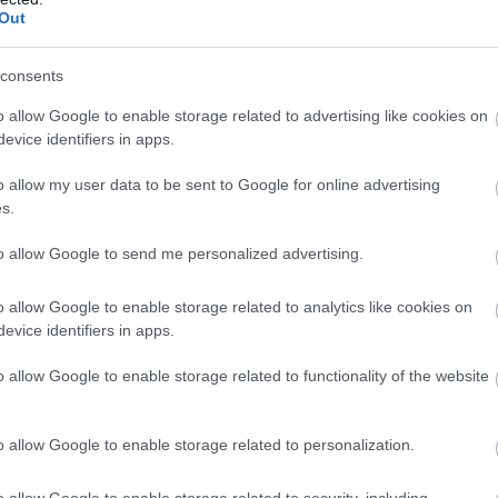
Out
consents
20 éves lett Millie
o allow Google to enable storage related to advertising like cookies on
Bobby Brown, valami
evice identifiers in apps.
elképesztő szülinapi
o allow my user data to be sent to Google for online advertising
bulija volt
s.
to allow Google to send me personalized advertising.
o allow Google to enable storage related to analytics like cookies on
evice identifiers in apps.
o allow Google to enable storage related to functionality of the website
o allow Google to enable storage related to personalization.
o allow Google to enable storage related to security, including