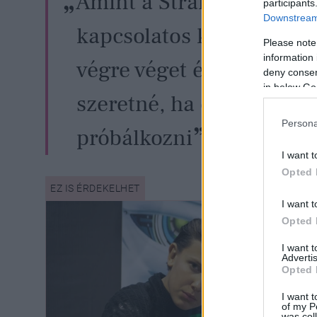
Amint a Stranger Things
participants
Downstream 
kapcsolatos kötelezettsé
Please note
information 
végre véget érnek, akkor
deny consent
in below Go
szeretné, ha elkezdenén
Persona
próbálkozni
I want t
Opted 
I want t
Opted 
I want 
Advertis
Opted 
I want t
of my P
was col