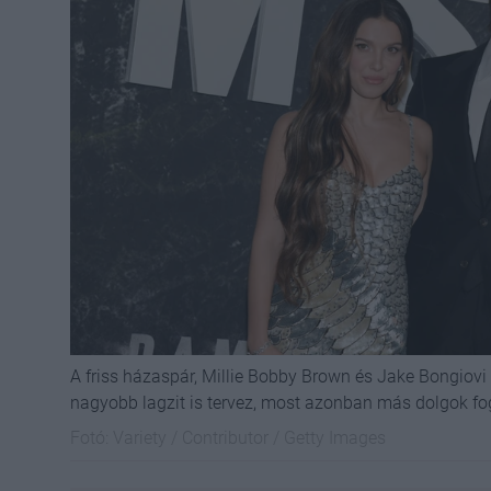
A friss házaspár, Millie Bobby Brown és Jake Bongiovi 
nagyobb lagzit is tervez, most azonban más dolgok fog
Fotó:
Variety / Contributor / Getty Images