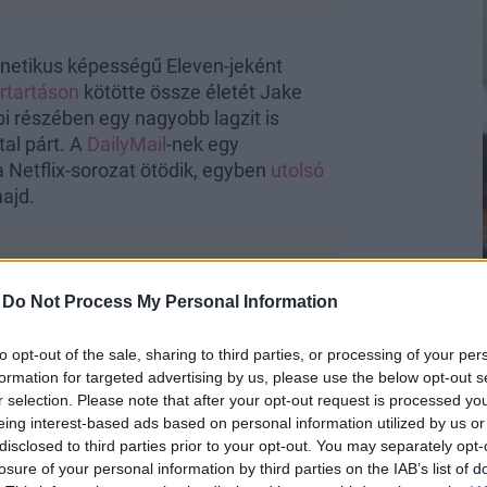
kinetikus képességű Eleven-jeként
rtartáson
kötötte össze életét Jake
bi részében egy nagyobb lagzit is
tal párt. A
DailyMail
-nek egy
a Netflix-sorozat ötödik, egyben
utolsó
ajd.
-
Do Not Process My Personal Information
 és bár élvezi a Jake-kel töltött
to opt-out of the sale, sharing to third parties, or processing of your per
van szó, inkább előbb, mint utóbb
formation for targeted advertising by us, please use the below opt-out s
r selection. Please note that after your opt-out request is processed y
ozat.
eing interest-based ads based on personal information utilized by us or
disclosed to third parties prior to your opt-out. You may separately opt-
losure of your personal information by third parties on the IAB’s list of