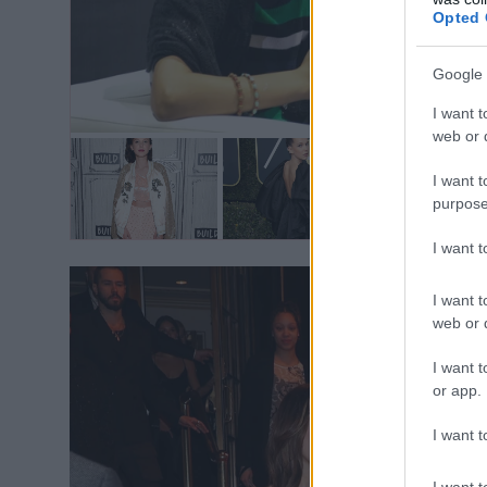
Opted 
Google 
I want t
web or d
+ 6
I want t
purpose
I want 
I want t
web or d
I want t
or app.
I want t
I want t