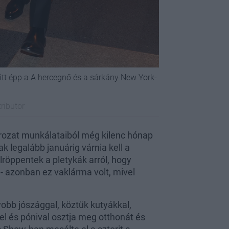
 itt épp a A hercegnő és a sárkány New York-
ributor
sorozat munkálataiból még kilenc hónap
ak legalább januárig várnia kell a
lröppentek a pletykák arról, hogy
 - azonban ez vaklárma volt, mivel
yobb jószággal, köztük kutyákkal,
l és pónival osztja meg otthonát és