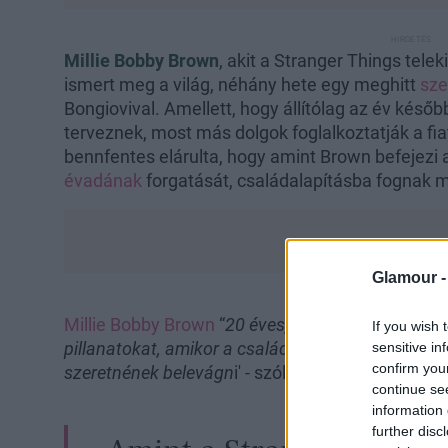
Millie Bobby Brown
, akit a Stranger Things tele
ismert meg a világ, néhány hete egy meghitt
sze
Bongiovival. Amellett, hogy állítólag az év későb
terveznek, most más dolgok foglalkoztatják a fia
bennfentes elárulta, hogy amint Brown befejezi 
évadának
forgatását, családalapításba fognak m
Glamour 
Millie Bobby Brown
“
20 éves, és imád házas lenni,
If you wish 
pillanatokat, amikor a családalapítási tervekről 
sensitive in
confirm you
szeretnének belevágn
i' - szólt az exkluzív nyilatk
continue se
information 
further disc