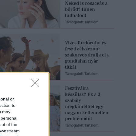
Neked is rosaceás a
bőrőd? Innen
tudhatod!
Támogatott Tartalom
Vizes fürdőruha és
fesztiválszezon:
szakorvos árulja el a
gondtalan nyár
titkát
Támogatott Tartalom
Fesztiválra
készülsz? Ez a 3
sonal or
szabály
ection to
megkímélhet egy
ou may
nagyon kellemetlen
 personal
problémától
out of the
Támogatott Tartalom
 downstream