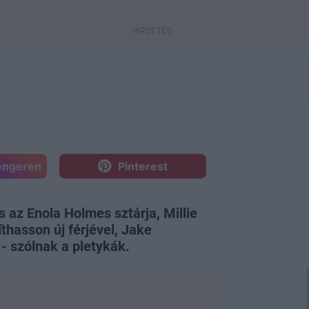
engeren
Pinterest
s az Enola Holmes sztárja, Millie
thasson új férjével, Jake
 - szólnak a pletykák.