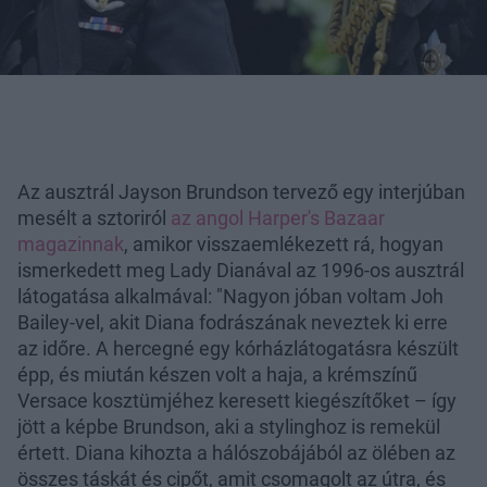
Az ausztrál Jayson Brundson tervező egy interjúban
mesélt a sztoriról
az angol Harper's Bazaar
magazinnak
, amikor visszaemlékezett rá, hogyan
ismerkedett meg Lady Dianával az 1996-os ausztrál
látogatása alkalmával: "Nagyon jóban voltam Joh
Bailey-vel, akit Diana fodrászának neveztek ki erre
az időre. A hercegné egy kórházlátogatásra készült
épp, és miután készen volt a haja, a krémszínű
Versace kosztümjéhez keresett kiegészítőket – így
jött a képbe Brundson, aki a stylinghoz is remekül
értett. Diana kihozta a hálószobájából az ölében az
összes táskát és cipőt, amit csomagolt az útra, és