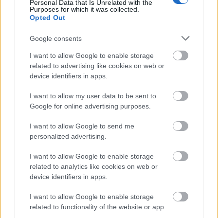
Personal Data that Is Unrelated with the
Purposes for which it was collected.
Opted Out
Google consents
I want to allow Google to enable storage
related to advertising like cookies on web or
device identifiers in apps.
Ugyanebben az interjúban Jayson arra is kitért,
milyen volt a hercegnével, a világ egyik leghíresebb
I want to allow my user data to be sent to
nőjével együtt dolgozni: „Joh elkezdte beszárítani a
Google for online advertising purposes.
haját, csevegtek, én meg csak tartottam a fésűt, és
közben arra gondoltam, úristen, megfogtam Diana
I want to allow Google to send me
hercegnő haját! Aztán beszélt Madonnával
personalized advertising.
telefonon, ahogy azt ugye bárki más is tenné, és azt
I want to allow Google to enable storage
hiszem épp a válásról diskuráltak”, emlékezett
related to analytics like cookies on web or
vissza Jayson Brundson.
device identifiers in apps.
Királyi válás, telefonálgatás Madonnával és Chanel
I want to allow Google to enable storage
drámák? Micsoda idők lehettek!
related to functionality of the website or app.