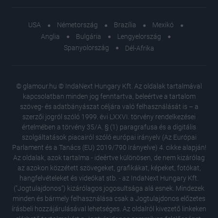
USA
Németország
Brazília
Mexikó
Anglia
Bulgária
Lengyelország
Spanyolország
Dél-Afrika
© glamour.hu © IndaNext Hungary Kft. Az oldalak tartalmával
kapcsolatban minden jog fenntartva, beleértve a tartalom
szöveg- és adatbányászat céljára való felhasználását is – a
szerzői jogról szóló 1999. évi LXXVI. törvény rendelkezései
értelmében a törvény 35/A. § (1) paragrafusa és a digitális
szolgáltatások piacairól szóló európai irányelv (Az Európai
Parlament és a Tanács (EU) 2019/790 Irányelve) 4. cikke alapján!
Az oldalak, azok tartalma - ideértve különösen, de nem kizárólag
az azokon közzétett szövegeket, grafikákat, képeket, fotókat,
hangfelvételeket és videókat stb. - az IndaNext Hungary Kft.
("Jogtulajdonos") kizárólagos jogosultsága alá esnek. Mindezek
minden és bármely felhasználása csak a Jogtulajdonos előzetes
írásbeli hozzájárulásával lehetséges. Az oldalról kivezető linkeken