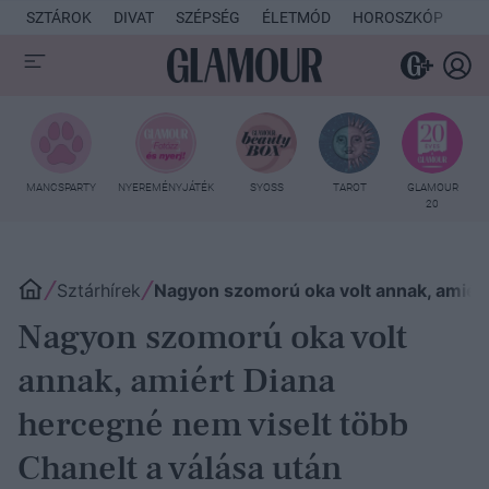
SZTÁROK
DIVAT
SZÉPSÉG
ÉLETMÓD
HOROSZKÓP
KU
MANCSPARTY
NYEREMÉNYJÁTÉK
SYOSS
TAROT
GLAMOUR
20
Sztárhírek
Nagyon szomorú oka volt annak, amiért
Nagyon szomorú oka volt
annak, amiért Diana
hercegné nem viselt több
Chanelt a válása után