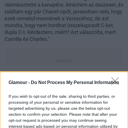
ráömlesztette a kanapéra: átnéztem az összeset, és
találtam egy pár Chanel cipőt, javasoltam neki, hogy
ezek remekül mennének a Versacéhoz, de azt
mondta, hogy nem hordhat összekapcsolt C-ket,
dupla C-t. Kérdeztem, miért? Azt válaszolta, mert
Camilla és Charles."
Teljesen érthető volt, hogy ilyen kevés idővel a
Glamour -
Do Not Process My Personal Information
válást követően bárhol dupla C-t látott, azonnal volt
férjére és annak szeretőjére gondolt. "A cipők
If you wish to opt-out of the sale, sharing to third parties, or
valóban nagyon chanelesek voltak, azt hiszem
processing of your personal or sensitive information for
látványos, arany, egymásba fonódó C betűk voltak
targeted advertising by us, please use the below opt-out
rajta, és valószínűleg másoknak is feltűnt volna
section to confirm your selection. Please note that after your
opt-out request is processed you may continue seeing
azonnal, főleg, hogy még olyan friss volt a válás",
interest-based ads based on personal information utilized by