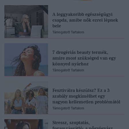
A leggyakoribb egészségügyi
csapda, amibe nők ezrei lépnek
bele
Támogatott Tartalom
7 drogériás beauty termék,
amire most szükséged van egy
könnyed nyárhoz
Támogatott Tartalom
Fesztiválra készülsz? Ez a 3
szabály megkímélhet egy
nagyon kellemetlen problémától
Támogatott Tartalom
Stressz, szoptatás,
fogamzásgátló: a nőgyógyász