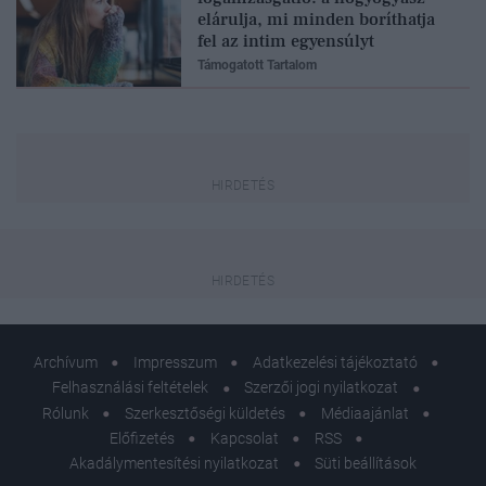
elárulja, mi minden boríthatja
fel az intim egyensúlyt
Támogatott Tartalom
Archívum
Impresszum
Adatkezelési tájékoztató
Felhasználási feltételek
Szerzői jogi nyilatkozat
Rólunk
Szerkesztőségi küldetés
Médiaajánlat
Előfizetés
Kapcsolat
RSS
Akadálymentesítési nyilatkozat
Süti beállítások