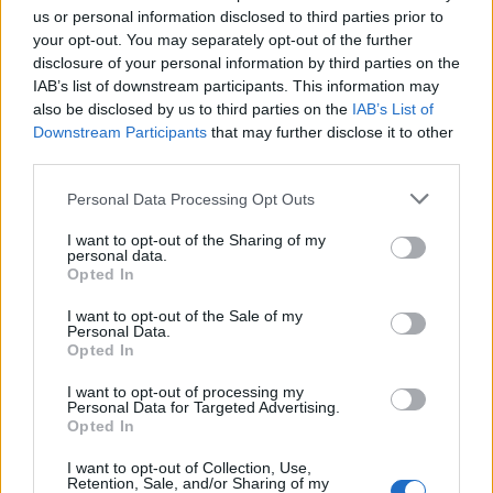
mesélte Brundson.
us or personal information disclosed to third parties prior to
your opt-out. You may separately opt-out of the further
Diana hercegnő egyszer hálóingben és chokerrel
disclosure of your personal information by third parties on the
ment a Met gálára
IAB’s list of downstream participants. This information may
also be disclosed by us to third parties on the
IAB’s List of
Diana hercegnő egyszer hálóingben és chokerrel
Downstream Participants
that may further disclose it to other
ment a Met gálára
third parties.
Please note that this website/app uses one or more Google
Personal Data Processing Opt Outs
services and may gather and store information including but
not limited to your visit or usage behaviour. You may click to
I want to opt-out of the Sharing of my
personal data.
grant or deny consent to Google and its third-party tags to
Opted In
use your data for below specified purposes in below Google
consent section.
I want to opt-out of the Sale of my
Personal Data.
Opted In
I want to opt-out of processing my
Personal Data for Targeted Advertising.
Opted In
I want to opt-out of Collection, Use,
Retention, Sale, and/or Sharing of my