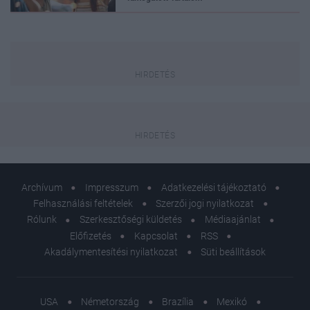
Archívum
Impresszum
Adatkezelési tájékoztató
Felhasználási feltételek
Szerzői jogi nyilatkozat
Rólunk
Szerkesztőségi küldetés
Médiaajánlat
Előfizetés
Kapcsolat
RSS
Akadálymentesítési nyilatkozat
Süti beállítások
USA
Németország
Brazília
Mexikó