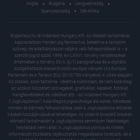
Anglia
Bulgária
Lengyelország
Spanyolország
Dél-Afrika
© glamour.hu © IndaNext Hungary Kft. Az oldalak tartalmával
kapcsolatban minden jog fenntartva, beleértve a tartalom
szöveg- és adatbányászat céljára való felhasználását is – a
szerzői jogról szóló 1999. évi LXXVI. törvény rendelkezései
értelmében a törvény 35/A. § (1) paragrafusa és a digitális
szolgáltatások piacairól szóló európai irányelv (Az Európai
Parlament és a Tanács (EU) 2019/790 Irányelve) 4. cikke alapján!
Az oldalak, azok tartalma - ideértve különösen, de nem kizárólag
az azokon közzétett szövegeket, grafikákat, képeket, fotókat,
hangfelvételeket és videókat stb. - az IndaNext Hungary Kft.
("Jogtulajdonos") kizárólagos jogosultsága alá esnek. Mindezek
minden és bármely felhasználása csak a Jogtulajdonos előzetes
írásbeli hozzájárulásával lehetséges. Az oldalról kivezető linkeken
elérhető tartalmakért a Jogtulajdonos semmilyen felelősséget,
Sokan az
helytállást nem vállal. A Jogtulajdonos pontos és hiteles
veszeks
információk közlésére, tájékoztatás megadására törekszik, de a
Évek ót