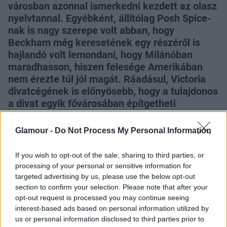
városban azonnal ismerkedni kezdett az olasz
nyelvtannal. Egyébként, állítólag Posh Spice-
nak is nagy szerepe volt abban, hogy
Beckham még keresetének egy részéről is
hajlandó volt lemondani, hogy Milánóban
maradhasson, hiszen felesége Amerikában
nem érezte túl jól magát. Ráadásul, Victoria
divatcégének is előnyösebb, hogy a tulajdonos
a divat egyik fővárosában építgetheti
kapcsolatait.
Glamour -
Do Not Process My Personal Information
If you wish to opt-out of the sale, sharing to third parties, or
processing of your personal or sensitive information for
targeted advertising by us, please use the below opt-out
section to confirm your selection. Please note that after your
opt-out request is processed you may continue seeing
interest-based ads based on personal information utilized by
us or personal information disclosed to third parties prior to