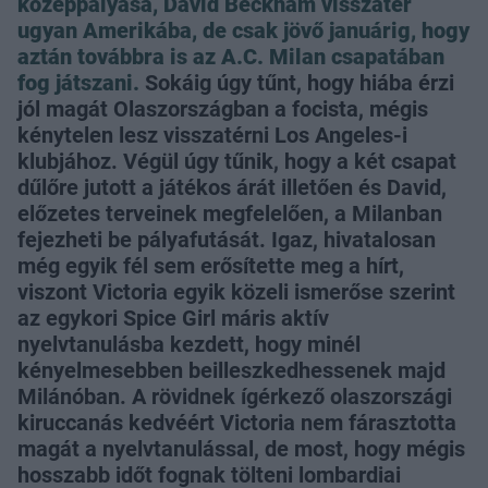
középpályása, David Beckham visszatér
ugyan Amerikába, de csak jövő januárig, hogy
aztán továbbra is az A.C. Milan csapatában
fog játszani.
Sokáig úgy tűnt, hogy hiába érzi
jól magát Olaszországban a focista, mégis
kénytelen lesz visszatérni Los Angeles-i
klubjához. Végül úgy tűnik, hogy a két csapat
dűlőre jutott a játékos árát illetően és David,
előzetes terveinek megfelelően, a Milanban
fejezheti be pályafutását. Igaz, hivatalosan
még egyik fél sem erősítette meg a hírt,
viszont Victoria egyik közeli ismerőse szerint
az egykori Spice Girl máris aktív
nyelvtanulásba kezdett, hogy minél
kényelmesebben beilleszkedhessenek majd
Milánóban. A rövidnek ígérkező olaszországi
kiruccanás kedvéért Victoria nem fárasztotta
magát a nyelvtanulással, de most, hogy mégis
hosszabb időt fognak tölteni lombardiai