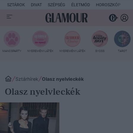
SZTÁROK
DIVAT
SZÉPSÉG
ÉLETMÓD
HOROSZKÓP
KU
MANCSPARTY
NYEREMÉNYJÁTÉK
NYEREMÉNYJÁTÉK
SYOSS
TAROT
Sztárhírek
Olasz nyelvleckék
Olasz nyelvleckék