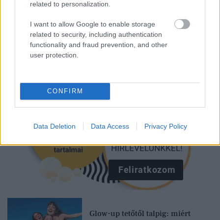
related to personalization.
Kövesd a Glamour cikkeit a
Google hírekben
is!
I want to allow Google to enable storage
related to security, including authentication
functionality and fraud prevention, and other
user protection.
CONFIRM
Data Deletion
Data Access
Privacy Policy
Feliratkozom
Glow-up tetőtől talpig: miért