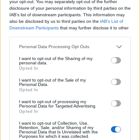
your opt-out. You may separately opt-out of the further
disclosure of your personal information by third parties on the
IAB’s list of downstream participants. This information may
also be disclosed by us to third parties on the
IAB’s List of
Downstream Participants
that may further disclose it to other
third parties.
Please note that this website/app uses one or more Google
Personal Data Processing Opt Outs
services and may gather and store information including but
not limited to your visit or usage behaviour. You may click to
I want to opt-out of the Sharing of my
personal data.
grant or deny consent to Google and its third-party tags to
Opted In
use your data for below specified purposes in below Google
consent section.
I want to opt-out of the Sale of my
Personal Data.
Opted In
I want to opt-out of processing my
Personal Data for Targeted Advertising.
Opted In
I want to opt-out of Collection, Use,
Retention, Sale, and/or Sharing of my
Personal Data that Is Unrelated with the
Purposes for which it was collected.