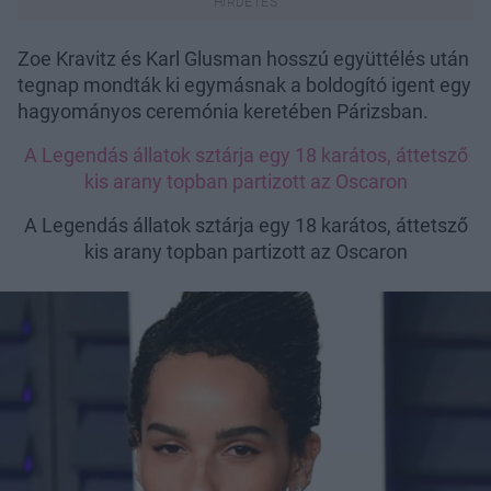
Zoe Kravitz és Karl Glusman hosszú együttélés után
tegnap mondták ki egymásnak a boldogító igent egy
hagyományos ceremónia keretében Párizsban.
A Legendás állatok sztárja egy 18 karátos, áttetsző
kis arany topban partizott az Oscaron
A Legendás állatok sztárja egy 18 karátos, áttetsző
kis arany topban partizott az Oscaron