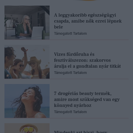
A leggyakoribb egészségügyi
csapda, amibe nők ezrei lépnek
bele
Támogatott Tartalom
Vizes fürdőruha és
fesztiválszezon: szakorvos
árulja el a gondtalan nyár titkát
Támogatott Tartalom
7 drogériás beauty termék,
amire most szükséged van egy
A magya
könnyed nyárhoz
felforga
Támogatott Tartalom
A női te
megelőz
Mindenki azt hiszi, hogy