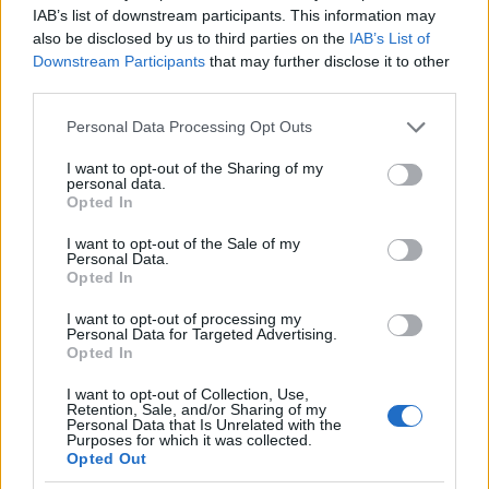
IAB’s list of downstream participants. This information may
also be disclosed by us to third parties on the
IAB’s List of
Downstream Participants
that may further disclose it to other
third parties.
Please note that this website/app uses one or more Google
Personal Data Processing Opt Outs
services and may gather and store information including but
not limited to your visit or usage behaviour. You may click to
I want to opt-out of the Sharing of my
personal data.
Fotó:
Profimedia
grant or deny consent to Google and its third-party tags to
Opted In
use your data for below specified purposes in below Google
consent section.
I want to opt-out of the Sale of my
Personal Data.
Opted In
I want to opt-out of processing my
Personal Data for Targeted Advertising.
Opted In
I want to opt-out of Collection, Use,
Retention, Sale, and/or Sharing of my
Personal Data that Is Unrelated with the
Purposes for which it was collected.
Opted Out