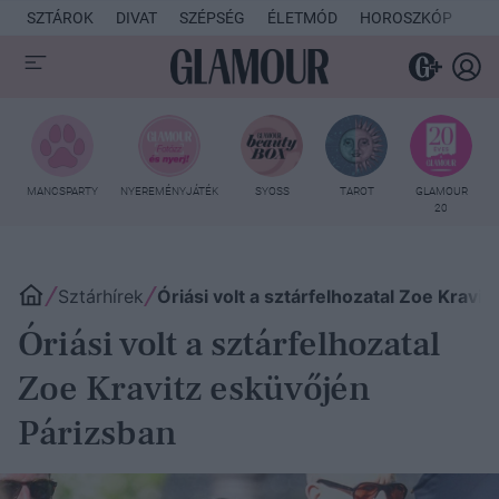
SZTÁROK
DIVAT
SZÉPSÉG
ÉLETMÓD
HOROSZKÓP
KU
MANCSPARTY
NYEREMÉNYJÁTÉK
SYOSS
TAROT
GLAMOUR
20
Sztárhírek
Óriási volt a sztárfelhozatal Zoe Kravi
Óriási volt a sztárfelhozatal
Zoe Kravitz esküvőjén
Párizsban