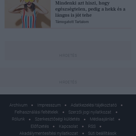
Mindenki azt hiszi, hogy
egészségtelen, pedig a hekk és a
lángos is jót tehe
Támogatott Tartalom
Archívum
Impresszum
Adatkezelési tájékoztató
Felhasználási feltételek
Szerzői jogi nyilatkozat
Rólunk
Szerkesztőségi küldetés
Médiaajánlat
Előfizetés
Kapcsolat
RSS
Akadálymentesítési nyilatkozat
Süti beállítások