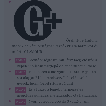
Őszintén elárulom,
melyik balkáni országba utaznék vissza bármikor és
miért - GLAMOUR
Személyiségteszt: mit látsz meg először a
FEMINA
képen? A válasz meglepő dolgot árulhat el rólad
Felismered a mozgalmi dalokat egyetlen
FEMINA
sor alapján? Ha a rendszerváltás előtt voltál
gyerek, tudni fogod rájuk a választ
Ez a fűszer a legjobb természetes
DÍVÁNY
megoldás puffadásra: évszázadok óta használják
Nyári gyerekbalesetek: 3 veszély, ami
DÍVÁNY