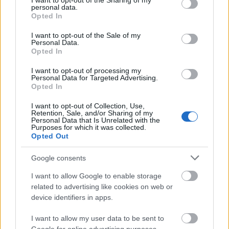
not limited to your visit or usage behaviour. You may click to
I want to opt-out of the Sharing of my
personal data.
grant or deny consent to Google and its third-party tags to
Opted In
use your data for below specified purposes in below Google
consent section.
I want to opt-out of the Sale of my
+ 2
Personal Data.
Opted In
I want to opt-out of processing my
Personal Data for Targeted Advertising.
Milyen más világ lett volna: ezek a
Opted In
színészek majdnem eljátszották
I want to opt-out of Collection, Use,
Edward Cullen szerepét az
Retention, Sale, and/or Sharing of my
Personal Data that Is Unrelated with the
Alkonyatban
Purposes for which it was collected.
Opted Out
Google consents
Ahogy a hangodat használtad a Mickey-k
különböző verzióinál, az briliáns volt - hogy tudtad
I want to allow Google to enable storage
ezt megoldani?
related to advertising like cookies on web or
device identifiers in apps.
Ó, azt hiszem, ma jöttem rá, mit csináltam [nevet].
I want to allow my user data to be sent to
Egy korábbi, közös interjúnk során Bong azt mondta,