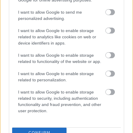
Google for online advertising purposes.
hogy Mickey 18 hangjához Peter Stormare Fargo-
beli karaktere volt a fejében. Amikor korábban erről
I want to allow Google to send me
beszéltünk, bennem valahogy az ragadt meg, hogy
personalized advertising.
Mickey 17-et Steve Buscemi stílusában kellene
eljátszanom. Ez teljesen véletlenül történt [nevet],
I want to allow Google to enable storage
de csak ma esett le igazán, hogy mást csináltam.
related to analytics like cookies on web or
device identifiers in apps.
Mesélnél egy kicsit a filmben felbukkanó szószról,
I want to allow Google to enable storage
és arról, hogy Toni Collette karaktere, Ylfa és férje
related to functionality of the website or app.
miért imádják annyira megszállottan a szószokat?
I want to allow Google to enable storage
Azt hiszem, van valami nyugati elképzelésem a
related to personalization.
szószról. Ez nagyon furcsa - és ez a
legvéletlenszerűbb dolog, amit elmondhatok -, de
I want to allow Google to enable storage
számomra a szósz mindig valami olyasmi volt, amit
related to security, including authentication
a tésztára teszünk. És ha szószt teszel egy normál
functionality and fraud prevention, and other
ételhez, az csak olyan, mintha az étel része lenne.
user protection.
De azt hiszem, Koreában ezt másképp látják [nevet].
Ezeket az új dolgokat tanultam!
CONFIRM