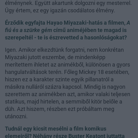
élménynek. Együtt akartunk dolgozni egy mesterrel.
Úgy értem, ez egy igazán csodálatos élmény.
Érződik egyfajta Hayao Miyazaki-hatás a filmen,
A
fiú és a szürke gém
című animéjében te magad is
szerepeltél - te is észrevetted a hasonlóságokat?
Igen. Amikor elkezdtünk forgatni, nem konkrétan
Miyazaki jutott eszembe, de mindenképp
merítettem ihletet az animékből, különösen a gyors
hangulatváltások terén. Főleg Mickey 18 esetében,
hiszen ez a karakter szinte egyik pillanatról a
másikra nulláról százra kapcsol. Mindig is nagyon
szerettem az animékben azt, amikor valaki teljesen
statikus, majd hirtelen, a semmiből kitör belőle a
düh. Azt hiszem, részben ezt próbáltam meg
utánozni.
Tudnál egy kicsit mesélni a film komikus
elemeiről? Néhány része Buster Keatont juttatta