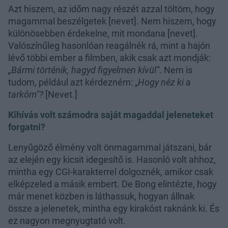
Azt hiszem, az időm nagy részét azzal töltöm, hogy
magammal beszélgetek [nevet]. Nem hiszem, hogy
különösebben érdekelne, mit mondana [nevet].
Valószínűleg hasonlóan reagálnék rá, mint a hajón
lévő többi ember a filmben, akik csak azt mondják:
„Bármi történik, hagyd figyelmen kívül”
. Nem is
tudom, például azt kérdezném: „
Hogy néz ki a
tarkóm”?
[Nevet.]
Kihívás volt számodra saját magaddal jeleneteket
forgatni?
Lenyűgöző élmény volt önmagammal játszani, bár
az elején egy kicsit idegesítő is. Hasonló volt ahhoz,
mintha egy CGI-karakterrel dolgoznék, amikor csak
elképzeled a másik embert. De Bong elintézte, hogy
már menet közben is láthassuk, hogyan állnak
össze a jelenetek, mintha egy kirakóst raknánk ki. És
ez nagyon megnyugtató volt.