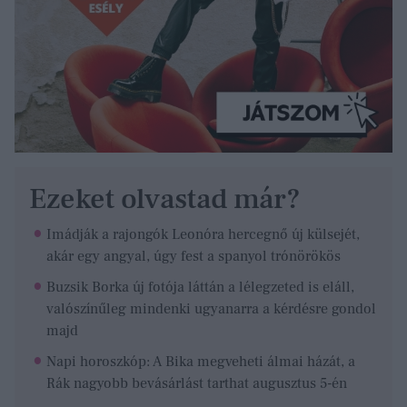
Ezeket olvastad már?
Imádják a rajongók Leonóra hercegnő új külsejét,
akár egy angyal, úgy fest a spanyol trónörökös
Buzsik Borka új fotója láttán a lélegzeted is eláll,
valószínűleg mindenki ugyanarra a kérdésre gondol
majd
Napi horoszkóp: A Bika megveheti álmai házát, a
Rák nagyobb bevásárlást tarthat augusztus 5-én