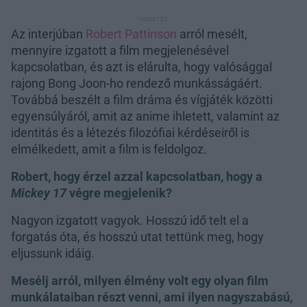
Az interjúban
Robert Pattinson
arról mesélt,
mennyire izgatott a film megjelenésével
kapcsolatban, és azt is elárulta, hogy valósággal
rajong Bong Joon-ho rendező munkásságáért.
Továbbá beszélt a film dráma és vígjáték közötti
egyensúlyáról, amit az anime ihletett, valamint az
identitás és a létezés filozófiai kérdéseiről is
elmélkedett, amit a film is feldolgoz.
Robert, hogy érzel azzal kapcsolatban, hogy a
Mickey 17
végre megjelenik?
Nagyon izgatott vagyok. Hosszú idő telt el a
forgatás óta, és hosszú utat tettünk meg, hogy
eljussunk idáig.
Mesélj arról, milyen élmény volt egy olyan film
munkálataiban részt venni, ami ilyen nagyszabású,