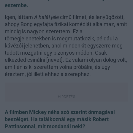
eszembe.
Igen, láttam
A halál jele
című filmet, és lenyűgözött,
ahogy Bong egyfajta fizikai komédiát alkalmaz, amit
mindig is nagyon szerettem. Ez a
tömegjelenetekben is megmutatkozik, például a
kávézói jelenetben, ahol mindenkit egyszerre meg
tudott mozgatni egy bizonyos módon. Csak
elkezded csinálni [nevet]. Ez valami olyan dolog volt,
amit én is ki szerettem volna próbálni, és úgy
éreztem, jól illett ehhez a szerephez.
A filmben Mickey néha szó szerint önmagával
beszélget. Ha találkoznál egy másik Robert
Pattinsonnal, mit mondanál neki?