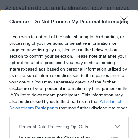
Az egyetlen dolog, ami félelmetes, hogy nem érzed
a jelenet ritmusát, mert nyilvánvalóan egyszerre
Glamour -
Do Not Process My Personal Information
csak az egyik felét tudod leforgatni, aztán csak
reménykedsz, hogy majd összeáll. De szórakoztató
If you wish to opt-out of the sale, sharing to third parties, or
volt. Nagyon izgalmas volt látni a végeredményt.
processing of your personal or sensitive information for
targeted advertising by us, please use the below opt-out
section to confirm your selection. Please note that after your
opt-out request is processed you may continue seeing
interest-based ads based on personal information utilized by
us or personal information disclosed to third parties prior to
your opt-out. You may separately opt-out of the further
disclosure of your personal information by third parties on the
IAB’s list of downstream participants. This information may
also be disclosed by us to third parties on the
IAB’s List of
Downstream Participants
that may further disclose it to other
third parties.
Please note that this website/app uses one or more Google
Personal Data Processing Opt Outs
services and may gather and store information including but