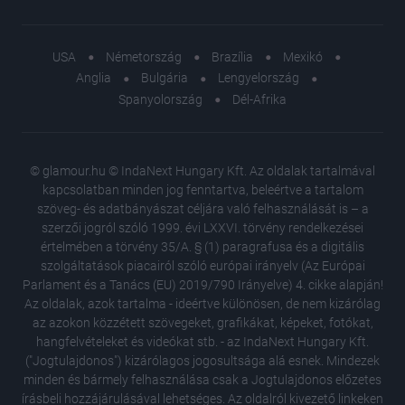
USA
Németország
Brazília
Mexikó
Anglia
Bulgária
Lengyelország
Spanyolország
Dél-Afrika
© glamour.hu © IndaNext Hungary Kft. Az oldalak tartalmával
kapcsolatban minden jog fenntartva, beleértve a tartalom
szöveg- és adatbányászat céljára való felhasználását is – a
szerzői jogról szóló 1999. évi LXXVI. törvény rendelkezései
értelmében a törvény 35/A. § (1) paragrafusa és a digitális
szolgáltatások piacairól szóló európai irányelv (Az Európai
Parlament és a Tanács (EU) 2019/790 Irányelve) 4. cikke alapján!
Az oldalak, azok tartalma - ideértve különösen, de nem kizárólag
az azokon közzétett szövegeket, grafikákat, képeket, fotókat,
hangfelvételeket és videókat stb. - az IndaNext Hungary Kft.
("Jogtulajdonos") kizárólagos jogosultsága alá esnek. Mindezek
minden és bármely felhasználása csak a Jogtulajdonos előzetes
írásbeli hozzájárulásával lehetséges. Az oldalról kivezető linkeken