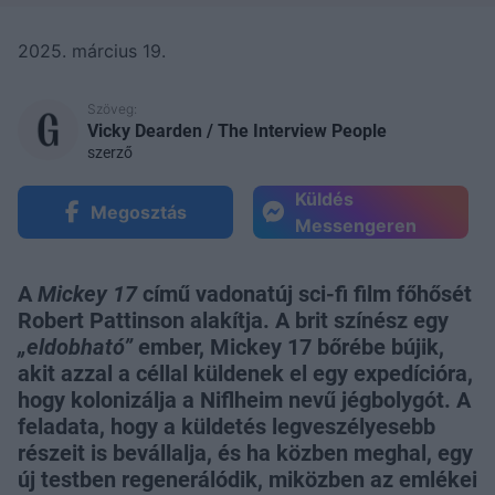
2025. március 19.
Szöveg:
Vicky Dearden / The Interview People
szerző
Küldés
Megosztás
Messengeren
A
Mickey 17
című vadonatúj sci-fi film főhősét
Robert Pattinson alakítja. A brit színész egy
„eldobható”
ember, Mickey 17 bőrébe bújik,
akit azzal a céllal küldenek el egy expedícióra,
hogy kolonizálja a Niflheim nevű jégbolygót. A
feladata, hogy a küldetés legveszélyesebb
részeit is bevállalja, és ha közben meghal, egy
új testben regenerálódik, miközben az emlékei