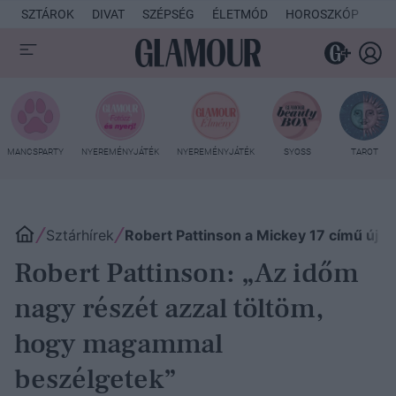
SZTÁROK
DIVAT
SZÉPSÉG
ÉLETMÓD
HOROSZKÓP
KU
MANCSPARTY
NYEREMÉNYJÁTÉK
NYEREMÉNYJÁTÉK
SYOSS
TAROT
Sztárhírek
Robert Pattinson a Mickey 17 című új fi
Robert Pattinson: „Az időm
nagy részét azzal töltöm,
hogy magammal
beszélgetek”