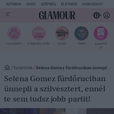
SZTÁROK
DIVAT
SZÉPSÉG
ÉLETMÓD
HOROSZKÓP
KU
MANCSPARTY
NYEREMÉNYJÁTÉK
SYOSS
TAROT
GLAMOUR
20
Sztárhírek
Selena Gomez fürdőruciban ünnepli a szi
Selena Gomez fürdőruciban
ünnepli a szilvesztert, ennél
te sem tudsz jobb partit!