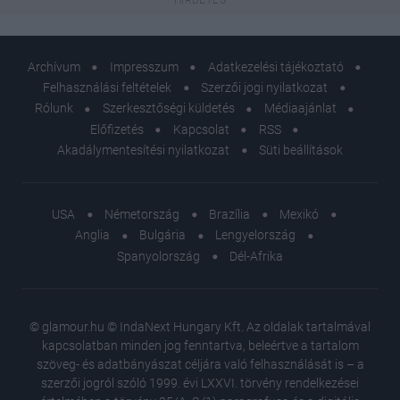
Archívum
Impresszum
Adatkezelési tájékoztató
Felhasználási feltételek
Szerzői jogi nyilatkozat
Rólunk
Szerkesztőségi küldetés
Médiaajánlat
Előfizetés
Kapcsolat
RSS
Akadálymentesítési nyilatkozat
Süti beállítások
USA
Németország
Brazília
Mexikó
Anglia
Bulgária
Lengyelország
Spanyolország
Dél-Afrika
© glamour.hu © IndaNext Hungary Kft. Az oldalak tartalmával
kapcsolatban minden jog fenntartva, beleértve a tartalom
szöveg- és adatbányászat céljára való felhasználását is – a
szerzői jogról szóló 1999. évi LXXVI. törvény rendelkezései