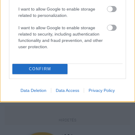
I want to allow Google to enable storage
related to personalization.
I want to allow Google to enable storage
related to security, including authentication
functionality and fraud prevention, and other
user protection.
CONFIRM
GLAMOUR
Data Deletion
Data Access
Privacy Policy
Kövesd a Glamour cikkeit a
Google hírekben
is!