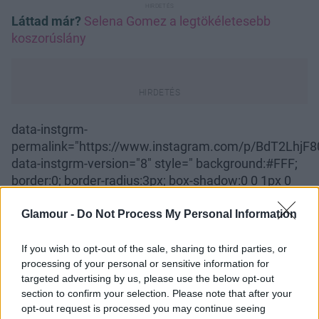
Láttad már?
Selena Gomez a legtökéletesebb
koszorúslány
data-instgrm-
permalink="https://www.instagram.com/p/BdT2LhjF80
data-instgrm-version="8" style=" background:#FFF;
border:0; border-radius:3px; box-shadow:0 0 1px 0
rgba(0,0,0,0.5),0 1px 10px 0 rgba(0,0,0,0.15); margin:
1px; max-width:658px; padding:0; width:99.375%;
Glamour -
Do Not Process My Personal Information
width:-webkit-calc(100% - 2px); width:calc(100% -
2px);">
Our 6th New Years together! Grateful for so
If you wish to opt-out of the sale, sharing to third parties, or
processing of your personal or sensitive information for
many amazing memories. #9728;#65039;#128151;
targeted advertising by us, please use the below opt-out
Raquelle Stevens
(@raquellestevens) által
section to confirm your selection. Please note that after your
megosztott bejegyzés, Dec 29., 2017, időpont: 6:45
opt-out request is processed you may continue seeing
(PST időzóna szerint)