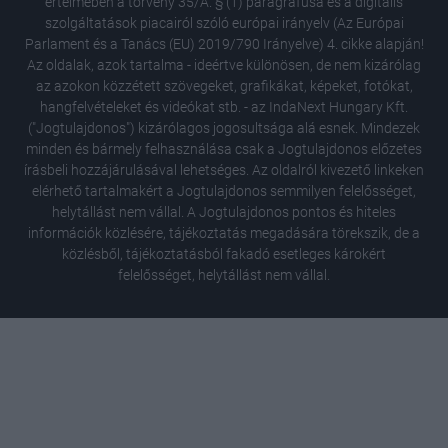
értelmében a törvény 35/A. § (1) paragrafusa és a digitális
szolgáltatások piacairól szóló európai irányelv (Az Európai
Parlament és a Tanács (EU) 2019/790 Irányelve) 4. cikke alapján!
Az oldalak, azok tartalma - ideértve különösen, de nem kizárólag
az azokon közzétett szövegeket, grafikákat, képeket, fotókat,
hangfelvételeket és videókat stb. - az IndaNext Hungary Kft.
("Jogtulajdonos") kizárólagos jogosultsága alá esnek. Mindezek
minden és bármely felhasználása csak a Jogtulajdonos előzetes
írásbeli hozzájárulásával lehetséges. Az oldalról kivezető linkeken
elérhető tartalmakért a Jogtulajdonos semmilyen felelősséget,
helytállást nem vállal. A Jogtulajdonos pontos és hiteles
információk közlésére, tájékoztatás megadására törekszik, de a
közlésből, tájékoztatásból fakadó esetleges károkért
felelősséget, helytállást nem vállal.