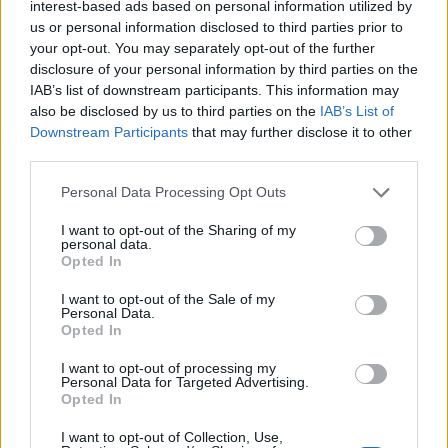
interest-based ads based on personal information utilized by
us or personal information disclosed to third parties prior to
Selena barátnője nemrég kiposztolta, ahogy a
your opt-out. You may separately opt-out of the further
csajokkal készülnek a nagy napra, és már most
disclosure of your personal information by third parties on the
térdig a gyönyörű tengerben állnak! Ismét
IAB’s list of downstream participants. This information may
meggyőződhetünk róla, hogy Selena teste tökéletes,
also be disclosed by us to third parties on the
IAB’s List of
és a boldogság áll neki a legjobban! Na de vajon hol
Downstream Participants
that may further disclose it to other
third parties.
ünnepel ilyenkor
Justin Bieber
?
Please note that this website/app uses one or more Google
Personal Data Processing Opt Outs
services and may gather and store information including but
not limited to your visit or usage behaviour. You may click to
I want to opt-out of the Sharing of my
personal data.
grant or deny consent to Google and its third-party tags to
Opted In
use your data for below specified purposes in below Google
consent section.
I want to opt-out of the Sale of my
Personal Data.
Opted In
I want to opt-out of processing my
Personal Data for Targeted Advertising.
Opted In
I want to opt-out of Collection, Use,