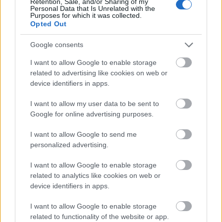
Retention, Sale, and/or Sharing of my
Personal Data that Is Unrelated with the
Purposes for which it was collected.
Opted Out
Google consents
I want to allow Google to enable storage
related to advertising like cookies on web or
device identifiers in apps.
I want to allow my user data to be sent to
Google for online advertising purposes.
Küldés
I want to allow Google to send me
Megosztás
Messengeren
personalized advertising.
I want to allow Google to enable storage
Itt állíthatod be
, hogy a Google
related to analytics like cookies on web or
keresőben könnyebben megtaláld a
glamour.hu cikkeit
device identifiers in apps.
I want to allow Google to enable storage
related to functionality of the website or app.