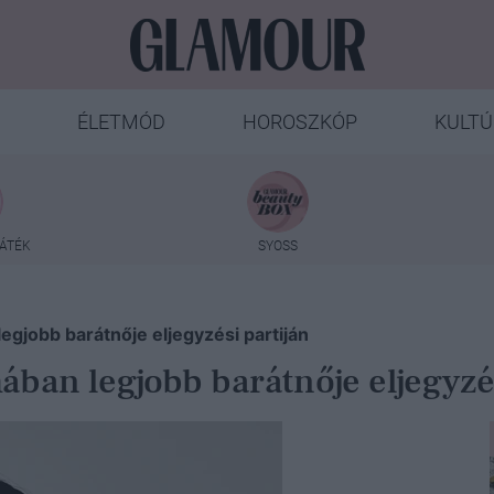
ÉLETMÓD
HOROSZKÓP
KULTÚ
ÁTÉK
SYOSS
gjobb barátnője eljegyzési partiján
ban legjobb barátnője eljegyzés