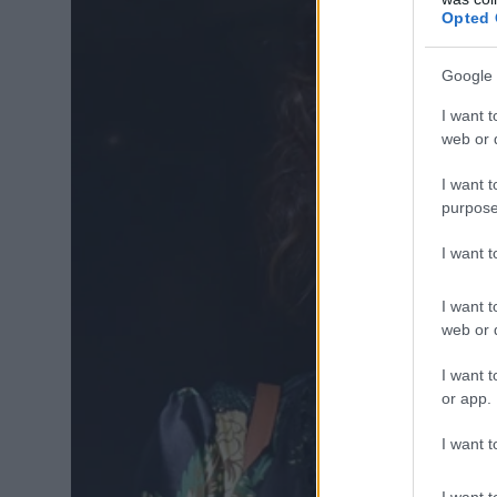
Opted 
Google 
I want t
web or d
I want t
purpose
I want 
I want t
web or d
I want t
or app.
I want t
I want t