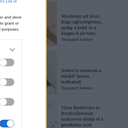
B’s List of
Mindenki azt hiszi,
er and store
hogy egészségtelen,
to grant or
pedig a hekk és a
ed purposes
lángos is jót tehe
Támogatott Tartalom
Neked is rosaceás a
bőrőd? Innen
tudhatod!
Támogatott Tartalom
Vizes fürdőruha és
fesztiválszezon:
szakorvos árulja el a
gondtalan nyár