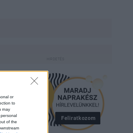
sonal or
ection to
ou may
 personal
Feliratkozom
out of the
 downstream