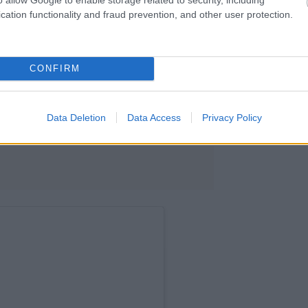
cation functionality and fraud prevention, and other user protection.
CONFIRM
yik legjobban barátnőjének ünnepelték
megy, a partin természetesen a
lan piros ruhában ünnepelte barátnőjét,
Data Deletion
Data Access
Privacy Policy