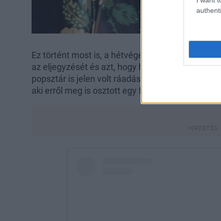
authenti
Ez történt most is, a hétvégén Selena Gomez eg
az eljegyzését és azt, hogy hamarosan férjhez 
popsztár is jelen volt ráadásul egy szuper, ujjat
aki erről meg is osztott egy fotót.