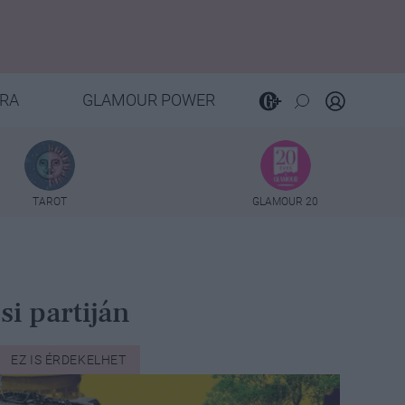
RA
GLAMOUR POWER
TAROT
GLAMOUR 20
i partiján
EZ IS ÉRDEKELHET