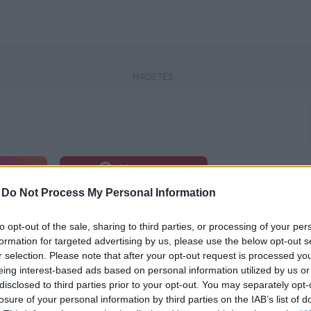
engeren
Pinterest
-
Do Not Process My Personal Information
zösségi média csendjét, és szép
to opt-out of the sale, sharing to third parties, or processing of your per
z még ugyan várat magára, hogy a
formation for targeted advertising by us, please use the below opt-out s
már egész sokszor lencsevégre
r selection. Please note that after your opt-out request is processed y
eing interest-based ads based on personal information utilized by us or
disclosed to third parties prior to your opt-out. You may separately opt-
losure of your personal information by third parties on the IAB’s list of