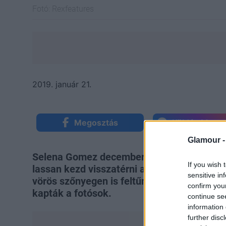
Fotó:
Rexfeatures
2019. január 21.
Megosztás
Küldés Mess
Glamour 
Selena Gomez decemberben törte meg a kö
If you wish 
lassan kezd visszatérni az online térbe. A
sensitive in
vörös szőnyegen is feltűnjön, de
az utcán 
confirm you
kapták a fotósok.
continue se
information 
further disc