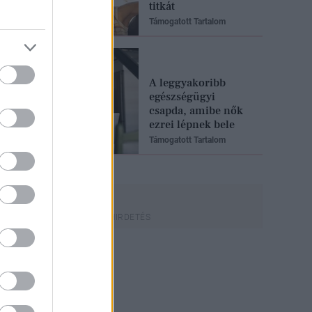
titkát
Támogatott Tartalom
A leggyakoribb
egészségügyi
csapda, amibe nők
ezrei lépnek bele
Támogatott Tartalom