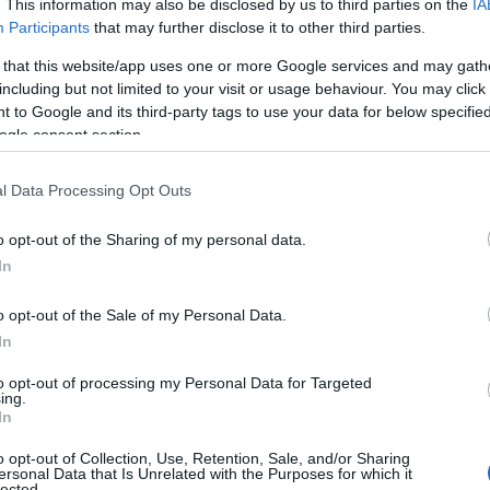
. This information may also be disclosed by us to third parties on the
IA
Participants
that may further disclose it to other third parties.
 that this website/app uses one or more Google services and may gath
including but not limited to your visit or usage behaviour. You may click 
 to Google and its third-party tags to use your data for below specifi
ogle consent section.
l Data Processing Opt Outs
, és ha valamilyen közös megmozdulás
k Selenát, és a szemfüles rajongók egy
o opt-out of the Sharing of my personal data.
pen mit csinál kedvencük.
In
o opt-out of the Sale of my Personal Data.
In
to opt-out of processing my Personal Data for Targeted
ing.
a, mi történt vele eltűnése alatt
In
a, mi történt vele eltűnése alatt
o opt-out of Collection, Use, Retention, Sale, and/or Sharing
ersonal Data that Is Unrelated with the Purposes for which it
lected.