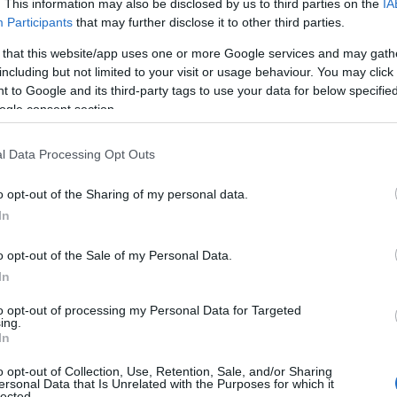
. This information may also be disclosed by us to third parties on the
IA
Participants
that may further disclose it to other third parties.
 that this website/app uses one or more Google services and may gath
including but not limited to your visit or usage behaviour. You may click 
 to Google and its third-party tags to use your data for below specifi
ogle consent section.
l Data Processing Opt Outs
o opt-out of the Sharing of my personal data.
In
o opt-out of the Sale of my Personal Data.
In
to opt-out of processing my Personal Data for Targeted
ing.
In
o opt-out of Collection, Use, Retention, Sale, and/or Sharing
ersonal Data that Is Unrelated with the Purposes for which it
lected.