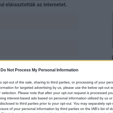
ul elárasztották az internetet.
egényével Alexis Ohaniannal. Serena a
-
Do Not Process My Personal Information
 volt, amikor megtudta, hogy gyermeket
to opt-out of the sale, sharing to third parties, or processing of your per
formation for targeted advertising by us, please use the below opt-out s
r selection. Please note that after your opt-out request is processed y
eing interest-based ads based on personal information utilized by us or
disclosed to third parties prior to your opt-out. You may separately opt-
losure of your personal information by third parties on the IAB’s list of