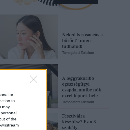
Neked is rosaceás a
bőrőd? Innen
tudhatod!
Támogatott Tartalom
A leggyakoribb
egészségügyi
csapda, amibe nők
sonal or
ezrei lépnek bele
ection to
Támogatott Tartalom
ou may
 personal
Fesztiválra
out of the
készülsz? Ez a 3
 downstream
szabály