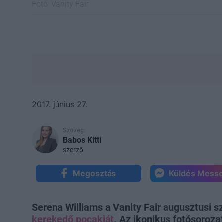
Fotó:
Vanity Fair
2017. június 27.
Szöveg:
Babos Kitti
szerző
Megosztás
Küldés Mess
Serena Williams a Vanity Fair augusztusi
kerekedő pocakját
. Az ikonikus fotósoroza