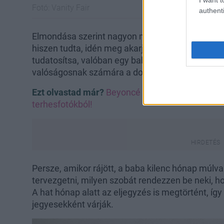
Fotó:
Vanity Fair
authenti
Elmondása szerint nagyon meglepődött és vegye
hiszen tudta, idén meg akarja nyerni a Wimbledo
tudatosítsa, valóban egy babát hord a szíve alat
valóságosnak számára a dolog, és csak nagyon n
Ezt olvastad már?
Beyoncé várandósan vetkőzött m
terhesfotókból!
Persze, amikor rájött, a baba kilenc hónap múlva
tervezgetni, milyen szobát rendezzen be neki, ho
A hat hónap alatt az eljegyzés is megtörtént, íg
jegyesekként várják.