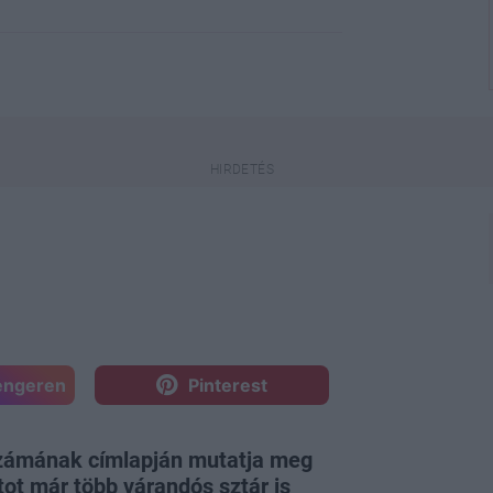
engeren
Pinterest
 számának címlapján mutatja meg
tot már több várandós sztár is