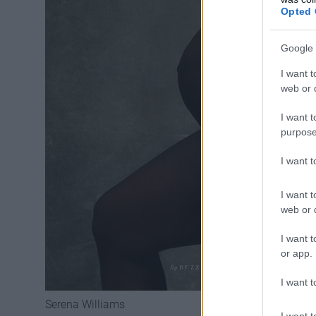
Opted 
Google 
I want t
web or d
I want t
purpose
I want 
I want t
web or d
I want t
or app.
I want t
Serena Williams
I want t