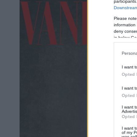
participants
Downstream 
Please note
information 
deny consent
in below Go
Persona
I want t
Opted 
I want t
Opted 
I want 
Advertis
Opted 
I want t
of my P
was col