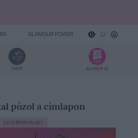
RA
GLAMOUR POWER
TAROT
GLAMOUR 20
kal pózol a címlapon
EZ IS ÉRDEKELHET