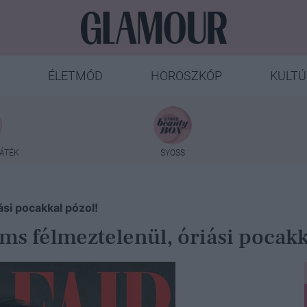
ÉLETMÓD
HOROSZKÓP
KULTÚ
ÁTÉK
SYOSS
ási pocakkal pózol!
ms félmeztelenül, óriási pocak