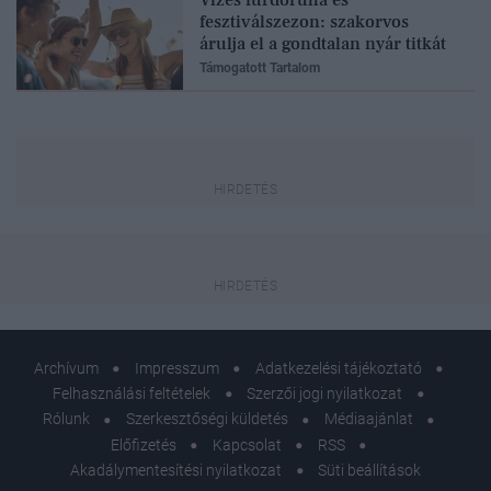
fesztiválszezon: szakorvos
árulja el a gondtalan nyár titkát
Támogatott Tartalom
Archívum
Impresszum
Adatkezelési tájékoztató
Felhasználási feltételek
Szerzői jogi nyilatkozat
Rólunk
Szerkesztőségi küldetés
Médiaajánlat
Előfizetés
Kapcsolat
RSS
Akadálymentesítési nyilatkozat
Süti beállítások