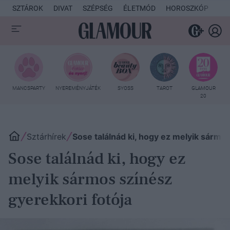
SZTÁROK
DIVAT
SZÉPSÉG
ÉLETMÓD
HOROSZKÓP
KU
MANCSPARTY
NYEREMÉNYJÁTÉK
SYOSS
TAROT
GLAMOUR
20
Sztárhírek
Sose találnád ki, hogy ez melyik sármos
Sose találnád ki, hogy ez
melyik sármos színész
gyerekkori fotója