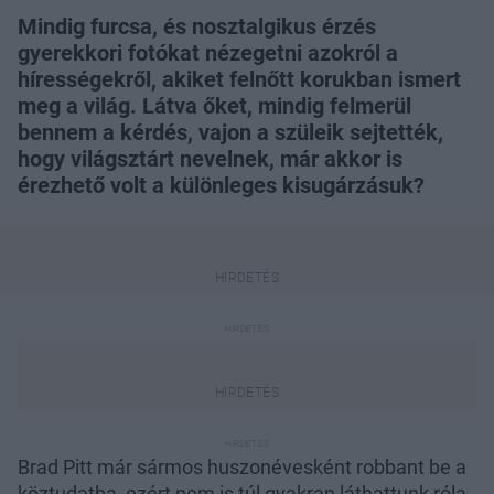
Mindig furcsa, és nosztalgikus érzés
gyerekkori fotókat nézegetni azokról a
hírességekről, akiket felnőtt korukban ismert
meg a világ. Látva őket, mindig felmerül
bennem a kérdés, vajon a szüleik sejtették,
hogy világsztárt nevelnek, már akkor is
érezhető volt a különleges kisugárzásuk?
Brad Pitt már sármos huszonévesként robbant be a
köztudatba, ezért nem is túl gyakran láthattunk róla