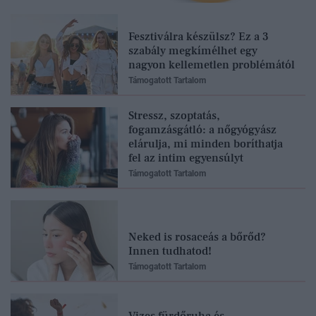
Fesztiválra készülsz? Ez a 3
szabály megkímélhet egy
nagyon kellemetlen problémától
Támogatott Tartalom
Stressz, szoptatás,
fogamzásgátló: a nőgyógyász
elárulja, mi minden boríthatja
fel az intim egyensúlyt
Támogatott Tartalom
Neked is rosaceás a bőrőd?
Innen tudhatod!
Támogatott Tartalom
Vizes fürdőruha és