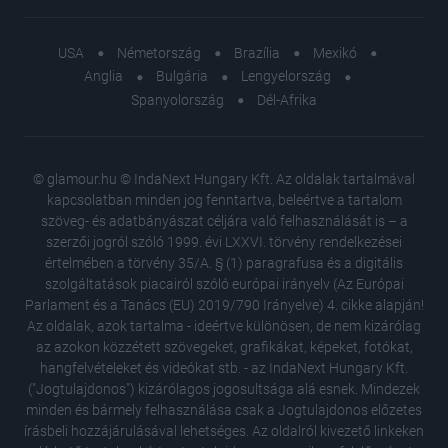
USA
Németország
Brazília
Mexikó
Anglia
Bulgária
Lengyelország
Spanyolország
Dél-Afrika
© glamour.hu © IndaNext Hungary Kft. Az oldalak tartalmával
kapcsolatban minden jog fenntartva, beleértve a tartalom
szöveg- és adatbányászat céljára való felhasználását is – a
szerzői jogról szóló 1999. évi LXXVI. törvény rendelkezései
értelmében a törvény 35/A. § (1) paragrafusa és a digitális
szolgáltatások piacairól szóló európai irányelv (Az Európai
Parlament és a Tanács (EU) 2019/790 Irányelve) 4. cikke alapján!
Az oldalak, azok tartalma - ideértve különösen, de nem kizárólag
az azokon közzétett szövegeket, grafikákat, képeket, fotókat,
hangfelvételeket és videókat stb. - az IndaNext Hungary Kft.
("Jogtulajdonos") kizárólagos jogosultsága alá esnek. Mindezek
minden és bármely felhasználása csak a Jogtulajdonos előzetes
írásbeli hozzájárulásával lehetséges. Az oldalról kivezető linkeken