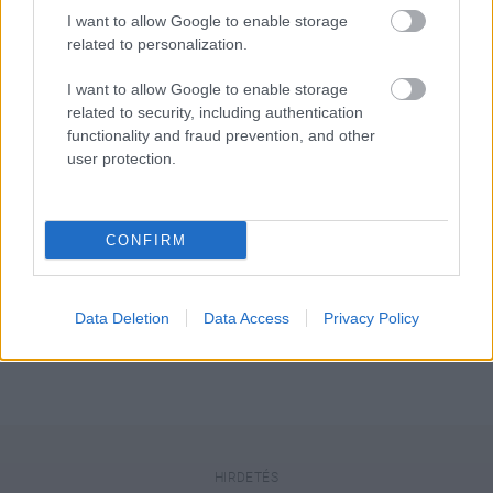
I want to allow Google to enable storage
related to personalization.
Küldés
I want to allow Google to enable storage
Megosztás
Messengeren
related to security, including authentication
functionality and fraud prevention, and other
user protection.
Itt állíthatod be
, hogy a Google
keresőben könnyebben megtaláld a
glamour.hu cikkeit
CONFIRM
Data Deletion
Data Access
Privacy Policy