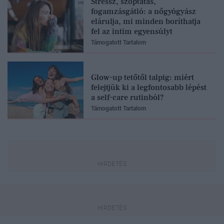
Stressz, szoptatás,
fogamzásgátló: a nőgyógyász
elárulja, mi minden boríthatja
fel az intim egyensúlyt
Támogatott Tartalom
Glow-up tetőtől talpig: miért
felejtjük ki a legfontosabb lépést
a self-care rutinból?
Támogatott Tartalom