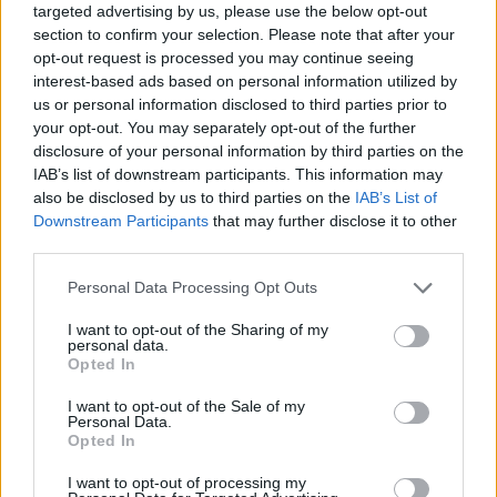
targeted advertising by us, please use the below opt-out
Nem lesz harmadik Szex és New York film és Kim
section to confirm your selection. Please note that after your
Cattrall az oka
opt-out request is processed you may continue seeing
interest-based ads based on personal information utilized by
us or personal information disclosed to third parties prior to
your opt-out. You may separately opt-out of the further
disclosure of your personal information by third parties on the
IAB’s list of downstream participants. This information may
also be disclosed by us to third parties on the
IAB’s List of
Downstream Participants
that may further disclose it to other
third parties.
Please note that this website/app uses one or more Google
Personal Data Processing Opt Outs
services and may gather and store information including but
not limited to your visit or usage behaviour. You may click to
I want to opt-out of the Sharing of my
personal data.
grant or deny consent to Google and its third-party tags to
Opted In
use your data for below specified purposes in below Google
consent section.
I want to opt-out of the Sale of my
Personal Data.
Opted In
I want to opt-out of processing my