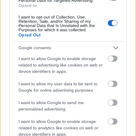
Personal Data for Targeted Advertising.
A híresség korábban arról is mesélt, milyen érzés
Opted In
volt fehér nőként fekete bőrű kislányt adoptálnia.
Davis a gyerek által értette meg igazán, milyen
I want to opt-out of Collection, Use,
Retention, Sale, and/or Sharing of my
szörnyű probléma a rasszizmus és a kirekesztés, így
Personal Data that Is Unrelated with the
Purposes for which it was collected.
amikor csak teheti, felhívja kislánya figyelmét arra,
Opted Out
hogy ő úgy gyönyörű, ahogyan a világra jött.
Google consents
I want to allow Google to enable storage
related to advertising like cookies on web or
device identifiers in apps.
I want to allow my user data to be sent to
Google for online advertising purposes.
I want to allow Google to send me
personalized advertising.
I want to allow Google to enable storage
related to analytics like cookies on web or
device identifiers in apps.