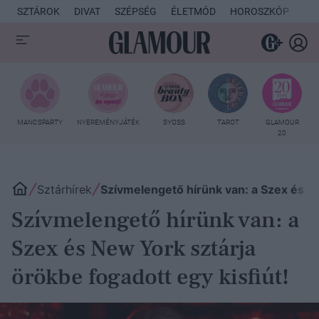
SZTÁROK
DIVAT
SZÉPSÉG
ÉLETMÓD
HOROSZKÓP
KU
MANCSPARTY
NYEREMÉNYJÁTÉK
SYOSS
TAROT
GLAMOUR
20
Sztárhírek
Szívmelengető hírünk van: a Szex és Ne
Szívmelengető hírünk van: a
Szex és New York sztárja
örökbe fogadott egy kisfiút!