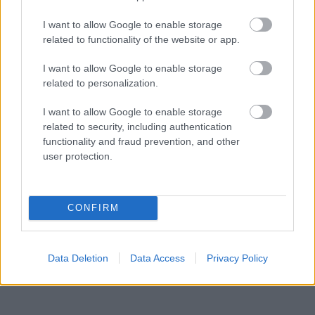
I want to allow Google to enable storage
related to functionality of the website or app.
I want to allow Google to enable storage
related to personalization.
I want to allow Google to enable storage
related to security, including authentication
functionality and fraud prevention, and other
user protection.
Küldés
Megosztás
Messengeren
CONFIRM
Itt állíthatod be
, hogy a Google
keresőben könnyebben megtaláld a
glamour.hu cikkeit
Data Deletion
Data Access
Privacy Policy