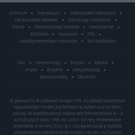
Archívum
Impresszum
Adatkezelési tájékoztató
Felhasználási feltételek
Szerzői jogi nyilatkozat
Rólunk
Szerkesztőségi küldetés
Médiaajánlat
Előfizetés
Kapcsolat
RSS
Akadálymentesítési nyilatkozat
Süti beállítások
USA
Németország
Brazília
Mexikó
Anglia
Bulgária
Lengyelország
Spanyolország
Dél-Afrika
© glamour.hu © IndaNext Hungary Kft. Az oldalak tartalmával
kapcsolatban minden jog fenntartva, beleértve a tartalom
szöveg- és adatbányászat céljára való felhasználását is – a
szerzői jogról szóló 1999. évi LXXVI. törvény rendelkezései
értelmében a törvény 35/A. § (1) paragrafusa és a digitális
szolgáltatások piacairól szóló európai irányelv (Az Európai