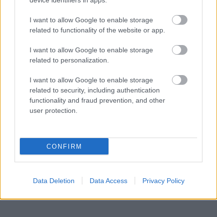
device identifiers in apps.
I want to allow Google to enable storage
related to functionality of the website or app.
I want to allow Google to enable storage
related to personalization.
I want to allow Google to enable storage
related to security, including authentication
Küldés
functionality and fraud prevention, and other
Megosztás
Messengeren
user protection.
Itt állíthatod be
, hogy a Google
keresőben könnyebben megtaláld a
CONFIRM
glamour.hu cikkeit
Data Deletion
Data Access
Privacy Policy