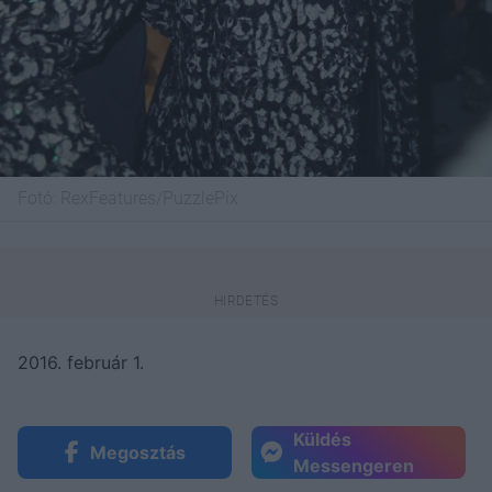
Fotó:
RexFeatures/PuzzlePix
2016. február 1.
Küldés
Megosztás
Messengeren