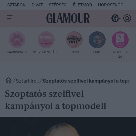
SZTÁROK
DIVAT
SZÉPSÉG
ÉLETMÓD
HOROSZKÓP
KU
MANCSPARTY
NYEREMÉNYJÁTÉK
SYOSS
TAROT
GLAMOUR
20
Sztárhírek
Szoptatós szelfivel kampányol a topmo
Szoptatós szelfivel
kampányol a topmodell