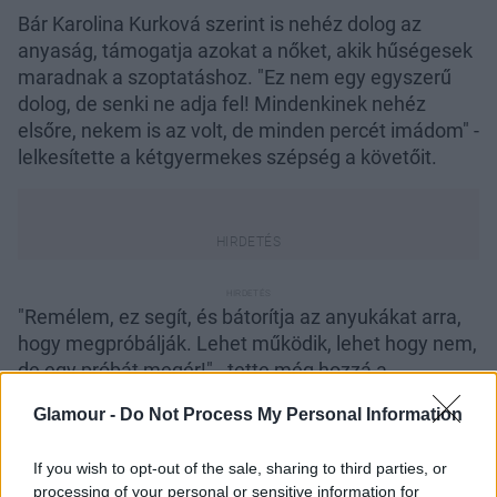
Bár Karolina Kurková szerint is nehéz dolog az
anyaság, támogatja azokat a nőket, akik hűségesek
maradnak a szoptatáshoz. "Ez nem egy egyszerű
dolog, de senki ne adja fel! Mindenkinek nehéz
elsőre, nekem is az volt, de minden percét imádom" -
lelkesítette a kétgyermekes szépség a követőit.
"Remélem, ez segít, és bátorítja az anyukákat arra,
hogy megpróbálják. Lehet működik, lehet hogy nem,
de egy próbát megér!" - tette még hozzá a
bejegyzéshez Karolina.
Glamour -
Do Not Process My Personal Information
If you wish to opt-out of the sale, sharing to third parties, or
processing of your personal or sensitive information for