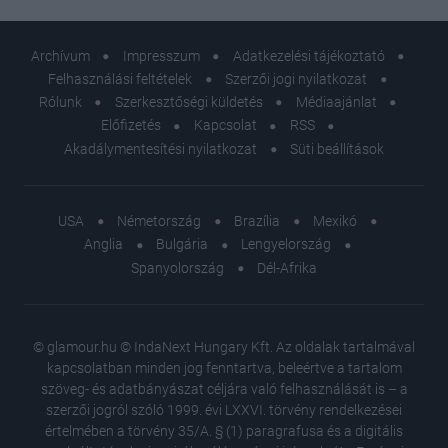
Archívum
Impresszum
Adatkezelési tájékoztató
Felhasználási feltételek
Szerzői jogi nyilatkozat
Rólunk
Szerkesztőségi küldetés
Médiaajánlat
Előfizetés
Kapcsolat
RSS
Akadálymentesítési nyilatkozat
Süti beállítások
USA
Németország
Brazília
Mexikó
Anglia
Bulgária
Lengyelország
Spanyolország
Dél-Afrika
© glamour.hu © IndaNext Hungary Kft. Az oldalak tartalmával
kapcsolatban minden jog fenntartva, beleértve a tartalom
szöveg- és adatbányászat céljára való felhasználását is – a
szerzői jogról szóló 1999. évi LXXVI. törvény rendelkezései
értelmében a törvény 35/A. § (1) paragrafusa és a digitális