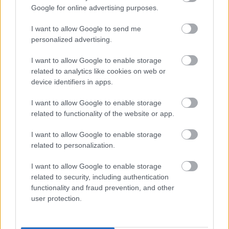
Google for online advertising purposes.
I want to allow Google to send me
personalized advertising.
Küldés
I want to allow Google to enable storage
Megosztás
Messengeren
related to analytics like cookies on web or
device identifiers in apps.
Itt állíthatod be
, hogy a Google
I want to allow Google to enable storage
keresőben könnyebben megtaláld a
related to functionality of the website or app.
glamour.hu cikkeit
I want to allow Google to enable storage
related to personalization.
I want to allow Google to enable storage
related to security, including authentication
functionality and fraud prevention, and other
user protection.