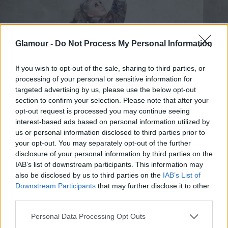
Glamour -
Do Not Process My Personal Information
If you wish to opt-out of the sale, sharing to third parties, or
processing of your personal or sensitive information for
targeted advertising by us, please use the below opt-out
section to confirm your selection. Please note that after your
Little Boots, Merlin, Kollektíva
opt-out request is processed you may continue seeing
interest-based ads based on personal information utilized by
us or personal information disclosed to third parties prior to
A jelenleg második lemezén dolgozó sztár állítólag
your opt-out. You may separately opt-out of the further
már legfrissebb dalaiból is mutat majd néhányat
disclosure of your personal information by third parties on the
március 10-én, amikor is a Kollektíva meghívására
IAB’s list of downstream participants. This information may
zenél a Merlinben. Igen, a Merlinben, hiszen a
also be disclosed by us to third parties on the
IAB’s List of
Downstream Participants
that may further disclose it to other
Kollektíva csak a szülinapira visszatér legendássá
third parties.
váló bulijai színhelyére.
Please note that this website/app uses one or more Google
Personal Data Processing Opt Outs
Szóval, március 10., Merlin, Kollektíva ötéves
services and may gather and store information including but