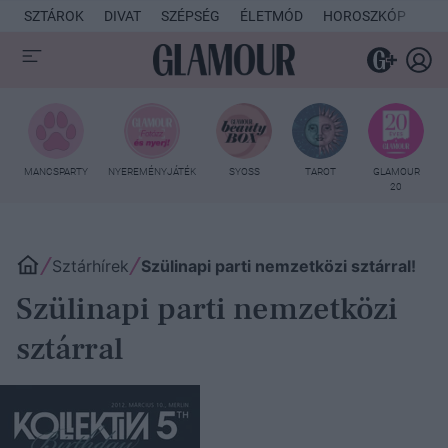
SZTÁROK
DIVAT
SZÉPSÉG
ÉLETMÓD
HOROSZKÓP
KU
MANCSPARTY
NYEREMÉNYJÁTÉK
SYOSS
TAROT
GLAMOUR
20
Sztárhírek
Szülinapi parti nemzetközi sztárral!
Szülinapi parti nemzetközi
sztárral