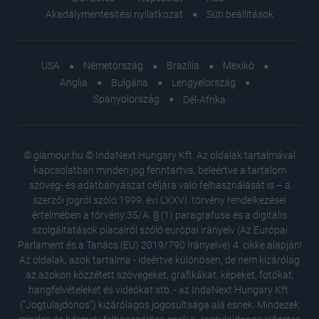
Akadálymentesítési nyilatkozat
Süti beállítások
USA
Németország
Brazília
Mexikó
Anglia
Bulgária
Lengyelország
Spanyolország
Dél-Afrika
© glamour.hu © IndaNext Hungary Kft. Az oldalak tartalmával
kapcsolatban minden jog fenntartva, beleértve a tartalom
szöveg- és adatbányászat céljára való felhasználását is – a
szerzői jogról szóló 1999. évi LXXVI. törvény rendelkezései
értelmében a törvény 35/A. § (1) paragrafusa és a digitális
szolgáltatások piacairól szóló európai irányelv (Az Európai
Parlament és a Tanács (EU) 2019/790 Irányelve) 4. cikke alapján!
Az oldalak, azok tartalma - ideértve különösen, de nem kizárólag
az azokon közzétett szövegeket, grafikákat, képeket, fotókat,
hangfelvételeket és videókat stb. - az IndaNext Hungary Kft.
("Jogtulajdonos") kizárólagos jogosultsága alá esnek. Mindezek