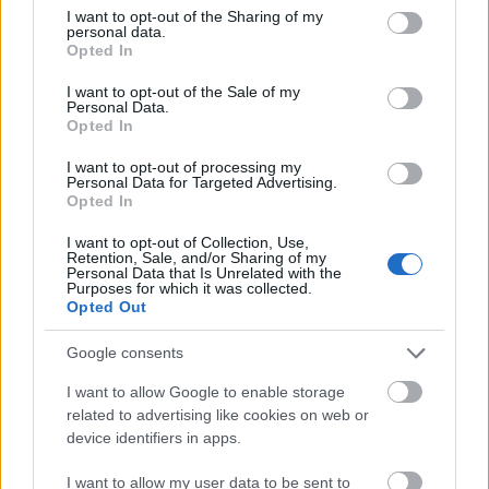
szülinapi parti! Ott a helyed!
not limited to your visit or usage behaviour. You may click to
I want to opt-out of the Sharing of my
personal data.
grant or deny consent to Google and its third-party tags to
Opted In
use your data for below specified purposes in below Google
consent section.
I want to opt-out of the Sale of my
Personal Data.
Opted In
I want to opt-out of processing my
Personal Data for Targeted Advertising.
Opted In
I want to opt-out of Collection, Use,
Retention, Sale, and/or Sharing of my
Personal Data that Is Unrelated with the
Purposes for which it was collected.
Opted Out
Google consents
I want to allow Google to enable storage
related to advertising like cookies on web or
device identifiers in apps.
I want to allow my user data to be sent to