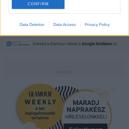
CONFIRM
PARTI
SZÜLETÉSNAP
Data Deletion
Data Access
Privacy Policy
Kövesd a Glamour cikkeit a
Google hírekben
is!