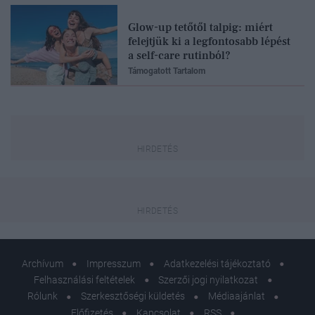
Glow-up tetőtől talpig: miért
felejtjük ki a legfontosabb lépést
a self-care rutinból?
Támogatott Tartalom
Archívum
Impresszum
Adatkezelési tájékoztató
Felhasználási feltételek
Szerzői jogi nyilatkozat
Rólunk
Szerkesztőségi küldetés
Médiaajánlat
Előfizetés
Kapcsolat
RSS