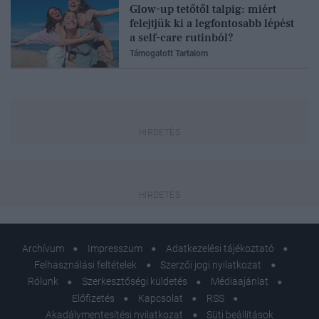
Glow-up tetőtől talpig: miért
felejtjük ki a legfontosabb lépést
a self-care rutinból?
Támogatott Tartalom
Archívum
Impresszum
Adatkezelési tájékoztató
Felhasználási feltételek
Szerzői jogi nyilatkozat
Rólunk
Szerkesztőségi küldetés
Médiaajánlat
Előfizetés
Kapcsolat
RSS
Akadálymentesítési nyilatkozat
Süti beállítások