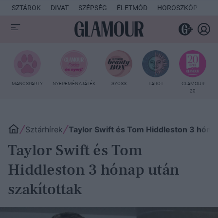
SZTÁROK
DIVAT
SZÉPSÉG
ÉLETMÓD
HOROSZKÓP
KU
MANCSPARTY
NYEREMÉNYJÁTÉK
SYOSS
TAROT
GLAMOUR
20
Sztárhírek
Taylor Swift és Tom Hiddleston 3 hónap
Taylor Swift és Tom
Hiddleston 3 hónap után
szakítottak