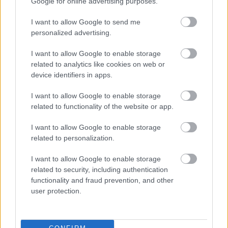
Google for online advertising purposes.
I want to allow Google to send me
personalized advertising.
Küldés
Megosztás
I want to allow Google to enable storage
Messengeren
related to analytics like cookies on web or
device identifiers in apps.
Itt állíthatod be
, hogy a Google
keresőben könnyebben megtaláld a
I want to allow Google to enable storage
glamour.hu cikkeit
related to functionality of the website or app.
I want to allow Google to enable storage
related to personalization.
I want to allow Google to enable storage
related to security, including authentication
functionality and fraud prevention, and other
user protection.