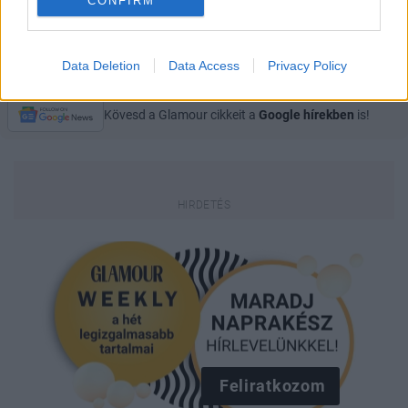
CONFIRM
TAYLOR SWIFT
SZERELEM
SZAKÍTÁS
TOM-HIDDLESTONE
Data Deletion
Data Access
Privacy Policy
Kövesd a Glamour cikkeit a
Google hírekben
is!
Feliratkozom