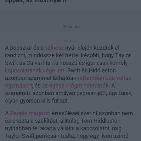
tippelt, az most nyert!
A popsztár és a
színész
nyár elején kezdtek el
randizni, mindössze két héttel később, hogy Taylor
Swift és Calvin Harris hosszú és igencsak komoly
kapcsolatának vége lett
. Swift és Hiddleston
azonban szemmel láthatóan
rettentően oda voltak
egymásért
, és
az egész világot beutazták
. A
szerelmük azonban amilyen gyorsan jött, úgy tűnik,
olyan gyorsan ki is fulladt.
A
People magazin
értesülései szerint azonban nem
ez okozta a szakítást, állítólag Tom Hiddleston
nyíltabban fel akarta vállalni a kapcsolatot, míg
Taylor Swift pontosan tudta, hogy egy ilyen szintű