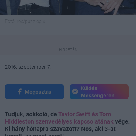
Fotó:
rex/puzzlepix
2016. szeptember 7.
Küldés
Megosztás
Messengeren
Tudjuk, sokkoló, de
Taylor Swift és Tom
Hiddleston szenvedélyes kapcsolatának
vége.
Ki hány hónapra szavazott? Nos, aki 3-at