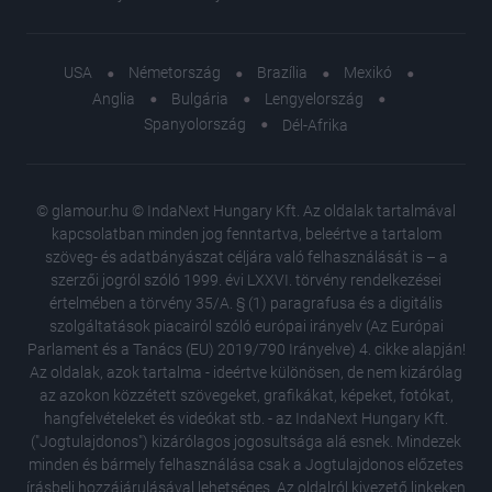
USA
Németország
Brazília
Mexikó
Anglia
Bulgária
Lengyelország
Spanyolország
Dél-Afrika
© glamour.hu © IndaNext Hungary Kft. Az oldalak tartalmával
kapcsolatban minden jog fenntartva, beleértve a tartalom
szöveg- és adatbányászat céljára való felhasználását is – a
szerzői jogról szóló 1999. évi LXXVI. törvény rendelkezései
értelmében a törvény 35/A. § (1) paragrafusa és a digitális
szolgáltatások piacairól szóló európai irányelv (Az Európai
Parlament és a Tanács (EU) 2019/790 Irányelve) 4. cikke alapján!
Az oldalak, azok tartalma - ideértve különösen, de nem kizárólag
az azokon közzétett szövegeket, grafikákat, képeket, fotókat,
hangfelvételeket és videókat stb. - az IndaNext Hungary Kft.
("Jogtulajdonos") kizárólagos jogosultsága alá esnek. Mindezek
minden és bármely felhasználása csak a Jogtulajdonos előzetes
írásbeli hozzájárulásával lehetséges. Az oldalról kivezető linkeken