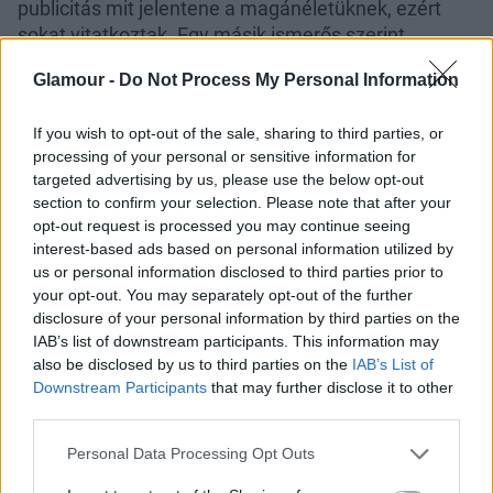
publicitás mit jelentene a magánéletüknek, ezért
sokat vitatkoztak. Egy másik ismerős szerint
"nagyon intenzív kezdet volt, senki sem tudja ezt
Glamour -
Do Not Process My Personal Information
fenntartani".
If you wish to opt-out of the sale, sharing to third parties, or
processing of your personal or sensitive information for
targeted advertising by us, please use the below opt-out
section to confirm your selection. Please note that after your
opt-out request is processed you may continue seeing
Nem mondhatjuk, hogy
túlságosan meglepett
interest-based ads based on personal information utilized by
bennünket
a hír, ugyanis az utóbbi hetekben
us or personal information disclosed to third parties prior to
your opt-out. You may separately opt-out of the further
egyáltalán nem lehetett őket együtt látni
, és már
disclosure of your personal information by third parties on the
gyanakodtunk, hogy valami hasonló lehet ennek a
IAB’s list of downstream participants. This information may
hátterében.
also be disclosed by us to third parties on the
IAB’s List of
Downstream Participants
that may further disclose it to other
Sajnáljuk Taylor, de ezt az első pillanattól sejtettük
third parties.
sajnos, viszont reméljük, erről is születik majd egy
szuper album, de legalábbis egy ütős szám!
Please note that this website/app uses one or more Google
Personal Data Processing Opt Outs
services and may gather and store information including but