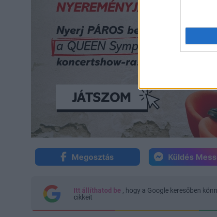
Megosztás
Küldés Mes
Itt állíthatod be
, hogy a Google keresőben kön
cikkeit