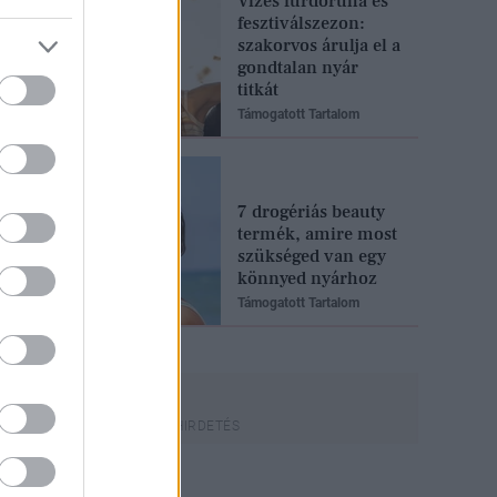
Vizes fürdőruha és
fesztiválszezon:
szakorvos árulja el a
gondtalan nyár
titkát
Támogatott Tartalom
7 drogériás beauty
termék, amire most
szükséged van egy
könnyed nyárhoz
Támogatott Tartalom