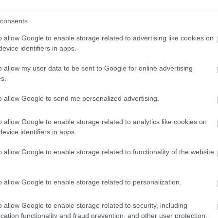
at Bellával! Az elsődleges most nem
bb az, hogy újra jóban legyenek
consents
 van, így nem is csoda, ha megint
o allow Google to enable storage related to advertising like cookies on
emellett még mindig gyönyörűnek tartja
evice identifiers in apps.
8243; - mondta a névtelen ismerős
o allow my user data to be sent to Google for online advertising
s.
ella Hadid, amikor The Weeknd randizni
to allow Google to send me personalized advertising.
 hogy Selena láthatóan nagyon boldog
o allow Google to enable storage related to analytics like cookies on
y gyorsan megpróbál visszavágni.
evice identifiers in apps.
játékba, B opcióként.
o allow Google to enable storage related to functionality of the website
o allow Google to enable storage related to personalization.
o allow Google to enable storage related to security, including
cation functionality and fraud prevention, and other user protection.