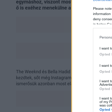
egymáshoz, viszont most úgy tűnik The Wee
ő is exéhez menekülne a szakítás után.
Please note
information 
deny consent
in below Go
Persona
I want t
Opted 
I want t
The Weeknd és Bella Hadid kapcsolata teljesen 
Opted 
kezdtek, sőt még Instagramon sem követték egy
I want 
ismerősük azonban most elárulta, az énekes újra 
Advertis
Opted 
I want t
of my P
was col
Opted 