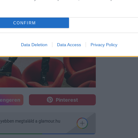
CONFIRM
Data Deletion
Data Access
Privacy Policy
sengeren
Pinterest
nyebben megtaláld a glamour.hu