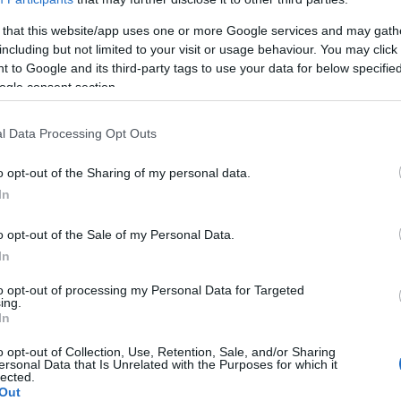
knd is hasonló utat választott és
 that this website/app uses one or more Google services and may gath
including but not limited to your visit or usage behaviour. You may click 
 to Google and its third-party tags to use your data for below specifi
ogle consent section.
l Data Processing Opt Outs
o opt-out of the Sharing of my personal data.
In
o opt-out of the Sale of my Personal Data.
megszakadt, amikor Selenával randizni
In
mást a kapcsolat alatt. Egy közös
to opt-out of processing my Personal Data for Targeted
közeledni kezdett Bella felé.
ing.
In
o opt-out of Collection, Use, Retention, Sale, and/or Sharing
ersonal Data that Is Unrelated with the Purposes for which it
lected.
Out