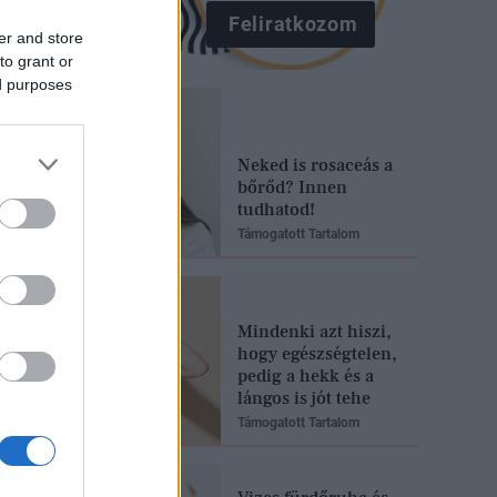
Feliratkozom
er and store
to grant or
ed purposes
Neked is rosaceás a
bőrőd? Innen
tudhatod!
Támogatott Tartalom
Mindenki azt hiszi,
hogy egészségtelen,
pedig a hekk és a
lángos is jót tehe
Támogatott Tartalom