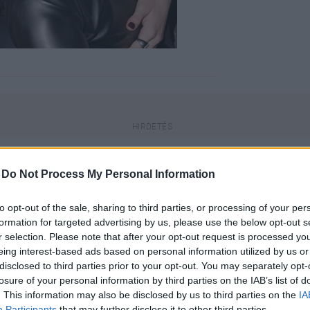
-
Do Not Process My Personal Information
to opt-out of the sale, sharing to third parties, or processing of your per
engeren
Pinterest
formation for targeted advertising by us, please use the below opt-out s
r selection. Please note that after your opt-out request is processed y
eing interest-based ads based on personal information utilized by us or
elena Gomez szakítottak és az is
disclosed to third parties prior to your opt-out. You may separately opt-
 karjaiban vigasztalódik
. Szinte
losure of your personal information by third parties on the IAB’s list of
. This information may also be disclosed by us to third parties on the
IA
 újra egyre közelebb kerül
Participants
that may further disclose it to other third parties.