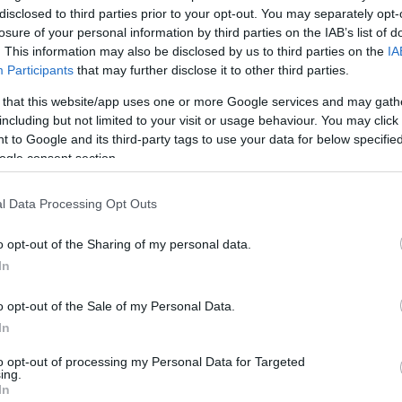
disclosed to third parties prior to your opt-out. You may separately opt-
losure of your personal information by third parties on the IAB’s list of
. This information may also be disclosed by us to third parties on the
IA
Participants
that may further disclose it to other third parties.
 that this website/app uses one or more Google services and may gath
engeren
Pinterest
including but not limited to your visit or usage behaviour. You may click 
 to Google and its third-party tags to use your data for below specifi
ogle consent section.
l Data Processing Opt Outs
o opt-out of the Sharing of my personal data.
In
a a filmvilág is felfigyelt, olyannyira,
 teljesen Rosie idomaira épül.
o opt-out of the Sale of my Personal Data.
In
emzetközi kifutókon és alig két évvel
ictorias Secrettel, amelynek azóta is
to opt-out of processing my Personal Data for Targeted
ing.
 igéző tekintetű topmodell a szerződés
In
odell.