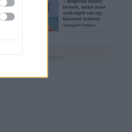
7 drogériás beauty
termék, amire most
szükséged van egy
könnyed nyárhoz
Támogatott Tartalom