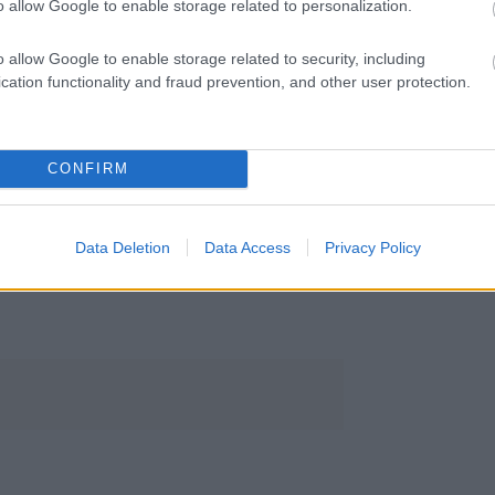
o allow Google to enable storage related to personalization.
sengeren
Pinterest
o allow Google to enable storage related to security, including
cation functionality and fraud prevention, and other user protection.
nyebben megtaláld a glamour.hu
CONFIRM
Data Deletion
Data Access
Privacy Policy