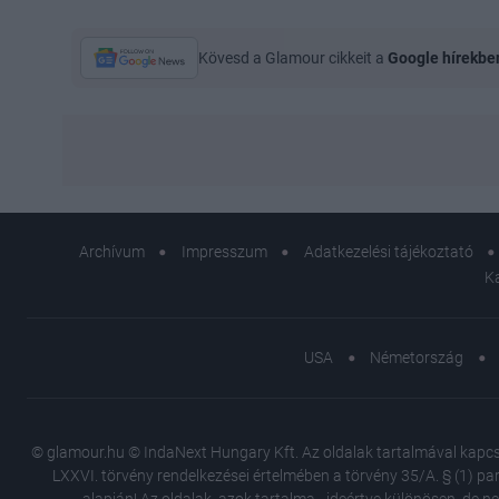
Kövesd a Glamour cikkeit a
Google hírekbe
Archívum
Impresszum
Adatkezelési tájékoztató
K
USA
Németország
© glamour.hu © IndaNext Hungary Kft. Az oldalak tartalmával kapcsol
LXXVI. törvény rendelkezései értelmében a törvény 35/A. § (1) par