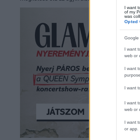
I want t
of my P
was col
Opted 
Google 
I want t
web or d
I want t
purpose
I want 
I want t
web or d
I want t
or app.