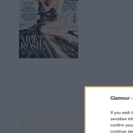
Glamour 
If you wish 
sensitive in
confirm you
continue se