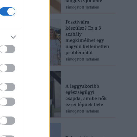
lángos is jót tehe
Támogatott Tartalom
Fesztiválra
készülsz? Ez a 3
szabály
megkímélhet egy
nagyon kellemetlen
problémától
Támogatott Tartalom
A leggyakoribb
egészségügyi
csapda, amibe nők
ezrei lépnek bele
Támogatott Tartalom