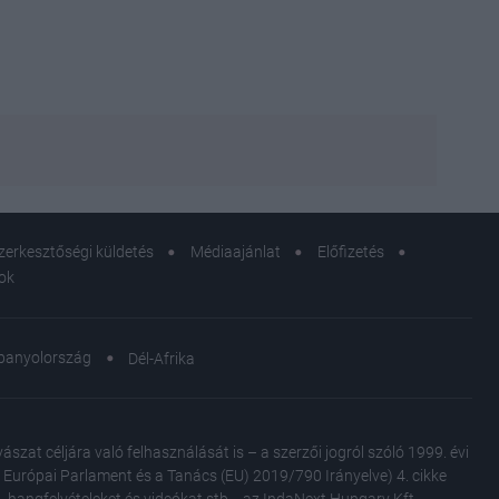
zerkesztőségi küldetés
Médiaajánlat
Előfizetés
sok
panyolország
Dél-Afrika
A smi
ezen 
at céljára való felhasználását is – a szerzői jogról szóló 1999. évi
Az Európai Parlament és a Tanács (EU) 2019/790 Irányelve) 4. cikke
kánik