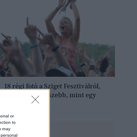
18 régi fotó a Sziget Fesztiválról,
ami vadabb és szebb, mint egy
időutazás
sonal or
ection to
ou may
 personal