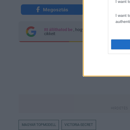
I want t
Megosztás
Küldés Mes
I want t
authenti
Itt állíthatod be
, hogy a Google keresőben kön
cikkeit
MAGYAR TOPMODELL
VICTORIA-SECRET