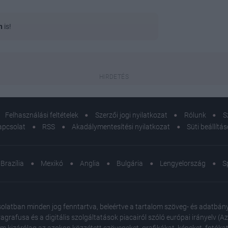
n
is!
Felhasználási feltételek
Szerzői jogi nyilatkozat
Rólunk
S
apcsolat
RSS
Akadálymentesítési nyilatkozat
Süti beállítá
Brazília
Mexikó
Anglia
Bulgária
Lengyelország
S
atban minden jog fenntartva, beleértve a tartalom szöveg- és adatbányász
agrafusa és a digitális szolgáltatások piacairól szóló európai irányelv (