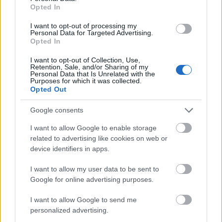
Opted In
I want to opt-out of processing my
Emma Thompson színésznő most egy interjúban
Personal Data for Targeted Advertising.
Opted In
mesélte el, hogy az említett jelenetben azért tudta
olyan élethűen átadni magát az érzelmeknek, mert
I want to opt-out of Collection, Use,
Retention, Sale, and/or Sharing of my
a való életből merítette a fájdalma. Emma férje,
Personal Data that Is Unrelated with the
Kenneth Branagh megcsalta őt korábban Helena
Purposes for which it was collected.
Opted Out
Bonham-Carter színésznővel, így nagyon jól tudta,
milyen érzés ráébredni arra, hogy az, akit ő szeret,
Google consents
egy másik nő karjaiban keresi a boldogságot.
I want to allow Google to enable storage
related to advertising like cookies on web or
device identifiers in apps.
I want to allow my user data to be sent to
Google for online advertising purposes.
I want to allow Google to send me
personalized advertising.