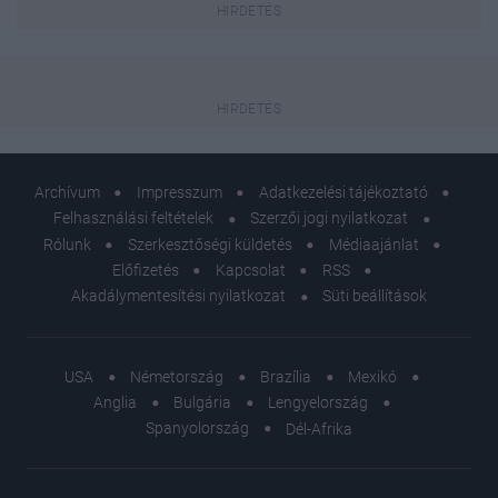
Archívum
Impresszum
Adatkezelési tájékoztató
Felhasználási feltételek
Szerzői jogi nyilatkozat
Rólunk
Szerkesztőségi küldetés
Médiaajánlat
Előfizetés
Kapcsolat
RSS
Akadálymentesítési nyilatkozat
Süti beállítások
USA
Németország
Brazília
Mexikó
Anglia
Bulgária
Lengyelország
Spanyolország
Dél-Afrika