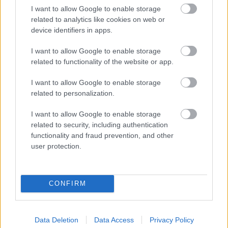
I want to allow Google to enable storage
related to analytics like cookies on web or
device identifiers in apps.
I want to allow Google to enable storage
related to functionality of the website or app.
Love Actually
I want to allow Google to enable storage
Fotó:
Profimedia
related to personalization.
I want to allow Google to enable storage
Mostantól akárhányszor látjuk is a filmet, erre a
related to security, including authentication
jelenetre biztosan más szemmel fogunk nézni.
functionality and fraud prevention, and other
user protection.
CONFIRM
Data Deletion
Data Access
Privacy Policy