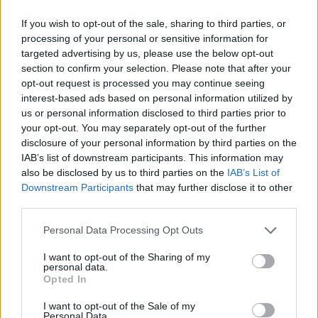
semmi sem történt volna és visszamegy férjéhez és
gyerekeihez, hogy együtt folytassák a karácsonyi
If you wish to opt-out of the sale, sharing to third parties, or
programot.
processing of your personal or sensitive information for
targeted advertising by us, please use the below opt-out
section to confirm your selection. Please note that after your
opt-out request is processed you may continue seeing
interest-based ads based on personal information utilized by
us or personal information disclosed to third parties prior to
your opt-out. You may separately opt-out of the further
disclosure of your personal information by third parties on the
IAB’s list of downstream participants. This information may
also be disclosed by us to third parties on the
IAB’s List of
Downstream Participants
that may further disclose it to other
third parties.
Please note that this website/app uses one or more Google
Personal Data Processing Opt Outs
services and may gather and store information including but
not limited to your visit or usage behaviour. You may click to
I want to opt-out of the Sharing of my
personal data.
grant or deny consent to Google and its third-party tags to
Opted In
use your data for below specified purposes in below Google
consent section.
I want to opt-out of the Sale of my
Personal Data.