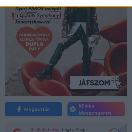
Küldés
Megosztás
Messengeren
Itt állíthatod be
, hogy a Google