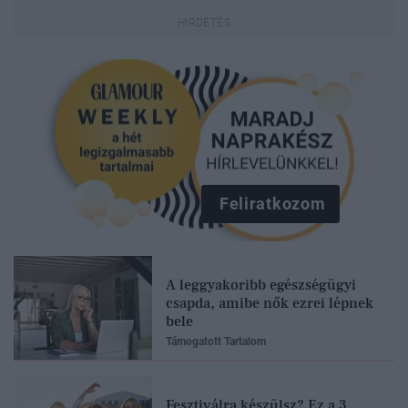
Feliratkozom
A leggyakoribb egészségügyi
csapda, amibe nők ezrei lépnek
bele
Támogatott Tartalom
Fesztiválra készülsz? Ez a 3