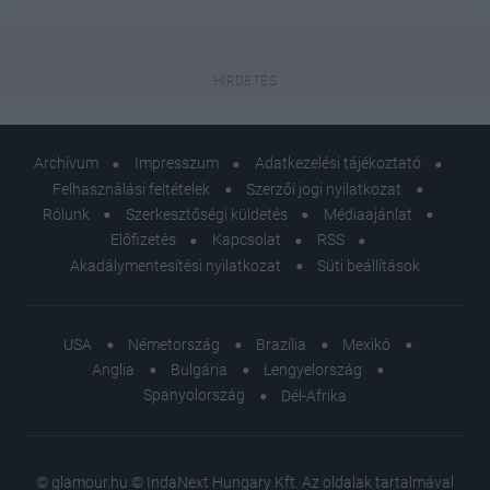
Archívum
Impresszum
Adatkezelési tájékoztató
Felhasználási feltételek
Szerzői jogi nyilatkozat
Rólunk
Szerkesztőségi küldetés
Médiaajánlat
Előfizetés
Kapcsolat
RSS
Akadálymentesítési nyilatkozat
Süti beállítások
USA
Németország
Brazília
Mexikó
Anglia
Bulgária
Lengyelország
Spanyolország
Dél-Afrika
© glamour.hu © IndaNext Hungary Kft. Az oldalak tartalmával