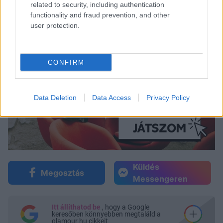
related to security, including authentication
functionality and fraud prevention, and other
user protection.
CONFIRM
Data Deletion
Data Access
Privacy Policy
Küldés
Megosztás
Messengeren
Itt állíthatod be
, hogy a Google
keresőben könnyebben megtaláld a
glamour.hu cikkeit