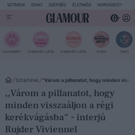
SZTÁROK
DIVAT
SZÉPSÉG
ÉLETMÓD
HOROSZKÓP
KU
MANCSPARTY
NYEREMÉNYJÁTÉK
NYEREMÉNYJÁTÉK
SYOSS
TAROT
Sztárhírek
"Várom a pillanatot, hogy minden vissza
,,Várom a pillanatot, hogy
minden visszaáljon a régi
kerékvágásba" - interjú
Rujder Viviennel