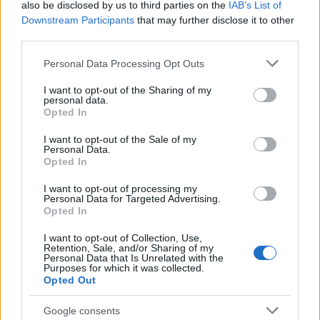
hogy társulati tag vagyok, szabadon
also be disclosed by us to third parties on the
IAB’s List of
Downstream Participants
that may further disclose it to other
próbálgathatom akár máshol is a szárnyaimat.
third parties.
Természetesen minden közbejövő munka kapcsán
a Katona élvez prioritást, de ha jött egy jó lehetőség,
Please note that this website/app uses one or more Google
Personal Data Processing Opt Outs
mindig elengedtek, amiért nagyon hálás vagyok. El
services and may gather and store information including but
sem tudom képzelni, bele sem akarok gondolni, ha
not limited to your visit or usage behaviour. You may click to
I want to opt-out of the Sharing of my
personal data.
grant or deny consent to Google and its third-party tags to
egyáltalán nem lenne erre esélyem. Valószínű nem
Opted In
use your data for below specified purposes in below Google
lennék ennyire pozitív.
consent section.
I want to opt-out of the Sale of my
Personal Data.
A karantén alatti időszakot is hasonló pozitív
Opted In
életszemlélettel éled meg?
I want to opt-out of processing my
Personal Data for Targeted Advertising.
Inkább a hullámzó kedélyállapot a meghatározó.
Opted In
Egyik nap félek, hogy mikor fogok újra dolgozni,
I want to opt-out of Collection, Use,
máskor pedig örülök, hogy van időm magammal
Retention, Sale, and/or Sharing of my
foglalkozni, lenyugodni. Bízom benne, hogyha
Personal Data that Is Unrelated with the
Purposes for which it was collected.
ennek egyszer vége lesz, újra indul minden, és a
Opted Out
színházak is hamar ki tudnak lábalni ebből a nem
túl egyszerű helyzetből.
Google consents