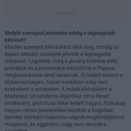
Melyik szereped jelentette eddig a legnagyobb
kihívást?
Minden szerepet kihívásként élek meg, mindig az
éppen aktuális szerepek jelentik a legnagyobb
feladatot. Legutóbb, még a járvány kitörése előtt,
próbáltuk és a premierjére készültünk a Poppea
megkoronázása című darabnak. Át kellett esnem a
tűzkeresztségen, hiszen korábban még nem
énekeltem a színpadon. A másik kihívásként a
Madarász Isti rendezte Átjáróház című filmet
említeném, amit most félbe kellett hagyni. Fizikailag
nagyon nehéz jelenetekkel kezdtük a forgatást,
ilyenkor időnként hajlamos vagyok megkérdőjelezni
magamat, és aggódom, hogy nem okozok-e