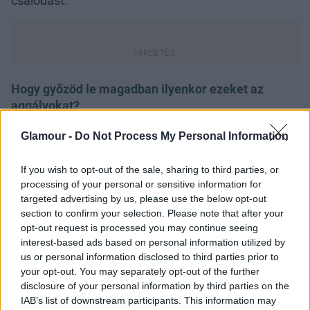
csalódást.
Hogy győzöd le magadban ilyenkor ezeket az
aggályokat?
Glamour -
Do Not Process My Personal Information
Kommunikációval. Ha szorongok, és nem érzem jól
magam, mindig beszélek valakivel, akitől
If you wish to opt-out of the sale, sharing to third parties, or
kérdezhetek, tanácsot kérhetek. Ilyenkor nem
processing of your personal or sensitive information for
azzal van a baj, hogy szakmailag nem elégedettek
targeted advertising by us, please use the below opt-out
velem, egyszerűen magamban kell elrendezni a
section to confirm your selection. Please note that after your
dolgokat.
opt-out request is processed you may continue seeing
interest-based ads based on personal information utilized by
Az a típus vagy, akinek jó valahová tartozni, de
us or personal information disclosed to third parties prior to
hagyni kell szabadon szárnyalni?
your opt-out. You may separately opt-out of the further
Pontosan. Ebből a szempontból tényleg
disclosure of your personal information by third parties on the
elképesztően szerencsés vagyok. Annak ellenére,
IAB’s list of downstream participants. This information may