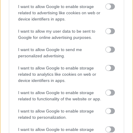
I want to allow Google to enable storage
related to advertising like cookies on web or
device identifiers in apps.
I want to allow my user data to be sent to
Mi legnagyobb vágyad most?
Google for online advertising purposes.
Nem vágyom nagy dolgokra, szeretném befejezni a
félbehagyott munkáimat, és várom azt a pillanatot,
I want to allow Google to send me
amikor a vírus okozta nehéz helyzetre már csak egy
personalized advertising.
rossz emlékként tekintünk, mert minden visszaállt a
I want to allow Google to enable storage
régi kerékvágásba.
related to analytics like cookies on web or
device identifiers in apps.
I want to allow Google to enable storage
related to functionality of the website or app.
I want to allow Google to enable storage
related to personalization.
I want to allow Google to enable storage