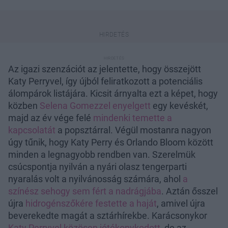
Az igazi szenzációt az jelentette, hogy összejött
Katy Perryvel, így újból feliratkozott a potenciális
álompárok listájára. Kicsit árnyalta ezt a képet, hogy
közben
Selena Gomezzel enyelgett
egy kevéskét,
majd az év vége felé
mindenki temette a
kapcsolatát
a popsztárral. Végül mostanra nagyon
úgy tűnik, hogy Katy Perry és Orlando Bloom között
minden a legnagyobb rendben van. Szerelmük
csúcspontja nyilván a nyári olasz tengerparti
nyaralás volt a nyilvánosság számára, ahol
a
színész sehogy sem fért a nadrágjába
. Aztán ősszel
újra
hidrogénszőkére festette a haját
, amivel újra
beverekedte magát a sztárhírekbe. Karácsonykor
Katy Perryvel közösen jótékonykodott
, de az