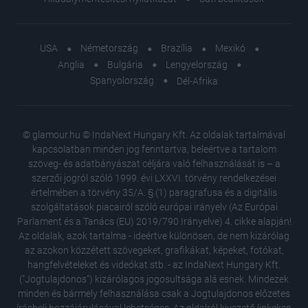
USA
Németország
Brazília
Mexikó
Anglia
Bulgária
Lengyelország
Spanyolország
Dél-Afrika
© glamour.hu © IndaNext Hungary Kft. Az oldalak tartalmával
kapcsolatban minden jog fenntartva, beleértve a tartalom
szöveg- és adatbányászat céljára való felhasználását is – a
szerzői jogról szóló 1999. évi LXXVI. törvény rendelkezései
értelmében a törvény 35/A. § (1) paragrafusa és a digitális
szolgáltatások piacairól szóló európai irányelv (Az Európai
Parlament és a Tanács (EU) 2019/790 Irányelve) 4. cikke alapján!
Az oldalak, azok tartalma - ideértve különösen, de nem kizárólag
az azokon közzétett szövegeket, grafikákat, képeket, fotókat,
hangfelvételeket és videókat stb. - az IndaNext Hungary Kft.
("Jogtulajdonos") kizárólagos jogosultsága alá esnek. Mindezek
minden és bármely felhasználása csak a Jogtulajdonos előzetes