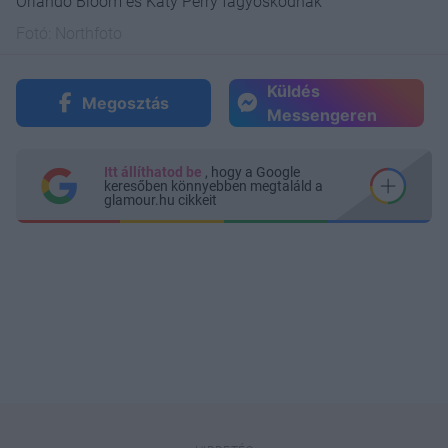
Orlando Bloom és Katy Perry fagyoskodnak
Fotó:
Northfoto
Küldés
Megosztás
Messengeren
Itt állíthatod be
, hogy a Google
keresőben könnyebben megtaláld a
glamour.hu cikkeit