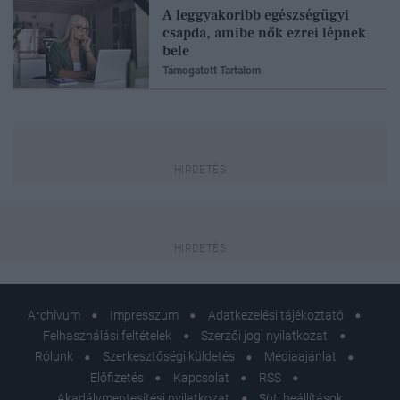
A leggyakoribb egészségügyi
csapda, amibe nők ezrei lépnek
bele
Támogatott Tartalom
Archívum
Impresszum
Adatkezelési tájékoztató
Felhasználási feltételek
Szerzői jogi nyilatkozat
Rólunk
Szerkesztőségi küldetés
Médiaajánlat
Előfizetés
Kapcsolat
RSS
Akadálymentesítési nyilatkozat
Süti beállítások