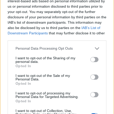
Fotó:
Northfoto
interest-based ads based on personal information utilized by
us or personal information disclosed to third parties prior to
your opt-out. You may separately opt-out of the further
Orlando Bloom egy stílusdiktátor:
disclosure of your personal information by third parties on the
IAB’s list of downstream participants. This information may
also be disclosed by us to third parties on the
IAB’s List of
Downstream Participants
that may further disclose it to other
third parties.
Please note that this website/app uses one or more Google
Personal Data Processing Opt Outs
services and may gather and store information including but
not limited to your visit or usage behaviour. You may click to
I want to opt-out of the Sharing of my
personal data.
grant or deny consent to Google and its third-party tags to
Opted In
use your data for below specified purposes in below Google
consent section.
I want to opt-out of the Sale of my
Personal Data.
Opted In
I want to opt-out of processing my
Personal Data for Targeted Advertising.
Opted In
I want to opt-out of Collection, Use,