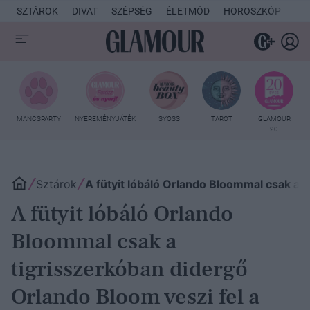
SZTÁROK
DIVAT
SZÉPSÉG
ÉLETMÓD
HOROSZKÓP
KU
MANCSPARTY
NYEREMÉNYJÁTÉK
SYOSS
TAROT
GLAMOUR
20
Sztárok
A fütyit lóbáló Orlando Bloommal csak a 
A fütyit lóbáló Orlando
Bloommal csak a
tigrisszerkóban didergő
Orlando Bloom veszi fel a