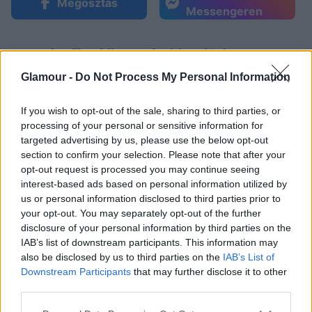
Megosztás
Messengeren
Vannak nők, akiket azért irigyelünk, mert
olyan magától értetődően nőiesek és
Glamour -
Do Not Process My Personal Information
sikkesek, mintha ez lenne a világ
legtermészetesebb dolga.
If you wish to opt-out of the sale, sharing to third parties, or
processing of your personal or sensitive information for
targeted advertising by us, please use the below opt-out
section to confirm your selection. Please note that after your
opt-out request is processed you may continue seeing
interest-based ads based on personal information utilized by
us or personal information disclosed to third parties prior to
Catherine Zeta-Jones mindenképpen ilyen nő, a 46
your opt-out. You may separately opt-out of the further
éves sztár minden erőlködés nélkül kifogástalan
disclosure of your personal information by third parties on the
mindig, minden alkalommal. Biztos neki is vannak
IAB’s list of downstream participants. This information may
also be disclosed by us to third parties on the
IAB’s List of
rosszabb napjai, de mi még soha nem láttuk ilyen
Downstream Participants
that may further disclose it to other
napokon. Az Oscar-díjas színésznő egy londoni
third parties.
filmpremieren állt a vörös szőnyegre, megint egy
igazán szép és nőies darabot választott. A ruha
Please note that this website/app uses one or more Google