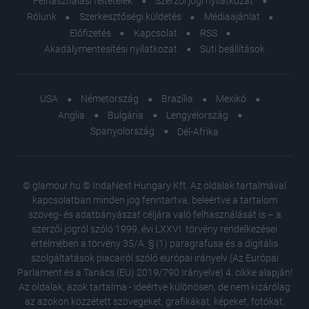
Felhasználási feltételek
Szerzői jogi nyilatkozat
Rólunk
Szerkesztőségi küldetés
Médiaajánlat
Előfizetés
Kapcsolat
RSS
Akadálymentesítési nyilatkozat
Süti beállítások
USA
Németország
Brazília
Mexikó
Anglia
Bulgária
Lengyelország
Spanyolország
Dél-Afrika
© glamour.hu © IndaNext Hungary Kft. Az oldalak tartalmával
kapcsolatban minden jog fenntartva, beleértve a tartalom
szöveg- és adatbányászat céljára való felhasználását is – a
szerzői jogról szóló 1999. évi LXXVI. törvény rendelkezései
értelmében a törvény 35/A. § (1) paragrafusa és a digitális
szolgáltatások piacairól szóló európai irányelv (Az Európai
Parlament és a Tanács (EU) 2019/790 Irányelve) 4. cikke alapján!
Az oldalak, azok tartalma - ideértve különösen, de nem kizárólag
az azokon közzétett szövegeket, grafikákat, képeket, fotókat,