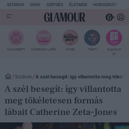
SZTÁROK
DIVAT
SZÉPSÉG
ÉLETMÓD
HOROSZKÓP
KU
MANCSPARTY
NYEREMÉNYJÁTÉK
SYOSS
TAROT
GLAMOUR
20
Sztárok
A szél besegít: így villantotta meg tökél
A szél besegít: így villantotta
meg tökéletesen formás
lábait Catherine Zeta-Jones