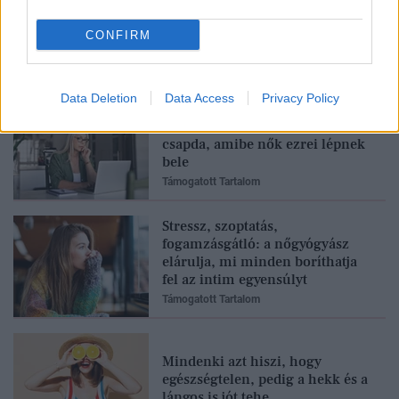
CONFIRM
Feliratkozom
Data Deletion
Data Access
Privacy Policy
A leggyakoribb egészségügyi
csapda, amibe nők ezrei lépnek
bele
Támogatott Tartalom
Stressz, szoptatás,
fogamzásgátló: a nőgyógyász
elárulja, mi minden boríthatja
fel az intim egyensúlyt
Támogatott Tartalom
Mindenki azt hiszi, hogy
egészségtelen, pedig a hekk és a
lángos is jót tehe