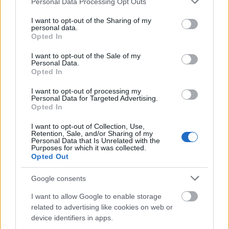
Personal Data Processing Opt Outs
dekoltázsrésze elég látványos volt, de hála a szeles
services and may gather and store information including but
not limited to your visit or usage behaviour. You may click to
I want to opt-out of the Sharing of my
időjárásnak nemcsak ebben gyönyörködhetett a
personal data.
grant or deny consent to Google and its third-party tags to
közönség, hanem a színésznő formás lábaiban is.
Opted In
use your data for below specified purposes in below Google
Catherine Zeta-Jones egyszerűen csak gyönyörű,
consent section.
I want to opt-out of the Sale of my
nem?
Personal Data.
Opted In
Küldés
Megosztás
I want to opt-out of processing my
Messengeren
Personal Data for Targeted Advertising.
Opted In
Itt állíthatod be
, hogy a Google
I want to opt-out of Collection, Use,
keresőben könnyebben megtaláld a
Retention, Sale, and/or Sharing of my
glamour.hu cikkeit
Personal Data that Is Unrelated with the
Purposes for which it was collected.
Opted Out
Google consents
I want to allow Google to enable storage
related to advertising like cookies on web or
device identifiers in apps.