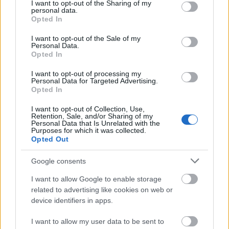
állítólagos szakítása miatt idegesebb?
not limited to your visit or usage behaviour. You may click to
I want to opt-out of the Sharing of my
personal data.
grant or deny consent to Google and its third-party tags to
Opted In
use your data for below specified purposes in below Google
Küldés
Megosztás
consent section.
Messengeren
I want to opt-out of the Sale of my
Personal Data.
Opted In
Itt állíthatod be
, hogy a Google
I want to opt-out of processing my
keresőben könnyebben megtaláld a
Personal Data for Targeted Advertising.
glamour.hu cikkeit
Opted In
I want to opt-out of Collection, Use,
Retention, Sale, and/or Sharing of my
Personal Data that Is Unrelated with the
Purposes for which it was collected.
Opted Out
Google consents
I want to allow Google to enable storage
related to advertising like cookies on web or
device identifiers in apps.
I want to allow my user data to be sent to