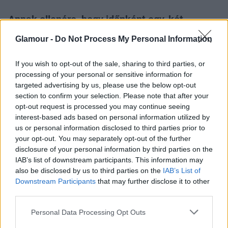
Annak ellenére, hogy időnként egy-két
botrány is akad persze, a sztárok többsége
Glamour -
Do Not Process My Personal Information
egészen jól viseli, hogy minden lépésüket
fotósok hada követi.
If you wish to opt-out of the sale, sharing to third parties, or
processing of your personal or sensitive information for
targeted advertising by us, please use the below opt-out
section to confirm your selection. Please note that after your
opt-out request is processed you may continue seeing
interest-based ads based on personal information utilized by
us or personal information disclosed to third parties prior to
Kristen Stewart eddig nem volt az a típus, akit
your opt-out. You may separately opt-out of the further
különösebben izgatott volna a lesifotósok jelenléte
.
disclosure of your personal information by third parties on the
Úgy tűnik, most elszakadt a cérna, egy
IAB’s list of downstream participants. This information may
parkolóházban várták a lesifotósok, de ezúttal nem
also be disclosed by us to third parties on the
IAB’s List of
hagyta szó nélkül a jelenlétüket a színésznő.
Downstream Participants
that may further disclose it to other
third parties.
Többször bemutatott a paprazzóknak, és néhány
keresetlen megjegyzést is tett rájuk. Lehet, hogy
Please note that this website/app uses one or more Google
Personal Data Processing Opt Outs
Kristen Stewart a Robert Pattinsonnal történt
services and may gather and store information including but