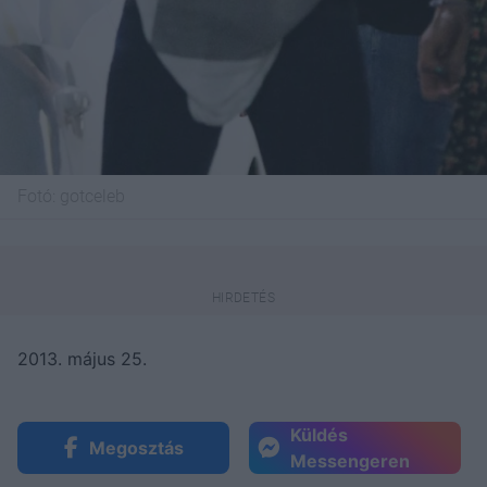
Fotó:
gotceleb
2013. május 25.
Küldés
Megosztás
Messengeren