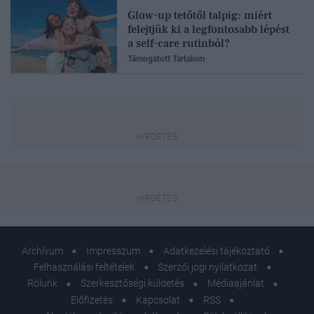
Glow-up tetőtől talpig: miért
felejtjük ki a legfontosabb lépést
a self-care rutinból?
Támogatott Tartalom
Archívum
Impresszum
Adatkezelési tájékoztató
Felhasználási feltételek
Szerzői jogi nyilatkozat
Rólunk
Szerkesztőségi küldetés
Médiaajánlat
Előfizetés
Kapcsolat
RSS