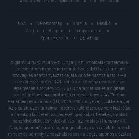
Akadálymentesítési nyilatkozat
Süti beállítások
USA
Németország
Brazília
Mexikó
Anglia
Bulgária
Lengyelország
Spanyolország
Dél-Afrika
© glamour.hu © IndaNext Hungary Kft. Az oldalak tartalmával
kapcsolatban minden jog fenntartva, beleértve a tartalom
szöveg- és adatbányászat céljára való felhasználását is – a
szerzői jogról szóló 1999. évi LXXVI. törvény rendelkezései
értelmében a törvény 35/A. § (1) paragrafusa és a digitális
szolgáltatások piacairól szóló európai irányelv (Az Európai
Parlament és a Tanács (EU) 2019/790 Irányelve) 4. cikke alapján!
Az oldalak, azok tartalma - ideértve különösen, de nem kizárólag
az azokon közzétett szövegeket, grafikákat, képeket, fotókat,
hangfelvételeket és videókat stb. - az IndaNext Hungary Kft.
("Jogtulajdonos") kizárólagos jogosultsága alá esnek. Mindezek
minden és bármely felhasználása csak a Jogtulajdonos előzetes