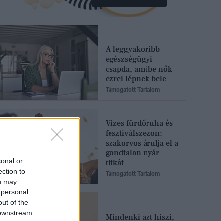
A leggyakoribb
egészségügyi
csapda, amibe nők
ezrei lépnek bele
Támogatott Tartalom
Vizes fürdőruha és
fesztiválszezon:
szakorvos árulja el a
gondtalan nyár
sonal or
titkát
ection to
Támogatott Tartalom
ou may
 personal
out of the
 downstream
Mindenki azt hiszi,