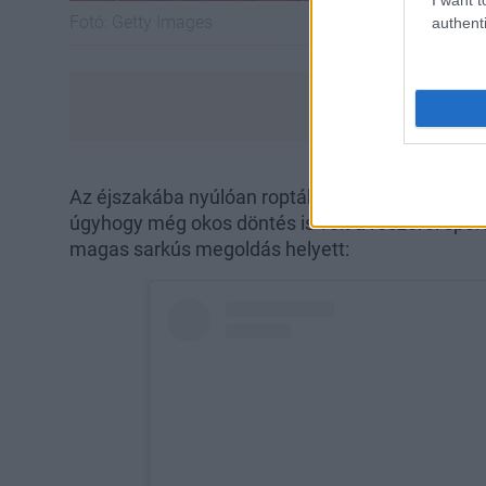
Fotó:
Getty Images
authenti
Az éjszakába nyúlóan ropták aztán a záróbuliban,
úgyhogy még okos döntés is volt a részéről spor
magas sarkús megoldás helyett: