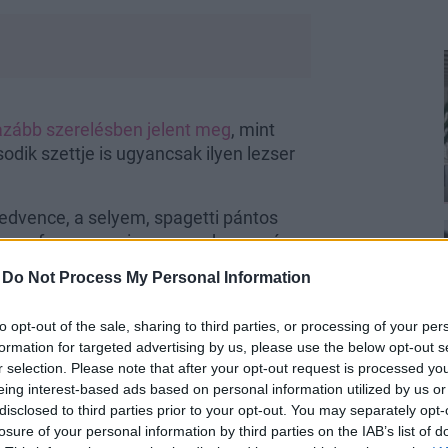
azább szerelésben jelent meg
, mint
sodik szettje is ugyancsak ilyen lezser
kedvence, a selyem, spagetti pántos
gy ez a fazon nem is megy sehova még
lyet viselt a fesztivál záróeseményén.
-
Do Not Process My Personal Information
kivel és szintén bronzszínű Adidas
dig remek kiegészítőnek bizonyultak a
to opt-out of the sale, sharing to third parties, or processing of your per
formation for targeted advertising by us, please use the below opt-out s
r selection. Please note that after your opt-out request is processed y
eing interest-based ads based on personal information utilized by us or
disclosed to third parties prior to your opt-out. You may separately opt-
losure of your personal information by third parties on the IAB’s list of