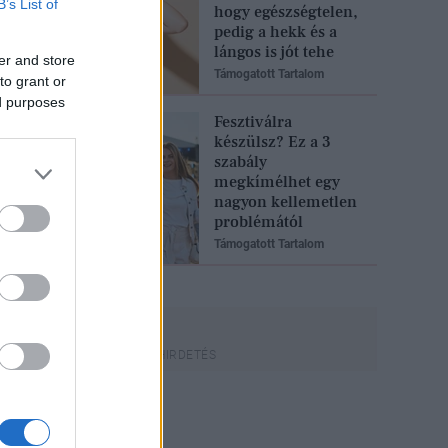
B’s List of
hogy egészségtelen,
pedig a hekk és a
lángos is jót tehe
er and store
Támogatott Tartalom
to grant or
ed purposes
Fesztiválra
készülsz? Ez a 3
szabály
megkímélhet egy
nagyon kellemetlen
problémától
Támogatott Tartalom