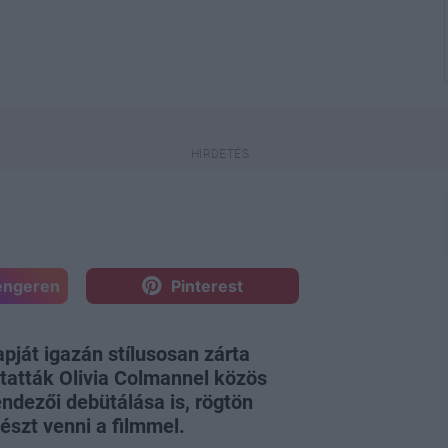
engeren
Pinterest
apját igazán stílusosan zárta
atták Olivia Colmannel közös
ndezői debütálása is, rögtön
észt venni a filmmel.