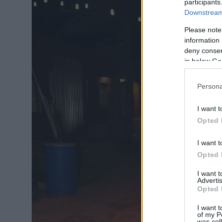
participants
Downstream 
Please note
information 
deny consent
in below Go
Persona
I want t
Opted 
I want t
Opted 
I want 
Advertis
Opted 
I want t
of my P
was col