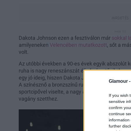
Dakota Johnson ezen a fesztiválon már
sokkal l
amilyeneken
Velencében mutatkozott
, sőt a má
volt.
Az utóbbi években a 90-es évek egyik abszolút 
ruha is nagy reneszánszát éli, de úgy tűnik, ho
egy jó ideig, hiszen Dakota Johnson is pont egy i
Glamour 
A színésznő a bronzszínű ruhát hasított bőr dzse
sportcipővel viselte, a nagy arany fülbevalók pe
If you wish 
vagány szetthez.
sensitive in
confirm you
continue se
information 
further disc