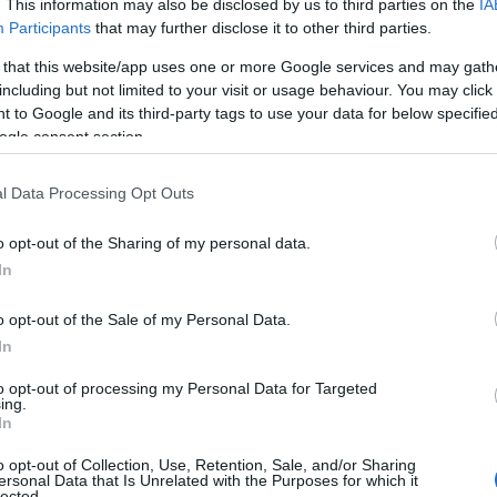
. This information may also be disclosed by us to third parties on the
IA
Participants
that may further disclose it to other third parties.
 that this website/app uses one or more Google services and may gath
including but not limited to your visit or usage behaviour. You may click 
 to Google and its third-party tags to use your data for below specifi
ogle consent section.
l Data Processing Opt Outs
o opt-out of the Sharing of my personal data.
In
o opt-out of the Sale of my Personal Data.
In
to opt-out of processing my Personal Data for Targeted
ing.
In
o opt-out of Collection, Use, Retention, Sale, and/or Sharing
ersonal Data that Is Unrelated with the Purposes for which it
lected.