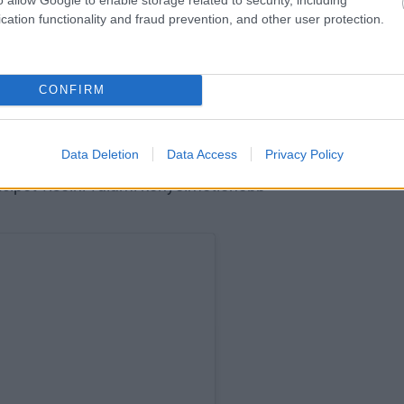
cation functionality and fraud prevention, and other user protection.
CONFIRM
Data Deletion
Data Access
Privacy Policy
 amint ezek a fotók is tanúsítják,
tcipőt viselni valami kényelmetlenebb