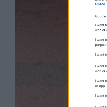
Opted 
Google 
I want t
web or d
I want t
purpose
I want 
I want t
web or d
I want t
or app.
I want t
I want t