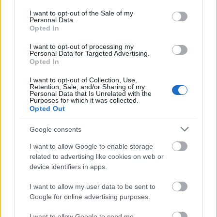
use your data for below specified purposes in below Google
felsliccelt, púderrózsaszínű ruhába rejtette. A fodros
consent section.
I want to opt-out of the Sale of my
selyemruha alól büszkén villantotta ki hosszú,
Personal Data.
Opted In
formás lábát a vörös szőnyegen, és a mély
dekoltázsát is mindenki jól megcsodálhatta.
I want to opt-out of processing my
Borzasztóan dögös, ugye?
Personal Data for Targeted Advertising.
Opted In
I want to opt-out of Collection, Use,
Retention, Sale, and/or Sharing of my
Personal Data that Is Unrelated with the
Purposes for which it was collected.
Opted Out
Google consents
I want to allow Google to enable storage
related to advertising like cookies on web or
device identifiers in apps.
I want to allow my user data to be sent to
Google for online advertising purposes.
I want to allow Google to send me