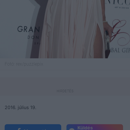
Fotó:
rex/puzzlepix
2016. július 19.
Küldés