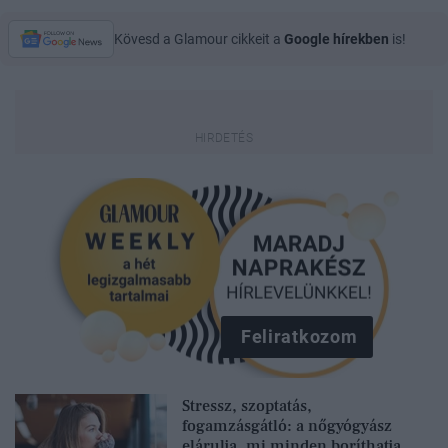
Kövesd a Glamour cikkeit a
Google hírekben
is!
Feliratkozom
Stressz, szoptatás,
fogamzásgátló: a nőgyógyász
elárulja, mi minden boríthatja