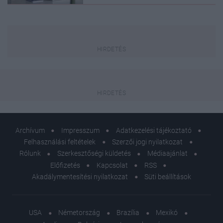
Archívum
Impresszum
Adatkezelési tájékoztató
Felhasználási feltételek
Szerzői jogi nyilatkozat
Rólunk
Szerkesztőségi küldetés
Médiaajánlat
Előfizetés
Kapcsolat
RSS
Akadálymentesítési nyilatkozat
Süti beállítások
USA
Németország
Brazília
Mexikó