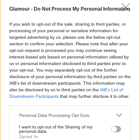
Glamour -
Do Not Process My Personal Information
If you wish to opt-out of the sale, sharing to third parties, or
processing of your personal or sensitive information for
targeted advertising by us, please use the below opt-out
section to confirm your selection. Please note that after your
opt-out request is processed you may continue seeing
interest-based ads based on personal information utilized by
us or personal information disclosed to third parties prior to
your opt-out. You may separately opt-out of the further
disclosure of your personal information by third parties on the
Fotó:
rex/puzzlepix
IAB’s list of downstream participants. This information may
also be disclosed by us to third parties on the
IAB’s List of
Downstream Participants
that may further disclose it to other
third parties.
Please note that this website/app uses one or more Google
Personal Data Processing Opt Outs
services and may gather and store information including but
not limited to your visit or usage behaviour. You may click to
I want to opt-out of the Sharing of my
A 35 éves Alessandra Ambrosio
millió dollárt érő
personal data.
grant or deny consent to Google and its third-party tags to
testét
egy szexi, mélyen kivágott és magasa
Opted In