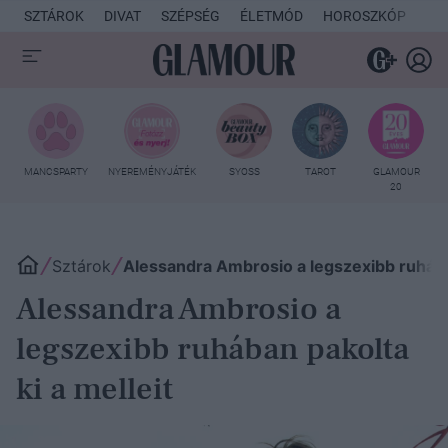
SZTÁROK
DIVAT
SZÉPSÉG
ÉLETMÓD
HOROSZKÓP
KU
MANCSPARTY
NYEREMÉNYJÁTÉK
SYOSS
TAROT
GLAMOUR
20
Sztárok
Alessandra Ambrosio a legszexibb ruhában
Alessandra Ambrosio a
legszexibb ruhában pakolta
ki a melleit