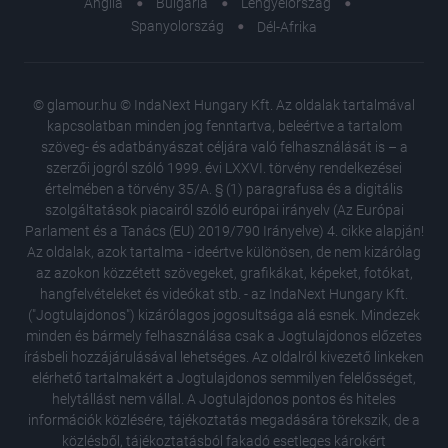
Anglia
Bulgária
Lengyelország
Spanyolország
Dél-Afrika
© glamour.hu © IndaNext Hungary Kft. Az oldalak tartalmával
kapcsolatban minden jog fenntartva, beleértve a tartalom
szöveg- és adatbányászat céljára való felhasználását is – a
szerzői jogról szóló 1999. évi LXXVI. törvény rendelkezései
értelmében a törvény 35/A. § (1) paragrafusa és a digitális
szolgáltatások piacairól szóló európai irányelv (Az Európai
Parlament és a Tanács (EU) 2019/790 Irányelve) 4. cikke alapján!
Az oldalak, azok tartalma - ideértve különösen, de nem kizárólag
az azokon közzétett szövegeket, grafikákat, képeket, fotókat,
hangfelvételeket és videókat stb. - az IndaNext Hungary Kft.
("Jogtulajdonos") kizárólagos jogosultsága alá esnek. Mindezek
minden és bármely felhasználása csak a Jogtulajdonos előzetes
írásbeli hozzájárulásával lehetséges. Az oldalról kivezető linkeken
elérhető tartalmakért a Jogtulajdonos semmilyen felelősséget,
helytállást nem vállal. A Jogtulajdonos pontos és hiteles
Sorsfor
információk közlésére, tájékoztatás megadására törekszik, de a
ami nem
közlésből, tájékoztatásból fakadó esetleges károkért