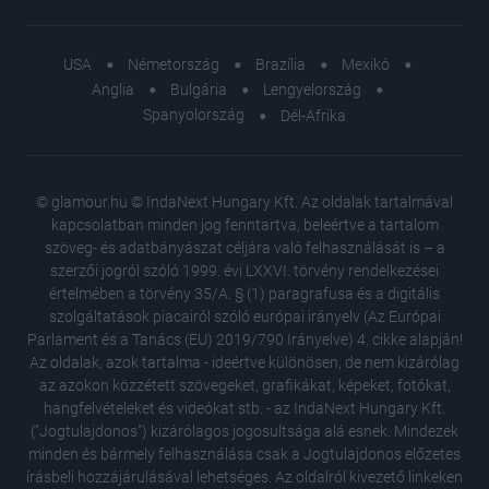
USA
Németország
Brazília
Mexikó
Anglia
Bulgária
Lengyelország
Spanyolország
Dél-Afrika
© glamour.hu © IndaNext Hungary Kft. Az oldalak tartalmával
kapcsolatban minden jog fenntartva, beleértve a tartalom
szöveg- és adatbányászat céljára való felhasználását is – a
szerzői jogról szóló 1999. évi LXXVI. törvény rendelkezései
értelmében a törvény 35/A. § (1) paragrafusa és a digitális
szolgáltatások piacairól szóló európai irányelv (Az Európai
Parlament és a Tanács (EU) 2019/790 Irányelve) 4. cikke alapján!
Az oldalak, azok tartalma - ideértve különösen, de nem kizárólag
az azokon közzétett szövegeket, grafikákat, képeket, fotókat,
hangfelvételeket és videókat stb. - az IndaNext Hungary Kft.
("Jogtulajdonos") kizárólagos jogosultsága alá esnek. Mindezek
minden és bármely felhasználása csak a Jogtulajdonos előzetes
írásbeli hozzájárulásával lehetséges. Az oldalról kivezető linkeken