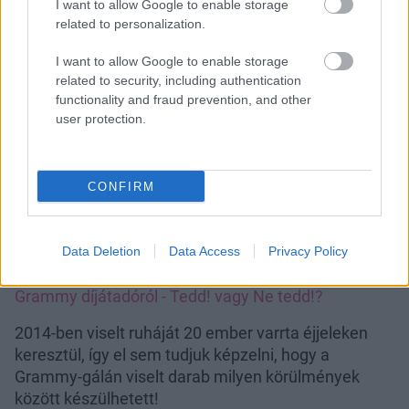
I want to allow Google to enable storage
related to personalization.
I want to allow Google to enable storage
related to security, including authentication
functionality and fraud prevention, and other
user protection.
CONFIRM
Rihanna 2014-ben
Fotó:
Getty Images
Data Deletion
Data Access
Privacy Policy
Ezt olvastad már?
Íme az 5 legérthetetlenebb ruha a
Grammy díjátadóról - Tedd! vagy Ne tedd!?
2014-ben viselt ruháját 20 ember varrta éjjeleken
keresztül, így el sem tudjuk képzelni, hogy a
Grammy-gálán viselt darab milyen körülmények
között készülhetett!