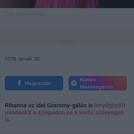
Fotó:
Getty Images
2018. január 30.
Küldés
Megosztás
Messengeren
Rihanna az idei Grammy-gálán is
lenyűgözött
mindenkit a színpadon és a vörös szőnyegen
is.