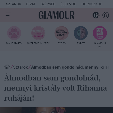
SZTÁROK
DIVAT
SZÉPSÉG
ÉLETMÓD
HOROSZKÓP
KU
MANCSPARTY
NYEREMÉNYJÁTÉK
SYOSS
TAROT
GLAMOUR
20
Sztárok
Álmodban sem gondolnád, mennyi kristály
Álmodban sem gondolnád,
mennyi kristály volt Rihanna
ruháján!