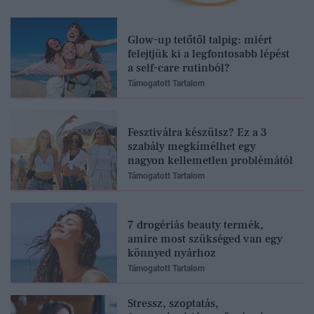
Glow-up tetőtől talpig: miért
felejtjük ki a legfontosabb lépést
a self-care rutinból?
Támogatott Tartalom
Fesztiválra készülsz? Ez a 3
szabály megkímélhet egy
nagyon kellemetlen problémától
Támogatott Tartalom
7 drogériás beauty termék,
amire most szükséged van egy
könnyed nyárhoz
Támogatott Tartalom
Stressz, szoptatás,