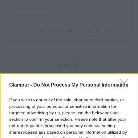
Volt már rá példa, hogy rengeteg, pontosabban 230
Glamour -
Do Not Process My Personal Information
000 kristályt viselt 2014-ben a CFDA Awards-on,
viszont ez a mostani szett minden képzeletet és
If you wish to opt-out of the sale, sharing to third parties, or
eddigi rekordot felülmúlt!
processing of your personal or sensitive information for
targeted advertising by us, please use the below opt-out
section to confirm your selection. Please note that after your
opt-out request is processed you may continue seeing
interest-based ads based on personal information utilized by