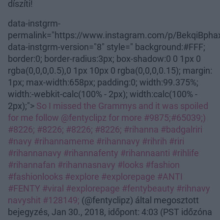
díszíti!
data-instgrm-
permalink="https://www.instagram.com/p/BekqiBpha
data-instgrm-version="8" style=" background:#FFF;
border:0; border-radius:3px; box-shadow:0 0 1px 0
rgba(0,0,0,0.5),0 1px 10px 0 rgba(0,0,0,0.15); margin:
1px; max-width:658px; padding:0; width:99.375%;
width:-webkit-calc(100% - 2px); width:calc(100% -
2px);">
So I missed the Grammys and it was spoiled
for me follow @fentyclipz for more #9875;#65039;)
#8226; #8226; #8226; #8226; #rihanna #badgalriri
#navy #rihannameme #rihannavy #rihrih #riri
#rihannanavy #rihannafenty #rihannaanti #rihlife
#rihannafan #rihannasnavy #looks #fashion
#fashionlooks #explore #explorepage #ANTI
#FENTY #viral #explorepage #fentybeauty #rihnavy
navyshit #128149;
(@fentyclipz) által megosztott
bejegyzés, Jan 30., 2018, időpont: 4:03 (PST időzóna