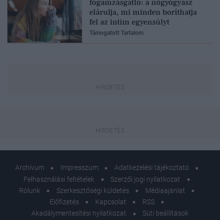
fogamzásgátló: a nőgyógyász
elárulja, mi minden boríthatja
fel az intim egyensúlyt
Támogatott Tartalom
Archívum
Impresszum
Adatkezelési tájékoztató
Felhasználási feltételek
Szerzői jogi nyilatkozat
Rólunk
Szerkesztőségi küldetés
Médiaajánlat
Előfizetés
Kapcsolat
RSS
Akadálymentesítési nyilatkozat
Süti beállítások