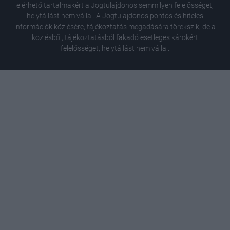
elérhető tartalmakért a Jogtulajdonos semmilyen felelősséget,
helytállást nem vállal. A Jogtulajdonos pontos és hiteles
információk közlésére, tájékoztatás megadására törekszik, de a
közlésből, tájékoztatásból fakadó esetleges károkért
felelősséget, helytállást nem vállal.