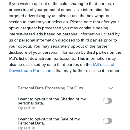
If you wish to opt-out of the sale, sharing to third parties, or
processing of your personal or sensitive information for
targeted advertising by us, please use the below opt-out
section to confirm your selection. Please note that after your
opt-out request is processed you may continue seeing
interest-based ads based on personal information utilized by
us or personal information disclosed to third parties prior to
your opt-out. You may separately opt-out of the further
disclosure of your personal information by third parties on the
IAB’s list of downstream participants. This information may
also be disclosed by us to third parties on the
IAB’s List of
Downstream Participants
that may further disclose it to other
third parties.
Egyszerűen nem tudunk betelni ezzel a monokróm
Please note that this website/app uses one or more Google
Personal Data Processing Opt Outs
rózsaszín összeállítással!
services and may gather and store information including but
not limited to your visit or usage behaviour. You may click to
I want to opt-out of the Sharing of my
personal data.
grant or deny consent to Google and its third-party tags to
Opted In
use your data for below specified purposes in below Google
consent section.
I want to opt-out of the Sale of my
Personal Data.
Opted In