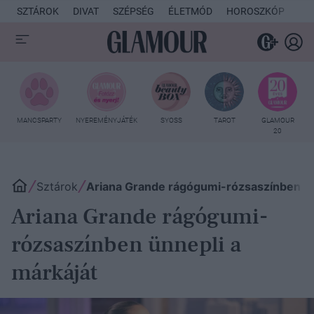
SZTÁROK
DIVAT
SZÉPSÉG
ÉLETMÓD
HOROSZKÓP
KU
MANCSPARTY
NYEREMÉNYJÁTÉK
SYOSS
TAROT
GLAMOUR
20
Sztárok
Ariana Grande rágógumi-rózsaszínben ün
Ariana Grande rágógumi-
rózsaszínben ünnepli a
márkáját