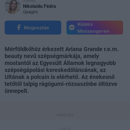
Szöveg:
Nikolaidu Fédra
Újságíró
Küldés
Megosztás
Messengeren
Mérföldkőhöz érkezett Ariana Grande r.e.m.
beauty nevű szépségmárkája, amely
mostantól az Egyesült Államok legnagyobb
szépségápolási kereskedőláncának, az
Ultának a polcain is elérhető. Az énekesnő
tetőtől talpig rágógumi-rózsaszínbe öltözve
ünnepelt.