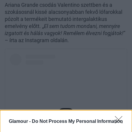
Ariana Grande csodás Valentino szettben és a
szokásosnál kissé alacsonyabban fekvő lófarokkal
pózolt a termékeit bemutató intergalaktikus
emelvény előtt. „
El sem tudom mondani, mennyire
izgatott és hálás vagyok! Remélem élvezni fogjátok!
”
– írta az Instagram oldalán.
Glamour -
Do Not Process My Personal Information