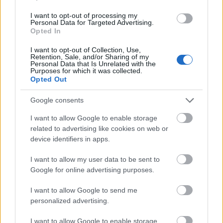
I want to opt-out of processing my
Personal Data for Targeted Advertising.
Opted In
I want to opt-out of Collection, Use,
Retention, Sale, and/or Sharing of my
Personal Data that Is Unrelated with the
Purposes for which it was collected.
Opted Out
Google consents
A r.e.m. beauty új kollekciója egy
I want to allow Google to enable storage
csillagközi álom!
related to advertising like cookies on web or
device identifiers in apps.
Küldés
I want to allow my user data to be sent to
Megosztás
Messengeren
Google for online advertising purposes.
I want to allow Google to send me
Itt állíthatod be
, hogy a Google
personalized advertising.
keresőben könnyebben megtaláld a
glamour.hu cikkeit
I want to allow Google to enable storage