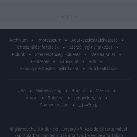
Archívum
Impresszum
Adatkezelési tájékoztató
Felhasználási feltételek
Szerzői jogi nyilatkozat
Rólunk
Szerkesztőségi küldetés
Médiaajánlat
Előfizetés
Kapcsolat
RSS
Akadálymentesítési nyilatkozat
Süti beállítások
USA
Németország
Brazília
Mexikó
Anglia
Bulgária
Lengyelország
Spanyolország
Dél-Afrika
© glamour.hu © IndaNext Hungary Kft. Az oldalak tartalmával
kapcsolatban minden jog fenntartva, beleértve a tartalom