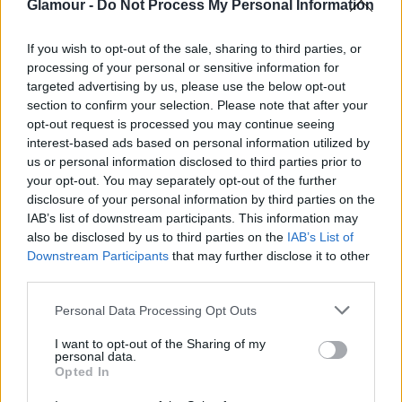
Glamour -
Do Not Process My Personal Information
If you wish to opt-out of the sale, sharing to third parties, or
processing of your personal or sensitive information for
targeted advertising by us, please use the below opt-out
section to confirm your selection. Please note that after your
opt-out request is processed you may continue seeing
interest-based ads based on personal information utilized by
us or personal information disclosed to third parties prior to
your opt-out. You may separately opt-out of the further
disclosure of your personal information by third parties on the
Fotó:
Rexfeatures
IAB’s list of downstream participants. This information may
also be disclosed by us to third parties on the
IAB’s List of
Downstream Participants
that may further disclose it to other
Ezt olvastad már?
Ashley Graham zuhanyzás
third parties.
közben simogatja testét az Instagramon!
Please note that this website/app uses one or more Google
Personal Data Processing Opt Outs
A plus size modell most a Harper`s Bazaar Women
services and may gather and store information including but
of The Year Awards díjátadóján jelent meg egy
not limited to your visit or usage behaviour. You may click to
I want to opt-out of the Sharing of my
personal data.
grant or deny consent to Google and its third-party tags to
merész, mégis elegáns ruhában. Ha jobban
Opted In
use your data for below specified purposes in below Google
szemügyre vesszük ezt a ruhát, nyugodtan
consent section.