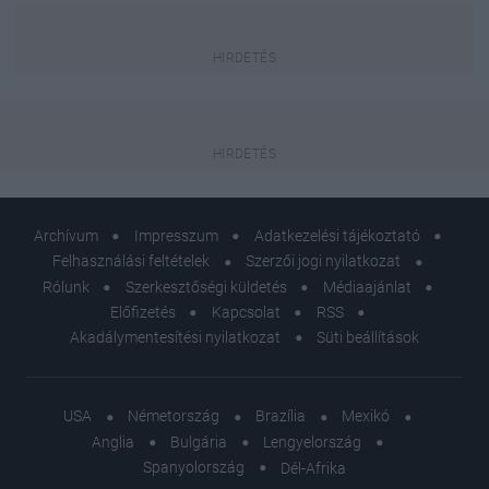
Archívum
Impresszum
Adatkezelési tájékoztató
Felhasználási feltételek
Szerzői jogi nyilatkozat
Rólunk
Szerkesztőségi küldetés
Médiaajánlat
Előfizetés
Kapcsolat
RSS
Akadálymentesítési nyilatkozat
Süti beállítások
USA
Németország
Brazília
Mexikó
Anglia
Bulgária
Lengyelország
Spanyolország
Dél-Afrika