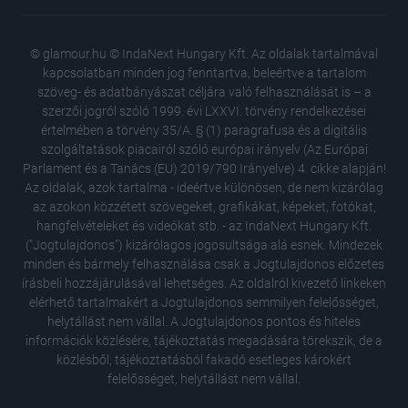
© glamour.hu © IndaNext Hungary Kft. Az oldalak tartalmával
kapcsolatban minden jog fenntartva, beleértve a tartalom
szöveg- és adatbányászat céljára való felhasználását is – a
szerzői jogról szóló 1999. évi LXXVI. törvény rendelkezései
értelmében a törvény 35/A. § (1) paragrafusa és a digitális
szolgáltatások piacairól szóló európai irányelv (Az Európai
Parlament és a Tanács (EU) 2019/790 Irányelve) 4. cikke alapján!
Az oldalak, azok tartalma - ideértve különösen, de nem kizárólag
az azokon közzétett szövegeket, grafikákat, képeket, fotókat,
hangfelvételeket és videókat stb. - az IndaNext Hungary Kft.
("Jogtulajdonos") kizárólagos jogosultsága alá esnek. Mindezek
minden és bármely felhasználása csak a Jogtulajdonos előzetes
írásbeli hozzájárulásával lehetséges. Az oldalról kivezető linkeken
elérhető tartalmakért a Jogtulajdonos semmilyen felelősséget,
helytállást nem vállal. A Jogtulajdonos pontos és hiteles
Óriási h
információk közlésére, tájékoztatás megadására törekszik, de a
Orosz A
közlésből, tájékoztatásból fakadó esetleges károkért
A női te
felelősséget, helytállást nem vállal.
megelőz