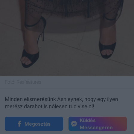
Fotó:
Rexfeatures
Minden elismerésünk Ashleynek, hogy egy ilyen
merész darabot is nőiesen tud viselni!
Küldés
Megosztás
Messengeren