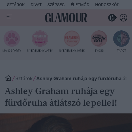
SZTÁROK
DIVAT
SZÉPSÉG
ÉLETMÓD
HOROSZKÓP
KU
MANCSPARTY
NYEREMÉNYJÁTÉK
NYEREMÉNYJÁTÉK
SYOSS
TAROT
Sztárok
Ashley Graham ruhája egy fürdőruha átláts
Ashley Graham ruhája egy
fürdőruha átlátszó lepellel!