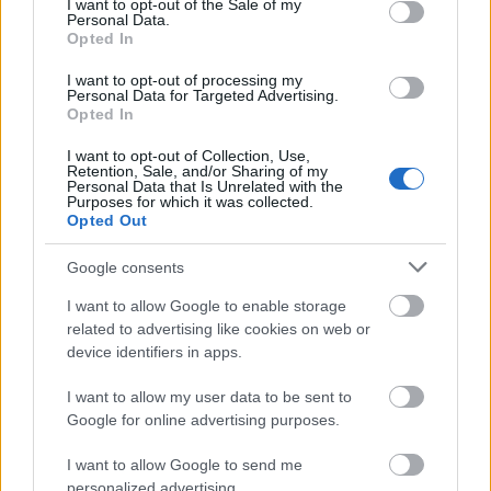
I want to opt-out of the Sale of my
mondhatjuk, hogy olyan mintha Ashley egy fekete
Personal Data.
fürdőruhát viselne, majd az összhatást finomítaná
Opted In
ezzel az átlátszó anyaggal, ami csupán a
I want to opt-out of processing my
gyöngyöknek köszönhetően nem mutat meg
Personal Data for Targeted Advertising.
minden részletet a testéből.
Opted In
I want to opt-out of Collection, Use,
Retention, Sale, and/or Sharing of my
Personal Data that Is Unrelated with the
Purposes for which it was collected.
Opted Out
Google consents
I want to allow Google to enable storage
related to advertising like cookies on web or
device identifiers in apps.
I want to allow my user data to be sent to
Google for online advertising purposes.
I want to allow Google to send me
personalized advertising.