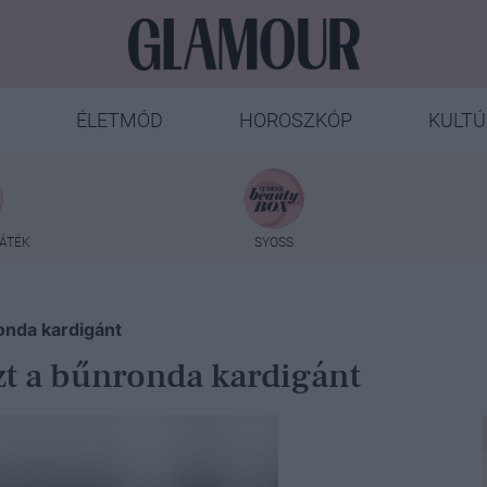
ÉLETMÓD
HOROSZKÓP
KULTÚ
ÁTÉK
SYOSS
onda kardigánt
zt a bűnronda kardigánt