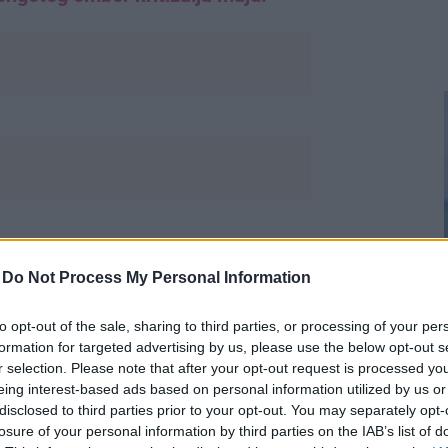
thattunk tőle. Tegnap egy Dior
pték és egy nagymama kardigán volt
-
Do Not Process My Personal Information
to opt-out of the sale, sharing to third parties, or processing of your per
formation for targeted advertising by us, please use the below opt-out s
r selection. Please note that after your opt-out request is processed y
eing interest-based ads based on personal information utilized by us or
disclosed to third parties prior to your opt-out. You may separately opt-
ella Hadid egy RANDIRA???
losure of your personal information by third parties on the IAB’s list of