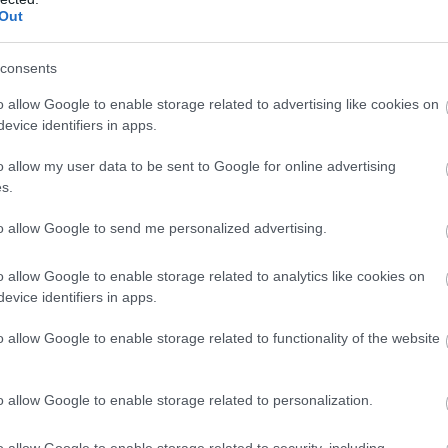
Out
consents
o allow Google to enable storage related to advertising like cookies on
evice identifiers in apps.
o allow my user data to be sent to Google for online advertising
szekrénye mélyén és az is valószínű,
s.
tt egy rövid időre mekkora divat volt
egy kis vagány csavarral ismét menővé
to allow Google to send me personalized advertising.
o allow Google to enable storage related to analytics like cookies on
evice identifiers in apps.
o allow Google to enable storage related to functionality of the website
o allow Google to enable storage related to personalization.
o allow Google to enable storage related to security, including