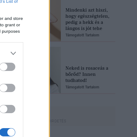
B’s List of
Mindenki azt hiszi,
hogy egészségtelen,
er and store
pedig a hekk és a
to grant or
lángos is jót tehe
ed purposes
Támogatott Tartalom
Neked is rosaceás a
bőrőd? Innen
tudhatod!
Támogatott Tartalom