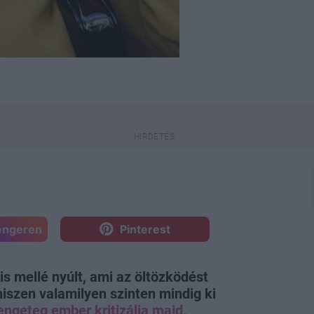
engeren
Pinterest
is mellé nyúlt, ami az öltözködést
 hiszen valamilyen szinten mindig ki
engeteg ember kritizálja majd.