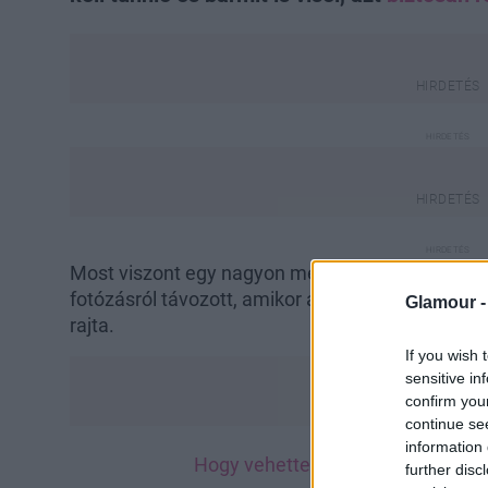
Most viszont egy nagyon merész próbálkozást lá
fotózásról távozott, amikor a lesifotósok elcsí
Glamour 
rajta.
If you wish 
sensitive in
confirm you
continue se
information 
Hogy vehette fel ezt a szettet B
further disc