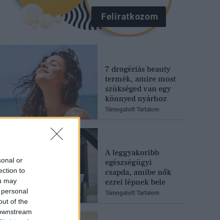
Feliratkozom
7 drogériás beauty
termék, amire most
szükséged van egy
könnyed nyárhoz
Támogatott Tartalom
A leggyakoribb
sonal or
egészségügyi
ection to
csapda, amibe nők
ou may
ezrei lépnek bele
 personal
Támogatott Tartalom
out of the
 downstream