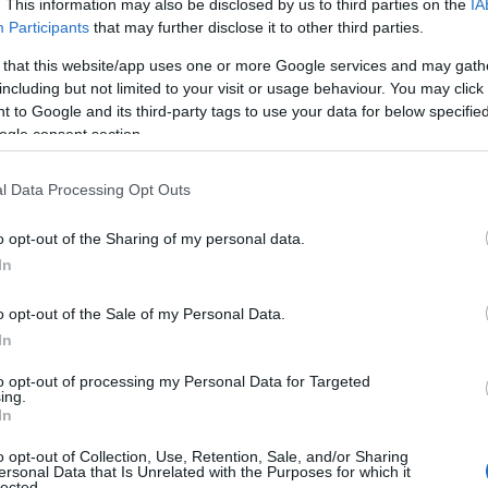
. This information may also be disclosed by us to third parties on the
IA
ella Hadid egy RANDIRA???
Participants
that may further disclose it to other third parties.
 that this website/app uses one or more Google services and may gath
including but not limited to your visit or usage behaviour. You may click 
 to Google and its third-party tags to use your data for below specifi
ogle consent section.
l Data Processing Opt Outs
o opt-out of the Sharing of my personal data.
In
o opt-out of the Sale of my Personal Data.
In
to opt-out of processing my Personal Data for Targeted
ing.
In
o opt-out of Collection, Use, Retention, Sale, and/or Sharing
ersonal Data that Is Unrelated with the Purposes for which it
lected.