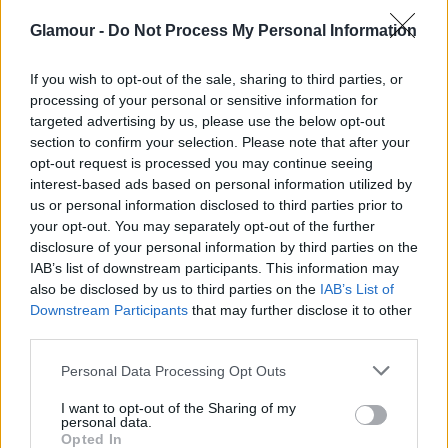
Glamour -
Do Not Process My Personal Information
A Playboy egykori kedvence, a Baywatch
kebelcsodája lehiggadt az utóbbi időben.
If you wish to opt-out of the sale, sharing to third parties, or
processing of your personal or sensitive information for
targeted advertising by us, please use the below opt-out
section to confirm your selection. Please note that after your
opt-out request is processed you may continue seeing
interest-based ads based on personal information utilized by
us or personal information disclosed to third parties prior to
Carmen Electra újabban boldog szerelmi
your opt-out. You may separately opt-out of the further
kapcsolatával kerül címlapokra, nem pedig zűrös
disclosure of your personal information by third parties on the
magénéletével. A negyven felett járó színésznőnek
IAB’s list of downstream participants. This information may
valósággal jót tett az idő.
Szupernőies alakját a
also be disclosed by us to third parties on the
IAB’s List of
magazinok mellett
időnként a vörös szőnyegen is
Downstream Participants
that may further disclose it to other
megmutatja. Most például egy remek fekete overallt
third parties.
viselt, és mint látható, Carmen tényleg
Please note that this website/app uses one or more Google
Personal Data Processing Opt Outs
csúcsformában van, ráadásul a szelídebb
services and may gather and store information including but
megjelenés jól áll neki, neked mi a véleményed?
not limited to your visit or usage behaviour. You may click to
I want to opt-out of the Sharing of my
personal data.
grant or deny consent to Google and its third-party tags to
Opted In