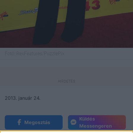
Fotó:
RexFeatures/PuzzlePix
2013. január 24.
Küldés
Megosztás
Messengeren