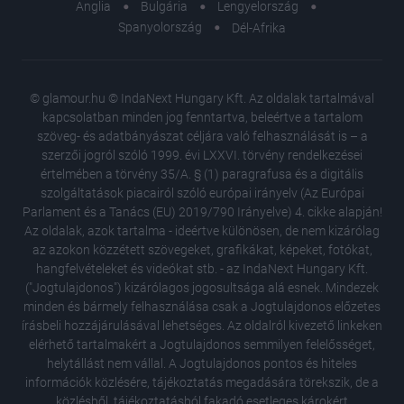
Anglia
Bulgária
Lengyelország
Spanyolország
Dél-Afrika
© glamour.hu © IndaNext Hungary Kft. Az oldalak tartalmával
kapcsolatban minden jog fenntartva, beleértve a tartalom
szöveg- és adatbányászat céljára való felhasználását is – a
szerzői jogról szóló 1999. évi LXXVI. törvény rendelkezései
értelmében a törvény 35/A. § (1) paragrafusa és a digitális
szolgáltatások piacairól szóló európai irányelv (Az Európai
Parlament és a Tanács (EU) 2019/790 Irányelve) 4. cikke alapján!
Az oldalak, azok tartalma - ideértve különösen, de nem kizárólag
az azokon közzétett szövegeket, grafikákat, képeket, fotókat,
hangfelvételeket és videókat stb. - az IndaNext Hungary Kft.
("Jogtulajdonos") kizárólagos jogosultsága alá esnek. Mindezek
minden és bármely felhasználása csak a Jogtulajdonos előzetes
írásbeli hozzájárulásával lehetséges. Az oldalról kivezető linkeken
elérhető tartalmakért a Jogtulajdonos semmilyen felelősséget,
helytállást nem vállal. A Jogtulajdonos pontos és hiteles
Kipróbá
információk közlésére, tájékoztatás megadására törekszik, de a
és telj
közlésből, tájékoztatásból fakadó esetleges károkért