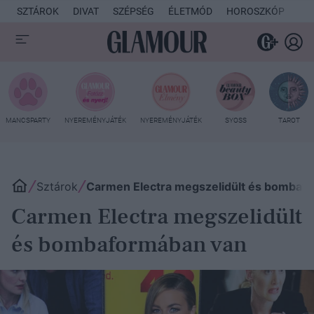
SZTÁROK
DIVAT
SZÉPSÉG
ÉLETMÓD
HOROSZKÓP
KU
MANCSPARTY
NYEREMÉNYJÁTÉK
NYEREMÉNYJÁTÉK
SYOSS
TAROT
Sztárok
Carmen Electra megszelidült és bombaf
Carmen Electra megszelidült
és bombaformában van