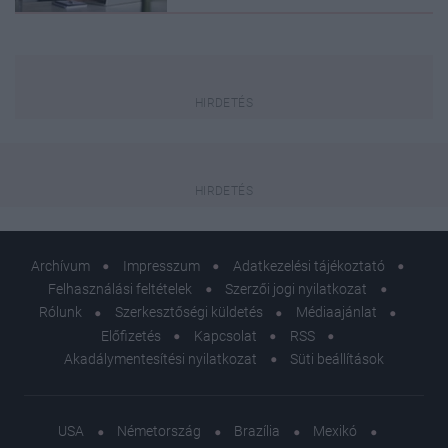
Archívum
Impresszum
Adatkezelési tájékoztató
Felhasználási feltételek
Szerzői jogi nyilatkozat
Rólunk
Szerkesztőségi küldetés
Médiaajánlat
Előfizetés
Kapcsolat
RSS
Akadálymentesítési nyilatkozat
Süti beállítások
USA
Németország
Brazília
Mexikó