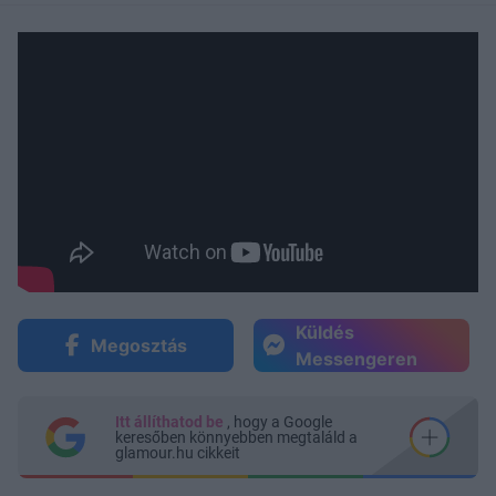
Küldés
Megosztás
Messengeren
Itt állíthatod be
, hogy a Google
keresőben könnyebben megtaláld a
glamour.hu cikkeit