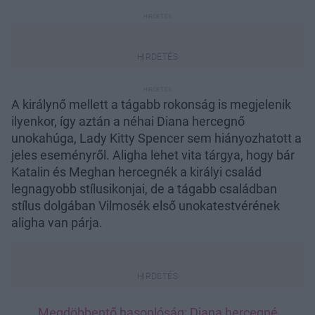
A királynő mellett a tágabb rokonság is megjelenik
ilyenkor, így aztán a néhai Diana hercegnő
unokahúga, Lady Kitty Spencer sem hiányozhatott a
jeles eseményről. Aligha lehet vita tárgya, hogy bár
Katalin és Meghan hercegnék a királyi család
legnagyobb stílusikonjai, de a tágabb családban
stílus dolgában Vilmosék első unokatestvérének
aligha van párja.
Megdöbbentő hasonlóság: Diana hercegné