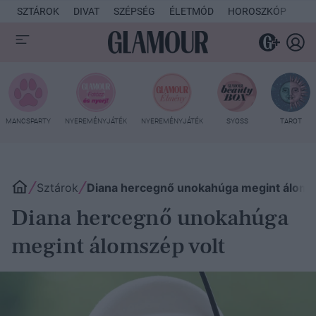
SZTÁROK
DIVAT
SZÉPSÉG
ÉLETMÓD
HOROSZKÓP
KU
MANCSPARTY
NYEREMÉNYJÁTÉK
NYEREMÉNYJÁTÉK
SYOSS
TAROT
Sztárok
Diana hercegnő unokahúga megint áloms
Diana hercegnő unokahúga
megint álomszép volt