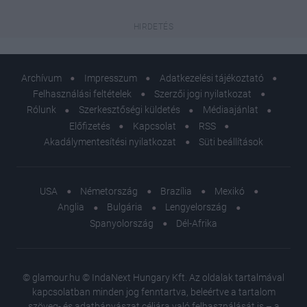
Archívum
Impresszum
Adatkezelési tájékoztató
Felhasználási feltételek
Szerzői jogi nyilatkozat
Rólunk
Szerkesztőségi küldetés
Médiaajánlat
Előfizetés
Kapcsolat
RSS
Akadálymentesítési nyilatkozat
Süti beállítások
USA
Németország
Brazília
Mexikó
Anglia
Bulgária
Lengyelország
Spanyolország
Dél-Afrika
© glamour.hu © IndaNext Hungary Kft. Az oldalak tartalmával
kapcsolatban minden jog fenntartva, beleértve a tartalom
szöveg- és adatbányászat céljára való felhasználását is – a