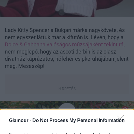
Lady Kitty Spencer a Bulgari márka nagykövete, és
nem egyszer láttuk már a kifutón is. Lévén, hogy a
Dolce & Gabbana valóságos múzsájaként tekint rá
,
nem meglepő, hogy az ascoti derbin is az olasz
divatház káprázatos, hófehér csipkeruhájában jelent
meg. Meseszép!
Glamour -
Do Not Process My Personal Information