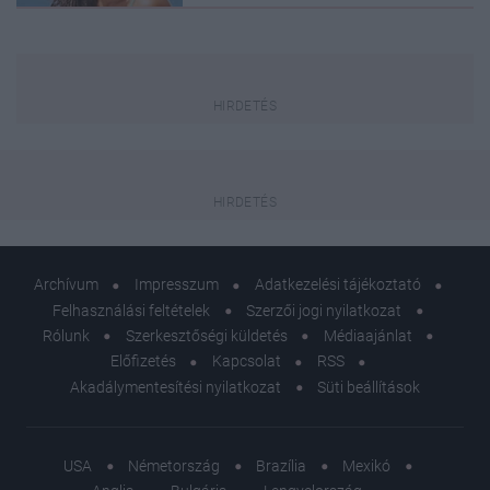
Archívum
Impresszum
Adatkezelési tájékoztató
Felhasználási feltételek
Szerzői jogi nyilatkozat
Rólunk
Szerkesztőségi küldetés
Médiaajánlat
Előfizetés
Kapcsolat
RSS
Akadálymentesítési nyilatkozat
Süti beállítások
USA
Németország
Brazília
Mexikó