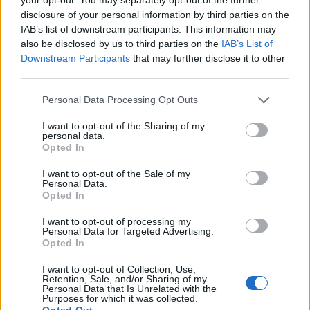
disclosure of your personal information by third parties on the
IAB’s list of downstream participants. This information may
also be disclosed by us to third parties on the
IAB’s List of
Downstream Participants
that may further disclose it to other
third parties.
Please note that this website/app uses one or more Google
Personal Data Processing Opt Outs
services and may gather and store information including but
not limited to your visit or usage behaviour. You may click to
I want to opt-out of the Sharing of my
personal data.
grant or deny consent to Google and its third-party tags to
Opted In
use your data for below specified purposes in below Google
consent section.
I want to opt-out of the Sale of my
Fotó:
Profimedia
Personal Data.
Opted In
I want to opt-out of processing my
Personal Data for Targeted Advertising.
Opted In
I want to opt-out of Collection, Use,
A nyárnak lassan a végéhez közeledünk, de a meleg
Retention, Sale, and/or Sharing of my
Personal Data that Is Unrelated with the
idő valószínű még egy ideig velünk marad, így ha
Purposes for which it was collected.
Opted Out