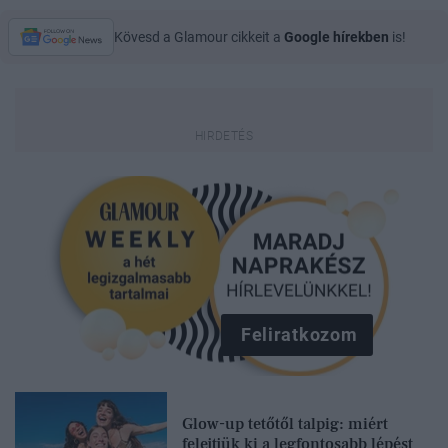
Kövesd a Glamour cikkeit a
Google hírekben
is!
Feliratkozom
Glow-up tetőtől talpig: miért
felejtjük ki a legfontosabb lépést