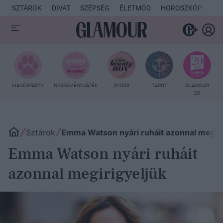
SZTÁROK
DIVAT
SZÉPSÉG
ÉLETMÓD
HOROSZKÓP
KU
MANCSPARTY
NYEREMÉNYJÁTÉK
SYOSS
TAROT
GLAMOUR
20
Sztárok
Emma Watson nyári ruháit azonnal megiri
Emma Watson nyári ruháit
azonnal megirigyeljük