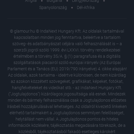
Anglia
Bulgária
Lengyelország
Spanyolország
Dél-Afrika
© glamour.hu © IndaNext Hungary Kft. Az oldalak tartalmával
kapcsolatban minden jog fenntartva, beleértve a tartalom
szöveg- és adatbányászat céljára való felhasználását is – a
szerzői jogról szóló 1999. évi LXXVI. törvény rendelkezései
értelmében a törvény 35/A. § (1) paragrafusa és a digitális
szolgáltatások piacairól szóló európai irányelv (Az Európai
Parlament és a Tanács (EU) 2019/790 Irányelve) 4. cikke alapján!
Az oldalak, azok tartalma - ideértve különösen, de nem kizárólag
az azokon közzétett szövegeket, grafikákat, képeket, fotókat,
hangfelvételeket és videókat stb. - az IndaNext Hungary Kft.
("Jogtulajdonos") kizárólagos jogosultsága alá esnek. Mindezek
minden és bármely felhasználása csak a Jogtulajdonos előzetes
írásbeli hozzájárulásával lehetséges. Az oldalról kivezető linkeken
elérhető tartalmakért a Jogtulajdonos semmilyen felelősséget,
helytállást nem vállal. A Jogtulajdonos pontos és hiteles
A legfel
információk közlésére, tájékoztatás megadására törekszik, de a
mindenk
közlésből, tájékoztatásból fakadó esetleges károkért