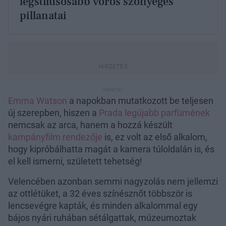
legstílusosabb vörös szőnyeges
pillanatai
Emma Watson
a napokban mutatkozott be teljesen
új szerepben, hiszen a
Prada legújabb parfümének
nemcsak az arca, hanem a hozzá készült
kampányfilm rendezője
is, ez volt az első alkalom,
hogy kipróbálhatta magát a kamera túloldalán is, és
el kell ismerni, született tehetség!
Velencében azonban semmi nagyzolás nem jellemzi
az ottlétüket, a 32 éves színésznőt többször is
lencsevégre kapták, és minden alkalommal egy
bájos nyári ruhában sétálgattak, múzeumoztak