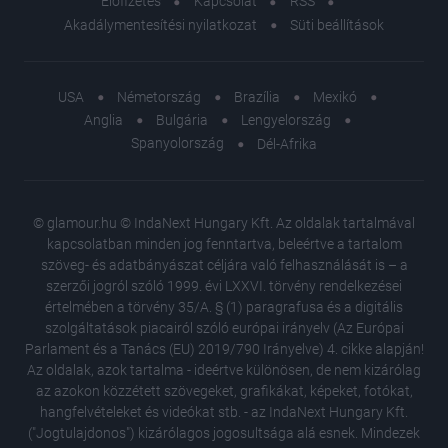
Előfizetés
Kapcsolat
RSS
Akadálymentesítési nyilatkozat
Süti beállítások
USA
Németország
Brazília
Mexikó
Anglia
Bulgária
Lengyelország
Spanyolország
Dél-Afrika
© glamour.hu © IndaNext Hungary Kft. Az oldalak tartalmával
kapcsolatban minden jog fenntartva, beleértve a tartalom
szöveg- és adatbányászat céljára való felhasználását is – a
szerzői jogról szóló 1999. évi LXXVI. törvény rendelkezései
értelmében a törvény 35/A. § (1) paragrafusa és a digitális
szolgáltatások piacairól szóló európai irányelv (Az Európai
Parlament és a Tanács (EU) 2019/790 Irányelve) 4. cikke alapján!
Az oldalak, azok tartalma - ideértve különösen, de nem kizárólag
az azokon közzétett szövegeket, grafikákat, képeket, fotókat,
hangfelvételeket és videókat stb. - az IndaNext Hungary Kft.
("Jogtulajdonos") kizárólagos jogosultsága alá esnek. Mindezek