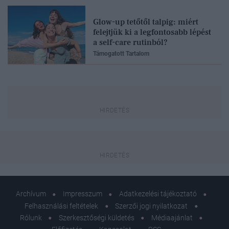
Glow-up tetőtől talpig: miért
felejtjük ki a legfontosabb lépést
a self-care rutinból?
Támogatott Tartalom
Archívum
Impresszum
Adatkezelési tájékoztató
Felhasználási feltételek
Szerzői jogi nyilatkozat
Rólunk
Szerkesztőségi küldetés
Médiaajánlat