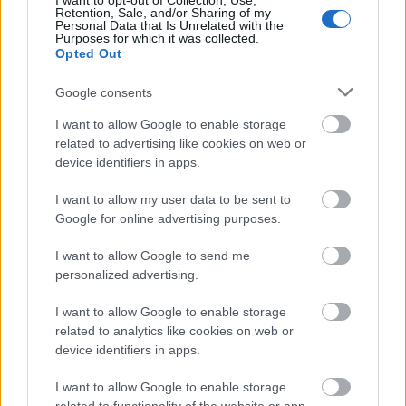
I want to opt-out of Collection, Use,
Retention, Sale, and/or Sharing of my
Ezt olvastad már?
Rihanna hatalmas vörös
Personal Data that Is Unrelated with the
Purposes for which it was collected.
karmaitól megrémülsz
Opted Out
Ennek ellenére viszont az átlátszó anyag a rá varrott
Google consents
fodroknak és csipkének köszönhetően mégsem
mondható közönségesnek.
I want to allow Google to enable storage
related to advertising like cookies on web or
device identifiers in apps.
I want to allow my user data to be sent to
Google for online advertising purposes.
I want to allow Google to send me
personalized advertising.
I want to allow Google to enable storage
related to analytics like cookies on web or
device identifiers in apps.
I want to allow Google to enable storage