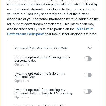
interest-based ads based on personal information utilized by
us or personal information disclosed to third parties prior to
your opt-out. You may separately opt-out of the further
disclosure of your personal information by third parties on the
IAB’s list of downstream participants. This information may
also be disclosed by us to third parties on the
IAB’s List of
Downstream Participants
that may further disclose it to other
third parties.
Please note that this website/app uses one or more Google
Personal Data Processing Opt Outs
services and may gather and store information including but
not limited to your visit or usage behaviour. You may click to
I want to opt-out of the Sharing of my
personal data.
grant or deny consent to Google and its third-party tags to
Opted In
use your data for below specified purposes in below Google
consent section.
I want to opt-out of the Sale of my
Personal Data.
Opted In
Heidi Klum
I want to opt-out of processing my
Personal Data for Targeted Advertising.
Opted In
Fotó:
Getty Images