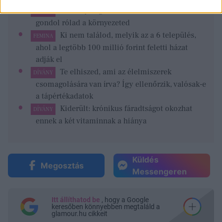
Személyiségteszt: most kiderül, mit
FEMINA
gondol rólad a környezeted
Ki nem találod, melyik az a 6 település,
FEMINA
ahol a legtöbb 100 millió forint feletti házat
adják el
Te elhiszed, ami az élelmiszerek
DÍVÁNY
csomagolására van írva? Így ellenőrzik, valósak-e
a tápértékadatok
Kiderült: krónikus fáradtságot okozhat
DÍVÁNY
ennek a két vitaminnak a hiánya
Küldés
Megosztás
Messengeren
Itt állíthatod be
, hogy a Google
keresőben könnyebben megtaláld a
glamour.hu cikkeit