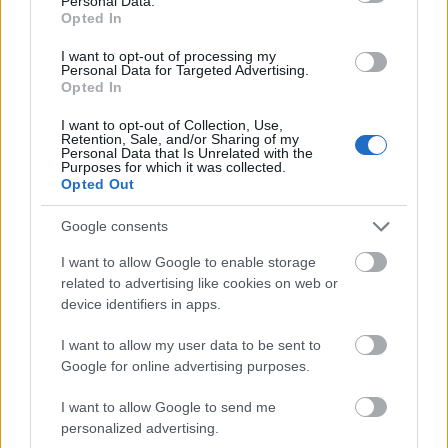
Personal Data.
Opted In
Idén lenne 100 éves Erzsébet
I want to opt-out of processing my
Personal Data for Targeted Advertising.
királynő, akinek idilli élet helyett a
Opted In
történelem legviharosabb évszázada
I want to opt-out of Collection, Use,
jutott
Retention, Sale, and/or Sharing of my
Personal Data that Is Unrelated with the
Purposes for which it was collected.
Opted Out
Hogy mi lesz ezután? Louise a LinkedIn-profilja
szerint a diplomácia, a jog vagy a katonaság iránt
Google consents
érdeklődik leginkább. Az egyetemi évei alatt teljesen
I want to allow Google to enable storage
beleszeretett a katonai kiképzésbe, így sokan úgy
related to advertising like cookies on web or
sejtik, hogy egy nap egyenruhát ölt. Ha így lesz,
device identifiers in apps.
azzal ismét nagymamája nyomdokaiba lépne,
Erzsébet királynő
volt ugyanis a királyi család első
I want to allow my user data to be sent to
Google for online advertising purposes.
olyan női tagja, aki 1945-ben teljes munkaidős, aktív
tagként csatlakozott a fegyveres erőkhöz.
I want to allow Google to send me
personalized advertising.