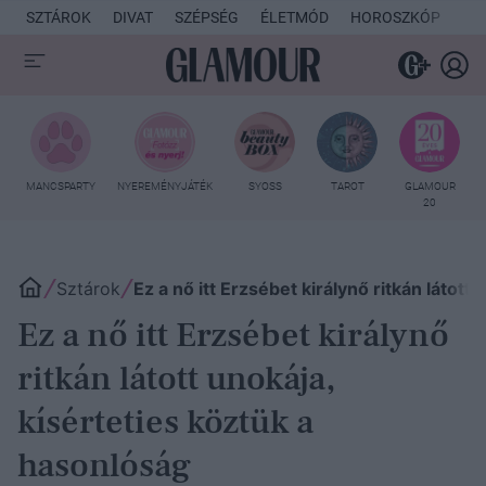
SZTÁROK
DIVAT
SZÉPSÉG
ÉLETMÓD
HOROSZKÓP
KU
MANCSPARTY
NYEREMÉNYJÁTÉK
SYOSS
TAROT
GLAMOUR
20
Sztárok
Ez a nő itt Erzsébet királynő ritkán látott 
Ez a nő itt Erzsébet királynő
ritkán látott unokája,
kísérteties köztük a
hasonlóság