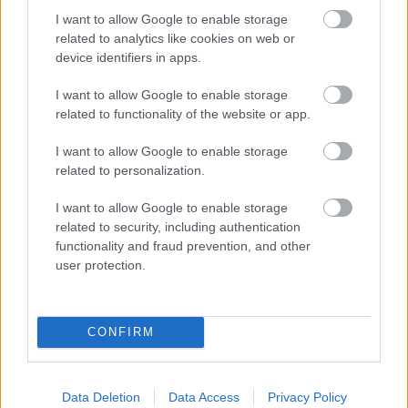
Ezeket olvastad már?
I want to allow Google to enable storage
related to analytics like cookies on web or
device identifiers in apps.
I want to allow Google to enable storage
related to functionality of the website or app.
I want to allow Google to enable storage
related to personalization.
Hihetetlenül
I want to allow Google to enable storage
fejleszti a gyerekek agyát ez a tevékenység, ami a
related to security, including authentication
vidékieknek szinte természetes - GLAMOUR
functionality and fraud prevention, and other
user protection.
Ő itt Polgár Judit ritkán látott férje, 26 éve vannak
egymás mellett jóban-rosszban
Napi horoszkóp: A Mérlegre nagy találkozás vár, a
CONFIRM
Szűz egyedül érzi magát augusztus 8-án
Billie Eilish-ra szinte rá sem ismerünk, elképesztő
átalakuláson esett át az énekesnő
Data Deletion
Data Access
Privacy Policy