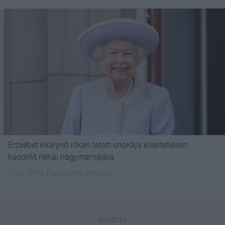
Erzsébet királynő ritkán látott unokája kísértetiesen
hasonlít néhai nagymamájára
Fotó:
WPA Pool/Getty Images