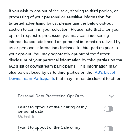
láthatáron...?
If you wish to opt-out of the sale, sharing to third parties, or
Bár
III. Károly király
unokahúgaként a trónöröklési
processing of your personal or sensitive information for
rend 17. helyén áll, a jövőben nem várható el tőle,
targeted advertising by us, please use the below opt-out
hogy a királyi család teljes munkaidős, dolgozó tagja
section to confirm your selection. Please note that after your
legyen. Ehelyett civil karriert épít: lediplomázása
opt-out request is processed you may continue seeing
interest-based ads based on personal information utilized by
után most egy pihenőévet tervez, amit utazással,
us or personal information disclosed to third parties prior to
munkával és önkénteskedéssel fog tölteni.
your opt-out. You may separately opt-out of the further
disclosure of your personal information by third parties on the
IAB’s list of downstream participants. This information may
also be disclosed by us to third parties on the
IAB’s List of
Downstream Participants
that may further disclose it to other
third parties.
Please note that this website/app uses one or more Google
Personal Data Processing Opt Outs
services and may gather and store information including but
not limited to your visit or usage behaviour. You may click to
I want to opt-out of the Sharing of my
personal data.
grant or deny consent to Google and its third-party tags to
Opted In
use your data for below specified purposes in below Google
consent section.
I want to opt-out of the Sale of my