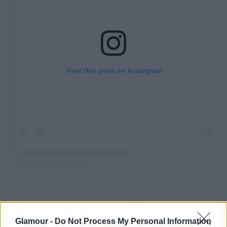
Katonai karrier a
Glamour -
Do Not Process My Personal Information