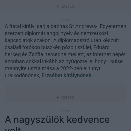
A fiatal királyi sarj a patinás St Andrews-i Egyetemen
szerzett diplomát angol nyelv és nemzetközi
kapcsolatok szakon. A diplomaosztó után készült
családi fotókon büszkén pózolt szülei, Eduárd
herceg és Zsófia hercegné mellett, az internet népét
azonban sokkal inkább az nyűgözte le, hogy Louise
mennyire tiszta mása a 2022-ben elhunyt
uralkodónőnek,
Erzsébet királynőnek
.
A nagyszülők kedvence
volt