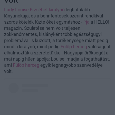
Lady Louise
Erzsébet királynő
legfiatalabb
lányunokája, és a bennfentesek szerint rendkívül
szoros kötelék fűzte őket egymáshoz -
írja
a HELLO!
magazin. Születése nem volt teljesen
zökkenőmentes, kislányként több egészségügyi
problémával is küzdött, a törékenysége miatt pedig
mind a királynő, mind pedig
Fülöp herceg
valósággal
elhalmozták a szeretetükkel. Nagyapja örökségét a
mai napig hűen ápolja: Louise imádja a fogathajtást,
ami
Fülöp herceg
egyik legnagyobb szenvedélye
volt.