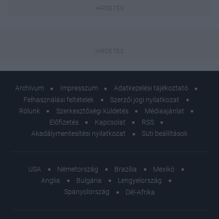
Archívum
Impresszum
Adatkezelési tájékoztató
Felhasználási feltételek
Szerzői jogi nyilatkozat
Rólunk
Szerkesztőségi küldetés
Médiaajánlat
Előfizetés
Kapcsolat
RSS
Akadálymentesítési nyilatkozat
Süti beállítások
USA
Németország
Brazília
Mexikó
Anglia
Bulgária
Lengyelország
Spanyolország
Dél-Afrika