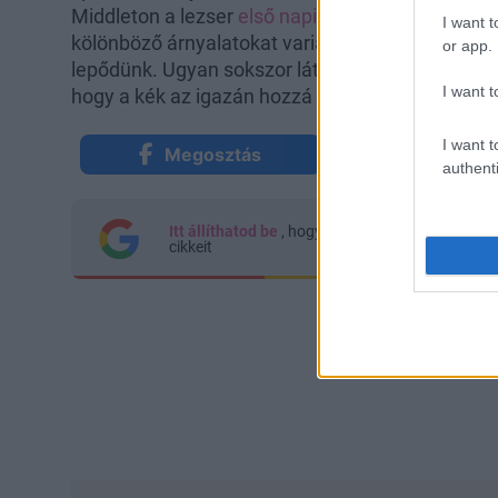
Middleton a lezser
első napi szettje
után tetőtől 
I want t
kölönböző árnyalatokat variáló szettje megint t
or app.
lepődünk. Ugyan sokszor látjuk más színű holmikb
I want t
hogy a kék az igazán hozzá passzoló szín, nem?
I want t
Megosztás
Küldés Mes
authenti
Itt állíthatod be
, hogy a Google keresőben kön
cikkeit