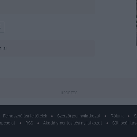
É
n
is!
Felhasználási feltételek
Szerzői jogi nyilatkozat
Rólunk
S
apcsolat
RSS
Akadálymentesítési nyilatkozat
Süti beállítá