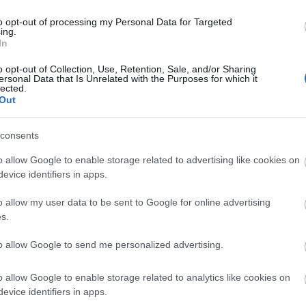
to opt-out of processing my Personal Data for Targeted
ing.
In
o opt-out of Collection, Use, Retention, Sale, and/or Sharing
ersonal Data that Is Unrelated with the Purposes for which it
lected.
Out
engeren
Pinterest
consents
o allow Google to enable storage related to advertising like cookies on
 Vilmos is szeret, de felesége,
evice identifiers in apps.
n sportot
.
o allow my user data to be sent to Google for online advertising
s.
to allow Google to send me personalized advertising.
o allow Google to enable storage related to analytics like cookies on
k az idei nyáron már a harmadik
evice identifiers in apps.
emelve a rendezvény rangját. Kate