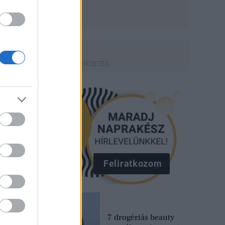
Feliratkozom
7 drogériás beauty