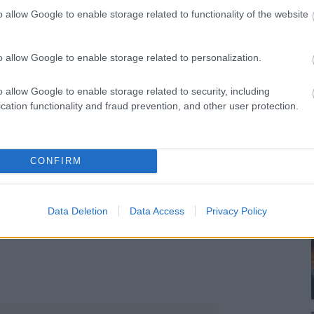
talpig kékben érkezett a stadionba. A
o allow Google to enable storage related to functionality of the website
elitalálat, de ezen már meg sem
an is, de azért nem túlzás állítani,
o allow Google to enable storage related to personalization.
o allow Google to enable storage related to security, including
sengeren
Pinterest
cation functionality and fraud prevention, and other user protection.
nyebben megtaláld a glamour.hu
CONFIRM
Data Deletion
Data Access
Privacy Policy