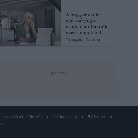
A leggyakoribb
egészségügyi
csapda, amibe nők
ezrei lépnek bele
Támogatott Tartalom
zerkesztőségi küldetés
Médiaajánlat
Előfizetés
sok