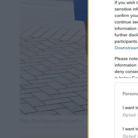
If you wish 
sensitive in
confirm you
continue se
information 
further disc
participants
Downstream 
Please note
information 
deny consent
in below Go
Persona
I want t
Opted 
Fotó:
RexFeatures/PuzzlePix
I want t
Opted 