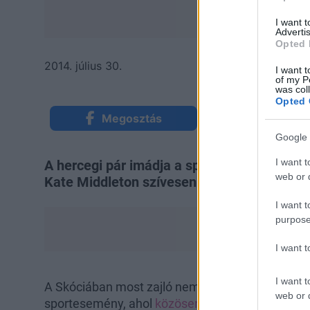
I want 
Advertis
Opted 
2014. július 30.
I want t
of my P
was col
Opted 
Megosztás
Küldés Mess
Google 
I want t
A hercegi pár imádja a sportokat. Szurkolni
web or d
Kate Middleton szívesen
kipróbál bármilye
I want t
purpose
I want 
I want t
A Skóciában most zajló nemzetközösségi játéko
web or d
sportesemény, ahol
közösen jelenik meg a pár
, 