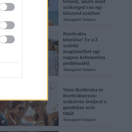
termék, amire most
szükséged van egy
könnyed nyárhoz
Támogatott Tartalom
Fesztiválra
készülsz? Ez a 3
szabály
megkímélhet egy
nagyon kellemetlen
problémától
Támogatott Tartalom
Vizes fürdőruha és
fesztiválszezon:
szakorvos árulja el a
gondtalan nyár
titkát
Támogatott Tartalom