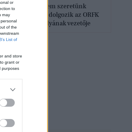
sonal or
„Egyszerűen nem szeretünk
ection to
veszíteni” - Így dolgozik az ORFK
ou may
 personal
Felderítő Osztályának vezetője
out of the
 downstream
B’s List of
er and store
to grant or
ed purposes