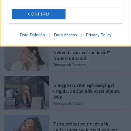
CONFIRM
Feliratkozom
Data Deletion
Data Access
Privacy Policy
Neked is rosaceás a bőrőd?
Innen tudhatod!
Támogatott Tartalom
A leggyakoribb egészségügyi
csapda, amibe nők ezrei lépnek
bele
Támogatott Tartalom
7 drogériás beauty termék,
amire most szükséged van egy