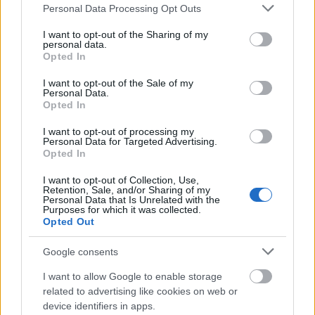
Please note that this website/app uses one or more Google
Personal Data Processing Opt Outs
services and may gather and store information including but
not limited to your visit or usage behaviour. You may click to
I want to opt-out of the Sharing of my
personal data.
grant or deny consent to Google and its third-party tags to
Opted In
use your data for below specified purposes in below Google
consent section.
I want to opt-out of the Sale of my
Personal Data.
Küldés
Megosztás
Opted In
Messengeren
I want to opt-out of processing my
Personal Data for Targeted Advertising.
Opted In
Itt állíthatod be
, hogy a Google
keresőben könnyebben megtaláld a
glamour.hu cikkeit
I want to opt-out of Collection, Use,
Retention, Sale, and/or Sharing of my
Personal Data that Is Unrelated with the
Purposes for which it was collected.
Opted Out
Google consents
I want to allow Google to enable storage
related to advertising like cookies on web or
device identifiers in apps.