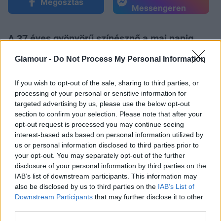
Megosztás
Messengeren
A 37 éves gyönyörű színésznő a mai napig
olyan gyönyörűen pózol a kamerák előtt, mint
Glamour -
Do Not Process My Personal Information
fiatalkorában, amikor még a
Vogue
címlapjain
díszelgett, de nem sztárként, hanem
"csak"
If you wish to opt-out of the sale, sharing to third parties, or
modellként
. A német származású Kruger a
processing of your personal or sensitive information for
Met nyitójára Prabal Gurung összeállításban
targeted advertising by us, please use the below opt-out
érkezett: egy csodálatos estélyi ruhát
section to confirm your selection. Please note that after your
választott az alkalomra, melyhez a tervező
opt-out request is processed you may continue seeing
által készített cipőt és ékszereket viselt. És,
interest-based ads based on personal information utilized by
ha ez nem lenne elég tisztelgés a dizájner
us or personal information disclosed to third parties prior to
előtt, akkor karjára kapta őt és együtt
your opt-out. You may separately opt-out of the further
disclosure of your personal information by third parties on the
vetették be magukat a bálozó tömegbe.
IAB’s list of downstream participants. This information may
Szerinted egy tízes skálán hány pontos Diane
also be disclosed by us to third parties on the
IAB’s List of
Kruger megjelenése?
Downstream Participants
that may further disclose it to other
third parties.