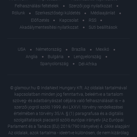
Felhasználási feltételek
Szerzői jogi nyilatkozat
Rólunk
Szerkesztőségi küldetés
Médiaajánlat
Előfizetés
Kapcsolat
RSS
Akadálymentesítési nyilatkozat
Süti beállítások
USA
Németország
Brazília
Mexikó
Anglia
Bulgária
Lengyelország
Spanyolország
Dél-Afrika
© glamour.hu © IndaNext Hungary Kft. Az oldalak tartalmával
kapcsolatban minden jog fenntartva, beleértve a tartalom
szöveg- és adatbányászat céljára való felhasználását is – a
szerzői jogról szóló 1999. évi LXXVI. törvény rendelkezései
értelmében a törvény 35/A. § (1) paragrafusa és a digitális
szolgáltatások piacairól szóló európai irányelv (Az Európai
Parlament és a Tanács (EU) 2019/790 Irányelve) 4. cikke alapján!
Az oldalak, azok tartalma - ideértve különösen, de nem kizárólag