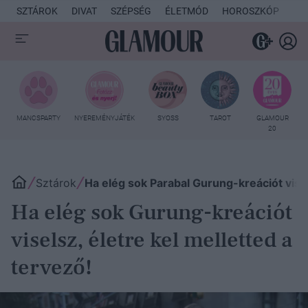
SZTÁROK
DIVAT
SZÉPSÉG
ÉLETMÓD
HOROSZKÓP
KU
MANCSPARTY
NYEREMÉNYJÁTÉK
SYOSS
TAROT
GLAMOUR
20
Sztárok
Ha elég sok Parabal Gurung-kreációt visel
Ha elég sok Gurung-kreációt
viselsz, életre kel melletted a
tervező!