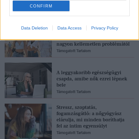
Feliratkozom
CONFIRM
Data Deletion
Data Access
Privacy Policy
Fesztiválra készülsz? Ez a 3
szabály megkímélhet egy
nagyon kellemetlen problémától
Támogatott Tartalom
A leggyakoribb egészségügyi
csapda, amibe nők ezrei lépnek
bele
Támogatott Tartalom
Stressz, szoptatás,
fogamzásgátló: a nőgyógyász
elárulja, mi minden boríthatja
fel az intim egyensúlyt
Támogatott Tartalom