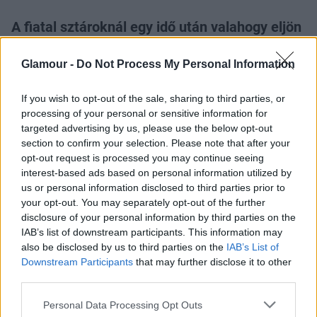
A fiatal sztároknál egy idő után valahogy eljön
a pillanat, amikor úgy érzik, meg kell
mutatniuk a bennük rejlő végzet asszonyát,
Glamour -
Do Not Process My Personal Information
szexi dögöt, és ez nem mindenkinek áll olyan
jól.
If you wish to opt-out of the sale, sharing to third parties, or
processing of your personal or sensitive information for
targeted advertising by us, please use the below opt-out
section to confirm your selection. Please note that after your
opt-out request is processed you may continue seeing
interest-based ads based on personal information utilized by
us or personal information disclosed to third parties prior to
Itt van például Selena Gomez. A bájos arcú popsztár
your opt-out. You may separately opt-out of the further
és egykori Disney kedvenc, aki egy ideje Justin
disclosure of your personal information by third parties on the
IAB’s list of downstream participants. This information may
Bieberrel játsza a jól ismert
se veled, se nélküled
also be disclosed by us to third parties on the
IAB’s List of
játékot
, kicsit mintha túlságosan igyekezett volna
Downstream Participants
that may further disclose it to other
nagylányos lenni. Persze, 22 évesen már egyáltalán
third parties.
nem kislány, de
a vörös szőnyegen
, sőt még az
Please note that this website/app uses one or more Google
utcán is kezdett
túl sok lenni
. Most csak úgy
Personal Data Processing Opt Outs
services and may gather and store information including but