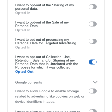
lefotózták egy parkolóban, és semmi erőlködés nem
not limited to your visit or usage behaviour. You may click to
I want to opt-out of the Sharing of my
volt benne, olyan, mint bármelyik kortársa, és
personal data.
grant or deny consent to Google and its third-party tags to
valahogy szerintünk ez jól is áll neki. Neked mi a
Opted In
use your data for below specified purposes in below Google
véleményed?
consent section.
I want to opt-out of the Sale of my
Personal Data.
Opted In
Küldés
Megosztás
Messengeren
I want to opt-out of processing my
Personal Data for Targeted Advertising.
Opted In
Itt állíthatod be
, hogy a Google
keresőben könnyebben megtaláld a
I want to opt-out of Collection, Use,
glamour.hu cikkeit
Retention, Sale, and/or Sharing of my
Personal Data that Is Unrelated with the
Purposes for which it was collected.
Opted Out
Google consents
I want to allow Google to enable storage
related to advertising like cookies on web or
device identifiers in apps.
I want to allow my user data to be sent to