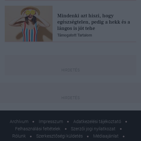
Mindenki azt hiszi, hogy
egészségtelen, pedig a hekk és a
lángos is jót tehe
Támogatott Tartalom
Archívum
Impresszum
Adatkezelési tájékoztató
Felhasználási feltételek
Szerzői jogi nyilatkozat
Rólunk
Szerkesztőségi küldetés
Médiaajánlat