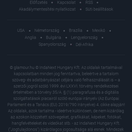
Előfizetés
Kapcsolat
RSS
Akadálymentesítési nyilatkozat
Süti beállítások
USA
Németország
Brazília
Mexikó
Anglia
Bulgária
Lengyelország
Spanyolország
Dél-Afrika
© glamour.hu © IndaNext Hungary Kft. Az oldalak tartalmával
kapcsolatban minden jog fenntartva, beleértve a tartalom
szöveg- és adatbányászat céljára való felhasználását is – a
szerzői jogról szóló 1999. évi LXXVI. törvény rendelkezései
értelmében a törvény 35/A. § (1) paragrafusa és a digitális
szolgáltatások piacairól szóló európai irányelv (Az Európai
Parlament és a Tanács (EU) 2019/790 Irányelve) 4. cikke alapján!
Az oldalak, azok tartalma - ideértve különösen, de nem kizárólag
az azokon közzétett szövegeket, grafikákat, képeket, fotókat,
hangfelvételeket és videókat stb. - az IndaNext Hungary Kft.
("Jogtulajdonos") kizárólagos jogosultsága alá esnek. Mindezek