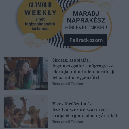
Feliratkozom
Stressz, szoptatás,
fogamzásgátló: a nőgyógyász
elárulja, mi minden boríthatja
fel az intim egyensúlyt
Támogatott Tartalom
Vizes fürdőruha és
fesztiválszezon: szakorvos
árulja el a gondtalan nyár titkát
Támogatott Tartalom