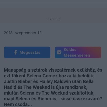
2018. szeptember 12.
Küldés
Megosztás
Messengeren
Manapság a sztárok visszatérnek exükhöz, és
ezt főként Selena Gomez hozza ki belőlük:
Justin Bieber és Hailey Baldwin után Bella
Hadid és The Weeknd is újra randiznak,
miután Selena és The Weeknd szakítottak,
majd Selena és Bieber is - kissé összezavaró?
Nem csoda...