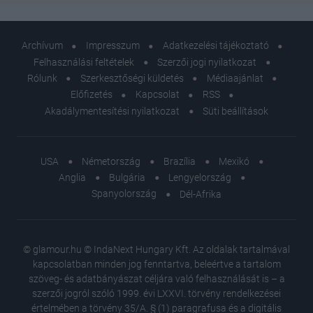
Archívum
Impresszum
Adatkezelési tájékoztató
Felhasználási feltételek
Szerzői jogi nyilatkozat
Rólunk
Szerkesztőségi küldetés
Médiaajánlat
Előfizetés
Kapcsolat
RSS
Akadálymentesítési nyilatkozat
Süti beállítások
USA
Németország
Brazília
Mexikó
Anglia
Bulgária
Lengyelország
Spanyolország
Dél-Afrika
© glamour.hu © IndaNext Hungary Kft. Az oldalak tartalmával
kapcsolatban minden jog fenntartva, beleértve a tartalom
szöveg- és adatbányászat céljára való felhasználását is – a
szerzői jogról szóló 1999. évi LXXVI. törvény rendelkezései
értelmében a törvény 35/A. § (1) paragrafusa és a digitális