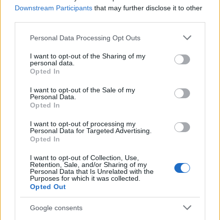
Downstream Participants
that may further disclose it to other
third parties.
Please note that this website/app uses one or more Google
Personal Data Processing Opt Outs
services and may gather and store information including but
not limited to your visit or usage behaviour. You may click to
I want to opt-out of the Sharing of my
personal data.
grant or deny consent to Google and its third-party tags to
Opted In
use your data for below specified purposes in below Google
consent section.
I want to opt-out of the Sale of my
Personal Data.
Opted In
I want to opt-out of processing my
Personal Data for Targeted Advertising.
Opted In
data-instgrm-
I want to opt-out of Collection, Use,
Retention, Sale, and/or Sharing of my
permalink="https://www.instagram.com/p/Bnnp6A3H
Personal Data that Is Unrelated with the
utm_source=ig_embed_loading" data-instgrm-
Purposes for which it was collected.
Opted Out
version="12"style=" background:#FFF; border:0;
border-radius:3px; box-shadow:0 0 1px 0
Google consents
rgba(0,0,0,0.5),0 1px 10px 0 rgba(0,0,0,0.15); margin: