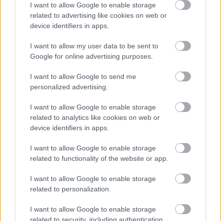
I want to allow Google to enable storage
1px; max-width:540px; min-width:326px; padding:0;
related to advertising like cookies on web or
width:99.375%; width:-webkit-calc(100% - 2px);
device identifiers in apps.
width:calc(100% - 2px);">
A bejegyzés megtekintése
az Instagramon
The Weeknd Spotted with
I want to allow my user data to be sent to
@bellahadid enjoying Ice Cream in New York
Google for online advertising purposes.
#127847; #128248; @justjared . @theweeknd
#theweeknd #xo #bellahadid #paparazzi
The
I want to allow Google to send me
personalized advertising.
Weeknd
(@thnweeknd) által megosztott bejegyzés,
Szept 12., 2018, időpont: 1:37 (PDT időzóna szerint)
I want to allow Google to enable storage
related to analytics like cookies on web or
Küldés
device identifiers in apps.
Megosztás
Messengeren
I want to allow Google to enable storage
related to functionality of the website or app.
Itt állíthatod be
, hogy a Google
keresőben könnyebben megtaláld a
glamour.hu cikkeit
I want to allow Google to enable storage
related to personalization.
I want to allow Google to enable storage
related to security, including authentication