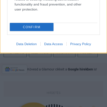
functionality and fraud prevention, and other
user protection.
CONFIRM
Data Deletion
Data Access
Privacy Policy
THE WEEKND
BELLA HADID
RANDI RAHM
FIÚS SZETT
Kövesd a Glamour cikkeit a
Google hírekben
is!