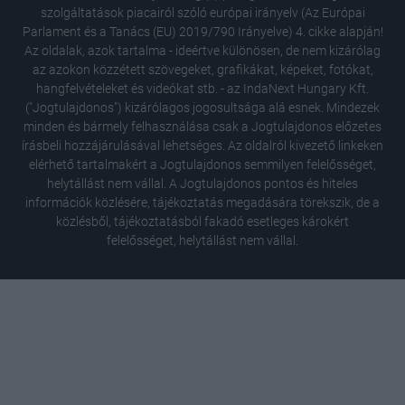
szolgáltatások piacairól szóló európai irányelv (Az Európai
Parlament és a Tanács (EU) 2019/790 Irányelve) 4. cikke alapján!
Az oldalak, azok tartalma - ideértve különösen, de nem kizárólag
az azokon közzétett szövegeket, grafikákat, képeket, fotókat,
hangfelvételeket és videókat stb. - az IndaNext Hungary Kft.
("Jogtulajdonos") kizárólagos jogosultsága alá esnek. Mindezek
minden és bármely felhasználása csak a Jogtulajdonos előzetes
írásbeli hozzájárulásával lehetséges. Az oldalról kivezető linkeken
elérhető tartalmakért a Jogtulajdonos semmilyen felelősséget,
helytállást nem vállal. A Jogtulajdonos pontos és hiteles
információk közlésére, tájékoztatás megadására törekszik, de a
közlésből, tájékoztatásból fakadó esetleges károkért
felelősséget, helytállást nem vállal.