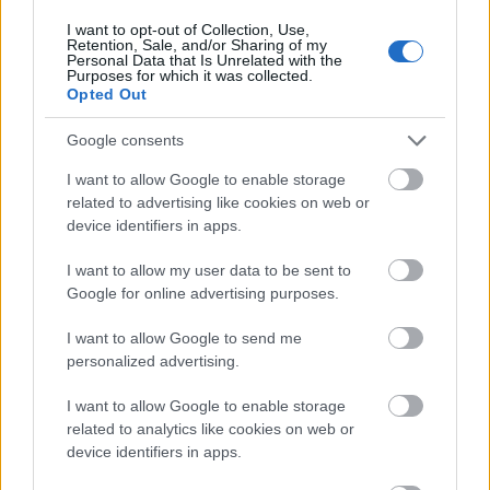
melanie griffith, lábai, vörös szőnyeg, antonio banderas,
I want to opt-out of Collection, Use,
dakota johnson
Retention, Sale, and/or Sharing of my
Personal Data that Is Unrelated with the
Fotó:
RexFeatures/PuzzlePix
Purposes for which it was collected.
Opted Out
Küldés
Google consents
Megosztás
Messengeren
I want to allow Google to enable storage
related to advertising like cookies on web or
device identifiers in apps.
Itt állíthatod be
, hogy a Google
keresőben könnyebben megtaláld a
glamour.hu cikkeit
I want to allow my user data to be sent to
Google for online advertising purposes.
I want to allow Google to send me
personalized advertising.
I want to allow Google to enable storage
related to analytics like cookies on web or
device identifiers in apps.