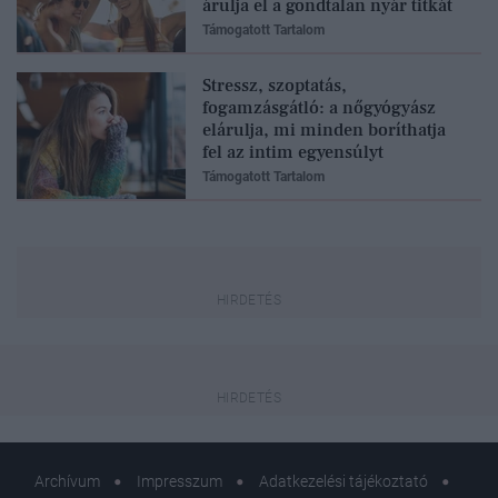
árulja el a gondtalan nyár titkát
Támogatott Tartalom
Stressz, szoptatás,
fogamzásgátló: a nőgyógyász
elárulja, mi minden boríthatja
fel az intim egyensúlyt
Támogatott Tartalom
Archívum
Impresszum
Adatkezelési tájékoztató