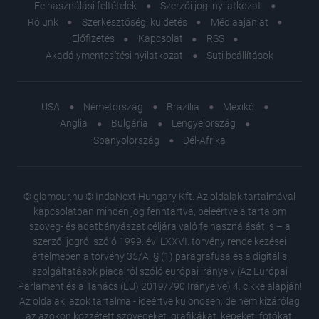
Felhasználási feltételek
Szerzői jogi nyilatkozat
Rólunk
Szerkesztőségi küldetés
Médiaajánlat
Előfizetés
Kapcsolat
RSS
Akadálymentesítési nyilatkozat
Süti beállítások
USA
Németország
Brazília
Mexikó
Anglia
Bulgária
Lengyelország
Spanyolország
Dél-Afrika
© glamour.hu © IndaNext Hungary Kft. Az oldalak tartalmával
kapcsolatban minden jog fenntartva, beleértve a tartalom
szöveg- és adatbányászat céljára való felhasználását is – a
szerzői jogról szóló 1999. évi LXXVI. törvény rendelkezései
értelmében a törvény 35/A. § (1) paragrafusa és a digitális
szolgáltatások piacairól szóló európai irányelv (Az Európai
Parlament és a Tanács (EU) 2019/790 Irányelve) 4. cikke alapján!
Az oldalak, azok tartalma - ideértve különösen, de nem kizárólag
az azokon közzétett szövegeket, grafikákat, képeket, fotókat,