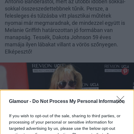
Antonio Banderastól, mert az utóbbi időben sokkal-
sokkal összeszedettebbnek tűnik. Persze, a
felesleges és túlzásba vitt plasztikai műtétek
nyomai már megmaradnak, de mindezzel együtt is
Melanie Griffith határozottan jó formában van
manapság. Tessék, Dakota Johnson 59 éves
mamája ilyen lábakat villant a vörös szőnyegen.
Elképesztő!
Glamour -
Do Not Process My Personal Information
If you wish to opt-out of the sale, sharing to third parties, or
processing of your personal or sensitive information for
targeted advertising by us, please use the below opt-out