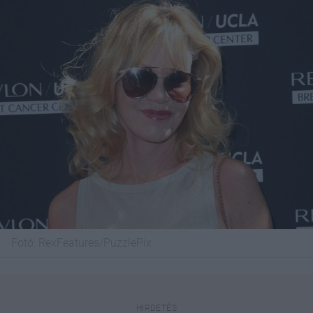
Fotó:
RexFeatures/PuzzlePix