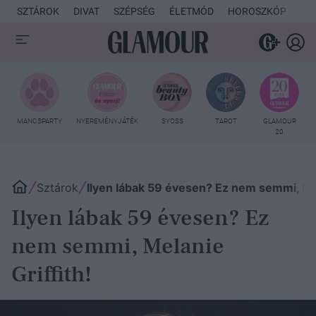
SZTÁROK
DIVAT
SZÉPSÉG
ÉLETMÓD
HOROSZKÓP
KU
MANCSPARTY
NYEREMÉNYJÁTÉK
SYOSS
TAROT
GLAMOUR
20
Sztárok
Ilyen lábak 59 évesen? Ez nem semmi, Mel
Ilyen lábak 59 évesen? Ez
nem semmi, Melanie
Griffith!