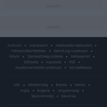
Archívum
Impresszum
Adatkezelési tájékoztató
Felhasználási feltételek
Szerzői jogi nyilatkozat
Rólunk
Szerkesztőségi küldetés
Médiaajánlat
Előfizetés
Kapcsolat
RSS
Akadálymentesítési nyilatkozat
Süti beállítások
USA
Németország
Brazília
Mexikó
Anglia
Bulgária
Lengyelország
Spanyolország
Dél-Afrika