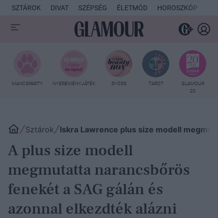
SZTÁROK
DIVAT
SZÉPSÉG
ÉLETMÓD
HOROSZKÓP
KU
MANCSPARTY
NYEREMÉNYJÁTÉK
SYOSS
TAROT
GLAMOUR
20
Sztárok
Iskra Lawrence plus size modell megmuta
A plus size modell
megmutatta narancsbőrös
fenekét a SAG gálán és
azonnal elkezdték alázni