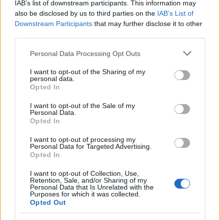
IAB’s list of downstream participants. This information may
also be disclosed by us to third parties on the
IAB’s List of
Downstream Participants
that may further disclose it to other
third parties.
Iskra Lawrence SAG gála
Please note that this website/app uses one or more Google
Personal Data Processing Opt Outs
services and may gather and store information including but
Fotó:
rex/puzzlepix
not limited to your visit or usage behaviour. You may click to
I want to opt-out of the Sharing of my
personal data.
grant or deny consent to Google and its third-party tags to
Opted In
Iskra Lawrence ismét megmutatta, micsoda erő van
use your data for below specified purposes in below Google
consent section.
abban, ha valaki mer önmaga lenni. Amint az
I want to opt-out of the Sale of my
Personal Data.
várható volt rengeteg negatív kommentet kapott a
Opted In
közösségi médiában azért, mert így közszemlére
teszi a narancsbőrös fenekét. Borzalmas, hogy ha
I want to opt-out of processing my
Personal Data for Targeted Advertising.
például
Jourdan Dunn
vagy
Bella Hadid
tesz
Opted In
hasonlót, akkor állva tapsolják és ünneplik szexi
I want to opt-out of Collection, Use,
villantását, míg Iskrát lekövérezik, gusztustalannak
Retention, Sale, and/or Sharing of my
nevezik. Kedves hölgyek-urak, itt az ideje, hogy ne
Personal Data that Is Unrelated with the
Purposes for which it was collected.
ilyen felszínes butaságokon akadjunk fenn, hanem
Opted Out
ünnepeljük saját testünket méretétől, formájától