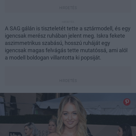
A SAG gálán is tiszteletét tette a sztármodell, és egy
igencsak merész ruhában jelent meg. Iskra fekete
aszimmetrikus szabású, hosszú ruháját egy
igencsak magas felvágás tette mutatóssá, ami alól
a modell boldogan villantotta ki popsiját.