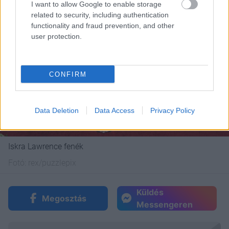
I want to allow Google to enable storage
related to security, including authentication
functionality and fraud prevention, and other
user protection.
CONFIRM
Data Deletion
Data Access
Privacy Policy
Iskra Lawrence fenék
Fotó:
rex/puzzlepix
Küldés
Megosztás
Messengeren