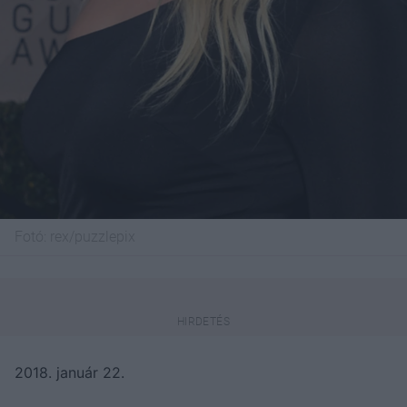
Fotó:
rex/puzzlepix
2018. január 22.