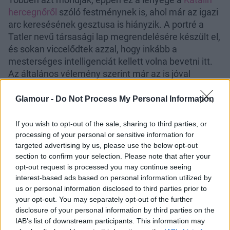
hercegnőről
szóló festménynek is, ahol már az igazi
arc keresésének gesztusa is hiányzik. A portré a
Tatler nevű társasági lap megrendelésére készült el,
és sokan viccelődtek azzal, hogy inkább a
mesterséges intelligenciát kellett volna bevetni itt.
Az általános vélemény szerint már az is jóval
pontosabban adta volna vissza a valóságot, mint a
kép alkotója, Hannah Uzor.
Glamour -
Do Not Process My Personal Information
If you wish to opt-out of the sale, sharing to third parties, or
processing of your personal or sensitive information for
targeted advertising by us, please use the below opt-out
section to confirm your selection. Please note that after your
opt-out request is processed you may continue seeing
interest-based ads based on personal information utilized by
us or personal information disclosed to third parties prior to
your opt-out. You may separately opt-out of the further
disclosure of your personal information by third parties on the
IAB’s list of downstream participants. This information may