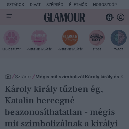
SZTÁROK
DIVAT
SZÉPSÉG
ÉLETMÓD
HOROSZKÓP
KU
MANCSPARTY
NYEREMÉNYJÁTÉK
NYEREMÉNYJÁTÉK
SYOSS
TAROT
Sztárok
Mégis mit szimbolizál Károly király és Kat
Károly király tűzben ég,
Katalin hercegné
beazonosíthatatlan - mégis
mit szimbolizálnak a királyi