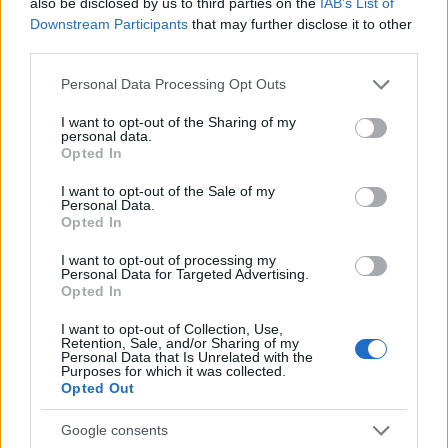
also be disclosed by us to third parties on the
IAB’s List of
Downstream Participants
that may further disclose it to other
third parties.
Please note that this website/app uses one or more Google
Katalin hercegné és Károly király
Personal Data Processing Opt Outs
services and may gather and store information including but
minden eddiginél nehezebb
not limited to your visit or usage behaviour. You may click to
I want to opt-out of the Sharing of my
personal data.
helyzetbe került
grant or deny consent to Google and its third-party tags to
Opted In
use your data for below specified purposes in below Google
consent section.
I want to opt-out of the Sale of my
Personal Data.
Míg a Károlyról készült képet néhányan azzal védték
Opted In
meg, hogy a művészet feladata a provokáció, a
Katalint ábrázoló festményen a valóság
I want to opt-out of processing my
Personal Data for Targeted Advertising.
imitációjának hiányát kérték számon. A festészetről
Opted In
alkotott felfogások ütközése mellett ez a kép azért
is érdekes, mert jóval kevésbé dinamikus, hidegkék
I want to opt-out of Collection, Use,
Retention, Sale, and/or Sharing of my
színvilágával erős ellentétet képez a másikkal.
Personal Data that Is Unrelated with the
Purposes for which it was collected.
Emellett lényeges nézőpont, hogy míg a király
Opted Out
egyenruhája a háttérbe olvad, és a portré áll a
középpontban, addig Katalin hercegné esetében az
Google consents