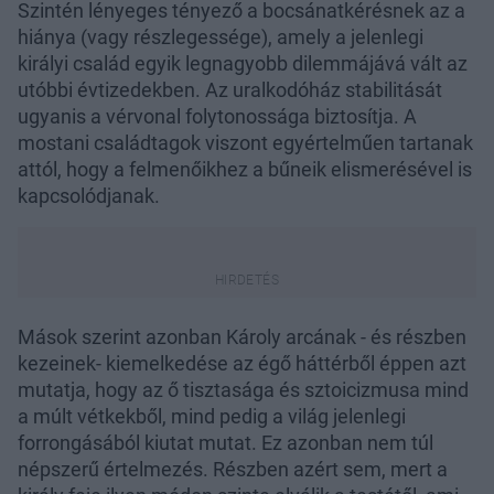
Szintén lényeges tényező a bocsánatkérésnek az a
hiánya (vagy részlegessége), amely a jelenlegi
királyi család egyik legnagyobb dilemmájává vált az
utóbbi évtizedekben. Az uralkodóház stabilitását
ugyanis a vérvonal folytonossága biztosítja. A
mostani családtagok viszont egyértelműen tartanak
attól, hogy a felmenőikhez a bűneik elismerésével is
kapcsolódjanak.
Mások szerint azonban Károly arcának - és részben
kezeinek- kiemelkedése az égő háttérből éppen azt
mutatja, hogy az ő tisztasága és sztoicizmusa mind
a múlt vétkekből, mind pedig a világ jelenlegi
forrongásából kiutat mutat. Ez azonban nem túl
népszerű értelmezés. Részben azért sem, mert a