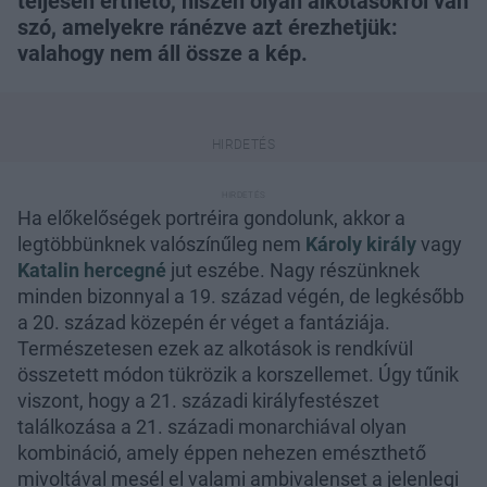
teljesen érthető, hiszen olyan alkotásokról van
szó, amelyekre ránézve azt érezhetjük:
valahogy nem áll össze a kép.
Ha előkelőségek portréira gondolunk, akkor a
legtöbbünknek valószínűleg nem
Károly király
vagy
Katalin hercegné
jut eszébe. Nagy részünknek
minden bizonnyal a 19. század végén, de legkésőbb
a 20. század közepén ér véget a fantáziája.
Természetesen ezek az alkotások is rendkívül
összetett módon tükrözik a korszellemet. Úgy tűnik
viszont, hogy a 21. századi királyfestészet
találkozása a 21. századi monarchiával olyan
kombináció, amely éppen nehezen emészthető
mivoltával mesél el valami ambivalenset a jelenlegi