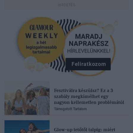
Feliratkozom
Fesztiválra készülsz? Ez a 3
szabály megkímélhet egy
nagyon kellemetlen problémától
Támogatott Tartalom
Glow-up tetőtől talpig: miért