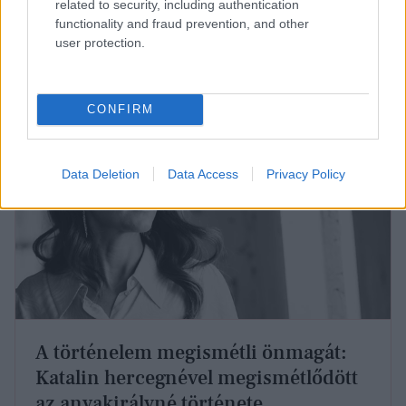
related to security, including authentication
léteznek azonban a Katalint ábrázoló festmény
functionality and fraud prevention, and other
kapcsán sem.
user protection.
CONFIRM
Data Deletion
Data Access
Privacy Policy
A történelem megismétli önmagát:
Katalin hercegnével megismétlődött
az anyakirályné története