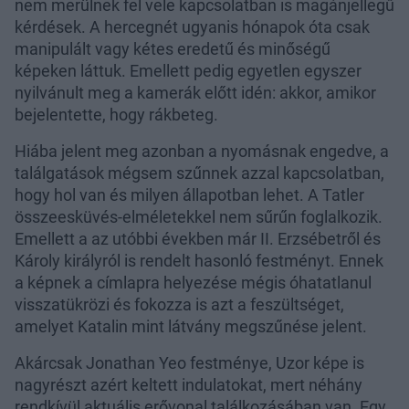
nem merülnek fel vele kapcsolatban is magánjellegű
kérdések. A hercegnét ugyanis hónapok óta csak
manipulált vagy kétes eredetű és minőségű
képeken láttuk. Emellett pedig egyetlen egyszer
nyilvánult meg a kamerák előtt idén: akkor, amikor
bejelentette, hogy rákbeteg.
Hiába jelent meg azonban a nyomásnak engedve, a
találgatások mégsem szűnnek azzal kapcsolatban,
hogy hol van és milyen állapotban lehet. A Tatler
összeesküvés-elméletekkel nem sűrűn foglalkozik.
Emellett a az utóbbi években már II. Erzsébetről és
Károly királyról is rendelt hasonló festményt. Ennek
a képnek a címlapra helyezése mégis óhatatlanul
visszatükrözi és fokozza is azt a feszültséget,
amelyet Katalin mint látvány megszűnése jelent.
Akárcsak Jonathan Yeo festménye, Uzor képe is
nagyrészt azért keltett indulatokat, mert néhány
rendkívül aktuális erővonal találkozásában van. Egy