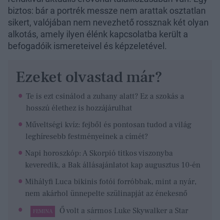
biztos: bár a portrék messze nem arattak osztatlan
sikert, valójában nem nevezhető rossznak két olyan
alkotás, amely ilyen élénk kapcsolatba került a
befogadóik ismereteivel és képzeletével.
Ezeket olvastad már?
Te is ezt csinálod a zuhany alatt? Ez a szokás a
hosszú élethez is hozzájárulhat
Műveltségi kvíz: fejből és pontosan tudod a világ
leghíresebb festményeinek a címét?
Napi horoszkóp: A Skorpió titkos viszonyba
keveredik, a Bak állásajánlatot kap augusztus 10-én
Mihályfi Luca bikinis fotói forróbbak, mint a nyár,
nem akárhol ünnepelte szülinapját az énekesnő
Ő volt a sármos Luke Skywalker a Star
FEMINA