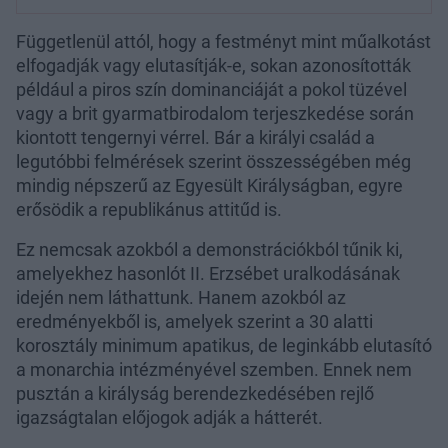
Függetlenül attól, hogy a festményt mint műalkotást
elfogadják vagy elutasítják-e, sokan azonosították
például a piros szín dominanciáját a pokol tüzével
vagy a brit gyarmatbirodalom terjeszkedése során
kiontott tengernyi vérrel. Bár a királyi család a
legutóbbi felmérések szerint összességében még
mindig népszerű az Egyesült Királyságban, egyre
erősödik a republikánus attitűd is.
Ez nemcsak azokból a demonstrációkból tűnik ki,
amelyekhez hasonlót II. Erzsébet uralkodásának
idején nem láthattunk. Hanem azokból az
eredményekből is, amelyek szerint a 30 alatti
korosztály minimum apatikus, de leginkább elutasító
a monarchia intézményével szemben. Ennek nem
pusztán a királyság berendezkedésében rejlő
igazságtalan előjogok adják a hátterét.