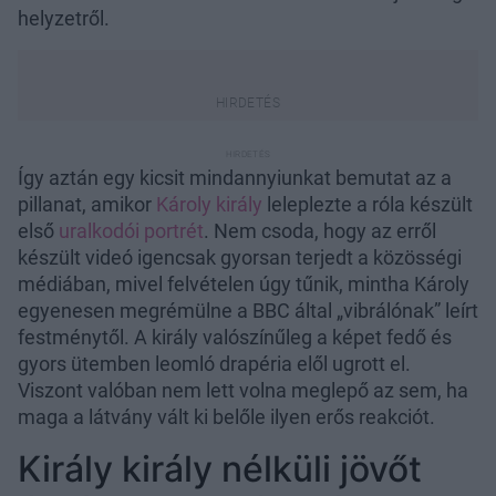
helyzetről.
Így aztán egy kicsit mindannyiunkat bemutat az a
pillanat, amikor
Károly király
leleplezte a róla készült
első
uralkodói portrét
. Nem csoda, hogy az erről
készült videó igencsak gyorsan terjedt a közösségi
médiában, mivel felvételen úgy tűnik, mintha Károly
egyenesen megrémülne a BBC által „vibrálónak” leírt
festménytől. A király valószínűleg a képet fedő és
gyors ütemben leomló drapéria elől ugrott el.
Viszont valóban nem lett volna meglepő az sem, ha
maga a látvány vált ki belőle ilyen erős reakciót.
Király király nélküli jövőt