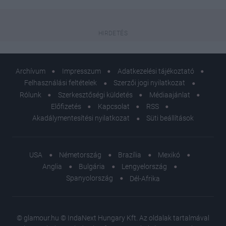
Archívum
Impresszum
Adatkezelési tájékoztató
Felhasználási feltételek
Szerzői jogi nyilatkozat
Rólunk
Szerkesztőségi küldetés
Médiaajánlat
Előfizetés
Kapcsolat
RSS
Akadálymentesítési nyilatkozat
Süti beállítások
USA
Németország
Brazília
Mexikó
Anglia
Bulgária
Lengyelország
Spanyolország
Dél-Afrika
© glamour.hu © IndaNext Hungary Kft. Az oldalak tartalmával