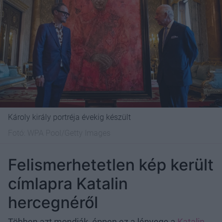
Károly király portréja évekig készült
Fotó:
WPA Pool/Getty Images
Felismerhetetlen kép került
címlapra Katalin
hercegnéről
Többen azt mondják, éppen ez a lényege a
Katalin