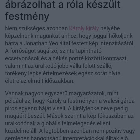
ábrázolhat a róla készült
festmény
Nem szükséges azonban
Károly király
helyébe
képzelnünk magunkat ahhoz, hogy joggal hőköljünk
hátra a Jonathan Yeo által festett kép intenzitásától.
A forróságot sugárzó, szinte tapintható
ecsetvonások és a békés portré közötti kontraszt,
valamint az uralkodó jobb válla fölött szálló,
törékeny lepke értelmezések egész sorát hívta
életre az elmúlt időszakban.
Vannak nagyon egyszerű magyarázatok, mint
például az, hogy Károly a festményen a walesi gárda
piros egyenruháját viseli. A királylepke neve pedig
magáért beszél. Mások szerint a kép fókuszában az
uralkodónak a globális felmelegedés elleni
küzdelme áll. A legtöbben azonban nem pozitív vagy
semleges hangoltságú interpretációkkal álltak elő.