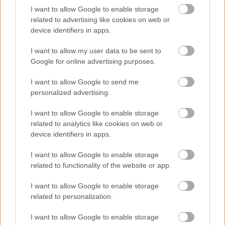
egyébként is vázlatos arc helyett a formális királyi
I want to allow Google to enable storage
öltözék lesz hangsúlyos.
related to advertising like cookies on web or
device identifiers in apps.
A jegygyűrűje mellett ez utóbbi az, ami miatt
felismerjük, hogy kit is ábrázol a festmény. Ha csak
I want to allow my user data to be sent to
az alkotáson megjelenő alak arcát néznénk, akkor
Google for online advertising purposes.
akárki lehetne, még a szemformája sem olyan, mint
a Kataliné. És talán éppen ez a legfontosabb eleme
I want to allow Google to send me
personalized advertising.
a festmények, amelynek az alkotója egyébként
erősen királyságellenes nézetekkel rendelkezik.
I want to allow Google to enable storage
Majdnem mindegy, hogy ki az ember a szerep
related to analytics like cookies on web or
mögött, hiszen a monarchia elmossa a
device identifiers in apps.
személyiséget - sugallja a festmény.
I want to allow Google to enable storage
Miközben Károly alakját azért nem tudta teljesen
related to functionality of the website or app.
elnyelni az elmúlt évszázadok gaztetteinek pokla,
addig a hercegné szinte túlságosan is harmonizál a
I want to allow Google to enable storage
related to personalization.
háttérrel. Vagy inkább belefagyott a monarchia
időtlenségébe, a rendeltetés állandóságába. Nem
I want to allow Google to enable storage
csupán ezek a sötétebb hangoltságú értelmezések