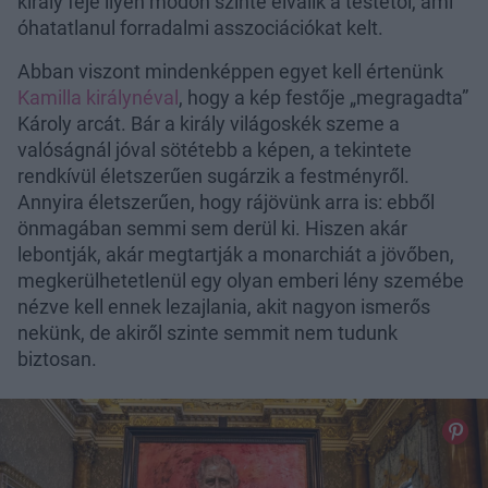
király feje ilyen módon szinte elválik a testétől, ami
óhatatlanul forradalmi asszociációkat kelt.
Abban viszont mindenképpen egyet kell értenünk
Kamilla királynéval
, hogy a kép festője „megragadta”
Károly arcát. Bár a király világoskék szeme a
valóságnál jóval sötétebb a képen, a tekintete
rendkívül életszerűen sugárzik a festményről.
Annyira életszerűen, hogy rájövünk arra is: ebből
önmagában semmi sem derül ki. Hiszen akár
lebontják, akár megtartják a monarchiát a jövőben,
megkerülhetetlenül egy olyan emberi lény szemébe
nézve kell ennek lezajlania, akit nagyon ismerős
nekünk, de akiről szinte semmit nem tudunk
biztosan.