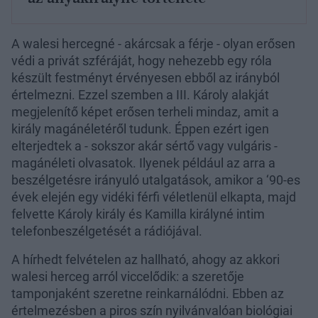
A walesi hercegné - akárcsak a férje - olyan erősen
védi a privát szféráját, hogy nehezebb egy róla
készült festményt érvényesen ebből az irányból
értelmezni. Ezzel szemben a III. Károly alakját
megjelenítő képet erősen terheli mindaz, amit a
király magánéletéről tudunk. Éppen ezért igen
elterjedtek a - sokszor akár sértő vagy vulgáris -
magánéleti olvasatok. Ilyenek például az arra a
beszélgetésre irányuló utalgatások, amikor a ‘90-es
évek elején egy vidéki férfi véletlenül elkapta, majd
felvette Károly király és Kamilla királyné intim
telefonbeszélgetését a rádiójával.
A hírhedt felvételen az hallható, ahogy az akkori
walesi herceg arról viccelődik: a szeretője
tamponjaként szeretne reinkarnálódni. Ebben az
értelmezésben a piros szín nyilvánvalóan biológiai