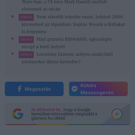
Wars-ban: a 74 éves Mark Hamill mellett
elmennél az utcán
Nem sikerült teherbe esnie, lefutott 2000
FEMINA
kilométert az Alpokban: Sophie Woods a férfiakat
is lenyomta
Házi granola fillérekből: egészséges
DÍVÁNY
recept a bolti helyett
Locsolási tilalom: milyen aszálytűrő
DÍVÁNY
növényeket ültess kertedbe?
Küldés
Megosztás
Messengeren
Itt állíthatod be
, hogy a Google
keresőben könnyebben megtaláld a
glamour.hu cikkeit