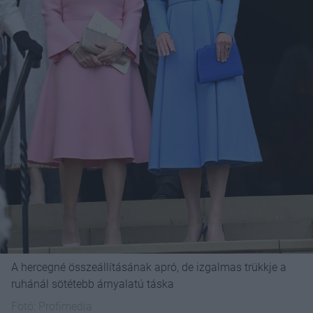
A hercegné összeállításának apró, de izgalmas trükkje a
ruhánál sötétebb árnyalatú táska
Fotó:
Profimedia