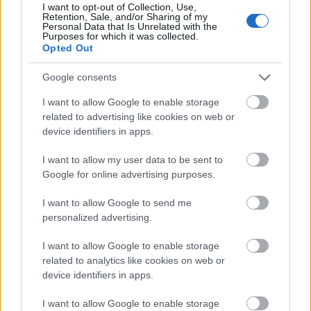
I want to opt-out of Collection, Use,
Retention, Sale, and/or Sharing of my
Personal Data that Is Unrelated with the
Purposes for which it was collected.
Opted Out
Google consents
I want to allow Google to enable storage
related to advertising like cookies on web or
device identifiers in apps.
I want to allow my user data to be sent to
Google for online advertising purposes.
I want to allow Google to send me
personalized advertising.
Katalin hercegné megjelenését a gondosan megválogatott
I want to allow Google to enable storage
kiegészítők tették igazán előkelővé
related to analytics like cookies on web or
device identifiers in apps.
Fotó:
Profimedia
I want to allow Google to enable storage