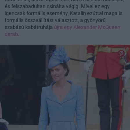
és felszabadultan csinálta végig. Mivel ez egy
igencsak formális esemény, Katalin ezúttal maga is
formális összeállítást választott, a gyönyörű
szabású kabátruhája
újra egy Alexander McQueen
darab
.