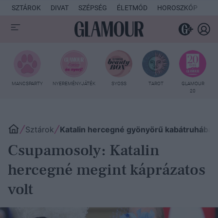
SZTÁROK
DIVAT
SZÉPSÉG
ÉLETMÓD
HOROSZKÓP
KU
MANCSPARTY
NYEREMÉNYJÁTÉK
SYOSS
TAROT
GLAMOUR
20
Sztárok
Katalin hercegné gyönyörű kabátruhában
Csupamosoly: Katalin
hercegné megint káprázatos
volt