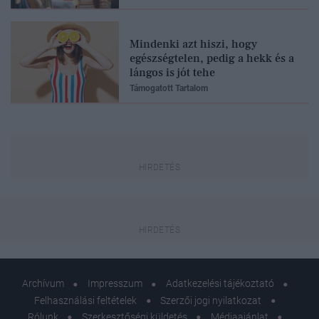
Mindenki azt hiszi, hogy
egészségtelen, pedig a hekk és a
lángos is jót tehe
Támogatott Tartalom
Archívum
Impresszum
Adatkezelési tájékoztató
Felhasználási feltételek
Szerzői jogi nyilatkozat
Rólunk
Szerkesztőségi küldetés
Médiaajánlat