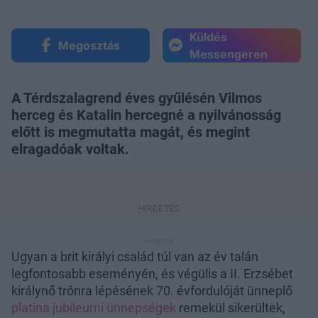
Küldés
Megosztás
Messengeren
A Térdszalagrend éves gyűlésén Vilmos
herceg és Katalin hercegné a nyilvánosság
előtt is megmutatta magát, és megint
elragadóak voltak.
Ugyan a brit királyi család túl van az év talán
legfontosabb eseményén, és végülis a II. Erzsébet
királynő trónra lépésének 70. évfordulóját ünneplő
platina jubileumi ünnepségek
remekül sikerültek,