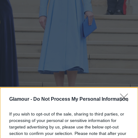
Glamour -
Do Not Process My Personal Information
If you wish to opt-out of the sale, sharing to third parties, or
Katalin hercegné egy Alexander McQueen kabátruhában a
processing of your personal or sensitive information for
Térdszalagrend éves gyűlésén
targeted advertising by us, please use the below opt-out
section to confirm your selection. Please note that after your
Fotó:
Profimedia