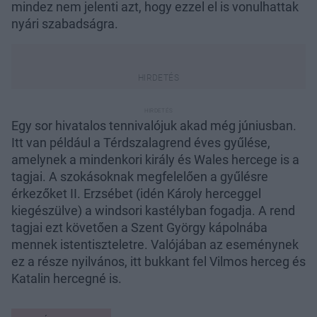
mindez nem jelenti azt, hogy ezzel el is vonulhattak
nyári szabadságra.
Egy sor hivatalos tennivalójuk akad még júniusban.
Itt van például a Térdszalagrend éves gyűlése,
amelynek a mindenkori király és Wales hercege is a
tagjai. A szokásoknak megfelelően a gyűlésre
érkezőket II. Erzsébet (idén Károly herceggel
kiegészülve) a windsori kastélyban fogadja. A rend
tagjai ezt követően a Szent György kápolnába
mennek istentiszteletre. Valójában az eseménynek
ez a része nyilvános, itt bukkant fel Vilmos herceg és
Katalin hercegné is.