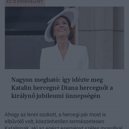
Nagyon megható: így idézte meg
Katalin hercegné Diana hercegnőt a
királynő jubileumi ünnepségén
Ahogy az lenni szokott, a hercegi pár most is
elbűvölő volt, köszönhetően természetesen
Katalinnak, aki az egész eseményt széles mosollyal,