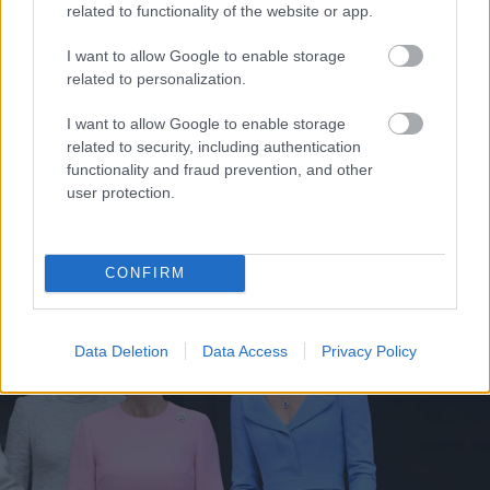
A káprázatos ékszerszett II. Erzsébet hivatalos
related to functionality of the website or app.
ékszerészének a G. Collins & Sons márkának a
I want to allow Google to enable storage
munkája. A tanzanit-gyémánt nyaklánc és fülbevaló
related to personalization.
az összeállításhoz tökéletesen passzol, és bár nem
hivalkodó, de nem lehet nem észrevenni.
I want to allow Google to enable storage
related to security, including authentication
Akár lazább
, akár formálisabb az esemény, egy
functionality and fraud prevention, and other
biztos, Katalin hercegné mindig lenyűgöző!
user protection.
CONFIRM
Data Deletion
Data Access
Privacy Policy