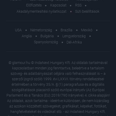
Előfizetés
Kapcsolat
RSS
Akadálymentesítési nyilatkozat
Süti beállítások
USA
Németország
Brazília
Mexikó
Anglia
Bulgária
Lengyelország
Spanyolország
Dél-Afrika
© glamour.hu © IndaNext Hungary Kft. Az oldalak tartalmával
kapcsolatban minden jog fenntartva, beleértve a tartalom
szöveg- és adatbányászat céljára való felhasználását is – a
szerzői jogról szóló 1999. évi LXXVI. törvény rendelkezései
értelmében a törvény 35/A. § (1) paragrafusa és a digitális
szolgáltatások piacairól szóló európai irányelv (Az Európai
Parlament és a Tanács (EU) 2019/790 Irányelve) 4. cikke alapján!
Az oldalak, azok tartalma - ideértve különösen, de nem kizárólag
az azokon közzétett szövegeket, grafikákat, képeket, fotókat,
hangfelvételeket és videókat stb. - az IndaNext Hungary Kft.