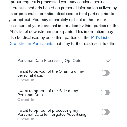
opt-out request is processed you may continue seeing
interest-based ads based on personal information utilized by
us or personal information disclosed to third parties prior to
Az egész nefelejcsszínű szett látványos kiegészítője
your opt-out. You may separately opt-out of the further
a kalap, amely a Juliette Botterill Millinery
disclosure of your personal information by third parties on the
kalapmárka gyönyörű darabja, ami iránt persze
IAB’s list of downstream participants. This information may
azonnal meg is ugrott a kereslet, igaz az 560 fontos
also be disclosed by us to third parties on the
IAB’s List of
(nagyjából 260 ezer forintos ár) sokakat talán eltérít
Downstream Participants
that may further disclose it to other
egy ilyen impozáns kiegészítő beszerzésétől.
third parties.
Please note that this website/app uses one or more Google
Personal Data Processing Opt Outs
services and may gather and store information including but
not limited to your visit or usage behaviour. You may click to
I want to opt-out of the Sharing of my
personal data.
grant or deny consent to Google and its third-party tags to
Opted In
use your data for below specified purposes in below Google
consent section.
I want to opt-out of the Sale of my
Personal Data.
Opted In
I want to opt-out of processing my
Personal Data for Targeted Advertising.
Opted In