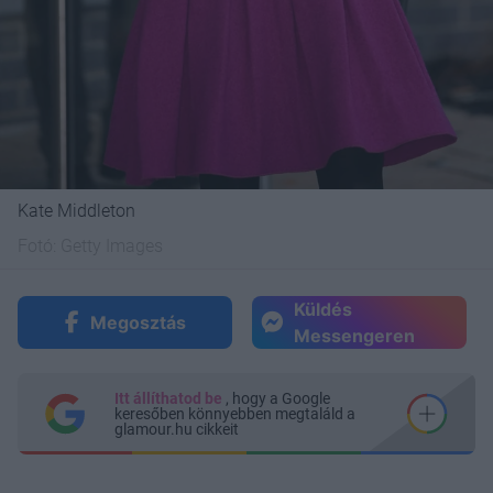
Kate Middleton
Fotó:
Getty Images
Küldés
Megosztás
Messengeren
Itt állíthatod be
, hogy a Google
keresőben könnyebben megtaláld a
glamour.hu cikkeit