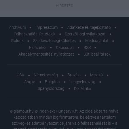
Archívum
Impresszum
Adatkezelési tájékoztató
Felhasználási feltételek
Szerzői jogi nyilatkozat
Rólunk
Szerkesztőségi küldetés
Médiaajánlat
Előfizetés
Kapcsolat
RSS
Akadálymentesítési nyilatkozat
Süti beállítások
USA
Németország
Brazília
Mexikó
Anglia
Bulgária
Lengyelország
Spanyolország
Dél-Afrika
© glamour.hu © IndaNext Hungary Kft. Az oldalak tartalmával
kapcsolatban minden jog fenntartva, beleértve a tartalom
szöveg- és adatbányászat céljára való felhasználását is – a