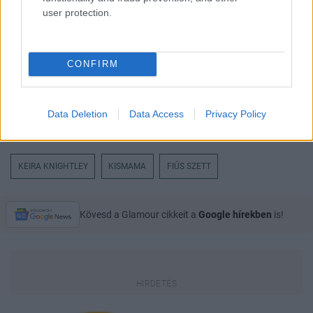
user protection.
CONFIRM
Data Deletion
Data Access
Privacy Policy
KEIRA KNIGHTLEY
KISMAMA
FIÚS SZETT
Kövesd a Glamour cikkeit a
Google hírekben
is!