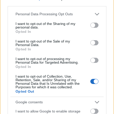
third parties.
Please note that this website/app uses one or more Google
Personal Data Processing Opt Outs
services and may gather and store information including but
not limited to your visit or usage behaviour. You may click to
I want to opt-out of the Sharing of my
personal data.
grant or deny consent to Google and its third-party tags to
Opted In
use your data for below specified purposes in below Google
consent section.
I want to opt-out of the Sale of my
Personal Data.
Opted In
I want to opt-out of processing my
Personal Data for Targeted Advertising.
Opted In
I want to opt-out of Collection, Use,
Retention, Sale, and/or Sharing of my
Personal Data that Is Unrelated with the
Purposes for which it was collected.
Opted Out
Google consents
I want to allow Google to enable storage