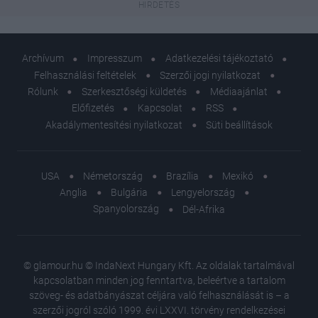
Archívum
Impresszum
Adatkezelési tájékoztató
Felhasználási feltételek
Szerzői jogi nyilatkozat
Rólunk
Szerkesztőségi küldetés
Médiaajánlat
Előfizetés
Kapcsolat
RSS
Akadálymentesítési nyilatkozat
Süti beállítások
USA
Németország
Brazília
Mexikó
Anglia
Bulgária
Lengyelország
Spanyolország
Dél-Afrika
© glamour.hu © IndaNext Hungary Kft. Az oldalak tartalmával
kapcsolatban minden jog fenntartva, beleértve a tartalom
szöveg- és adatbányászat céljára való felhasználását is – a
szerzői jogról szóló 1999. évi LXXVI. törvény rendelkezései