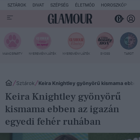
SZTÁROK
DIVAT
SZÉPSÉG
ÉLETMÓD
HOROSZKÓP
KU
MANCSPARTY
NYEREMÉNYJÁTÉK
NYEREMÉNYJÁTÉK
SYOSS
TAROT
Sztárok
Keira Knightley gyönyörű kismama ebben 
Keira Knightley gyönyörű
kismama ebben az igazán
egyedi fehér ruhában